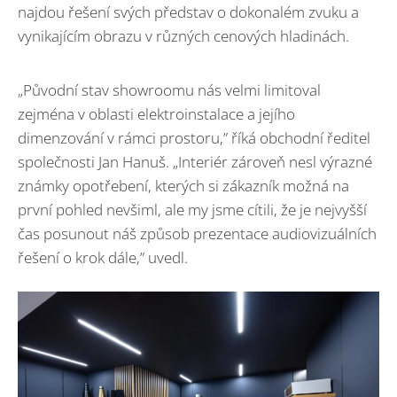
najdou řešení svých představ o dokonalém zvuku a
vynikajícím obrazu v různých cenových hladinách.
„Původní stav showroomu nás velmi limitoval
zejména v oblasti elektroinstalace a jejího
dimenzování v rámci prostoru,” říká obchodní ředitel
společnosti Jan Hanuš. „Interiér zároveň nesl výrazné
známky opotřebení, kterých si zákazník možná na
první pohled nevšiml, ale my jsme cítili, že je nejvyšší
čas posunout náš způsob prezentace audiovizuálních
řešení o krok dále,” uvedl.