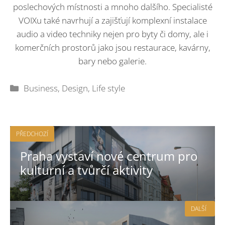
poslechových místnosti a mnoho dalšího. Specialisté
VOIXu také navrhují a zajišťují komplexní instalace
audio a video techniky nejen pro byty či domy, ale i
komerčních prostorů jako jsou restaurace, kavárny,
bary nebo galerie.
Rubriky
Business
,
Design
,
Life style
PŘEDCHOZÍ
Praha vystaví nové centrum pro
kulturní a tvůrčí aktivity
DALŠÍ