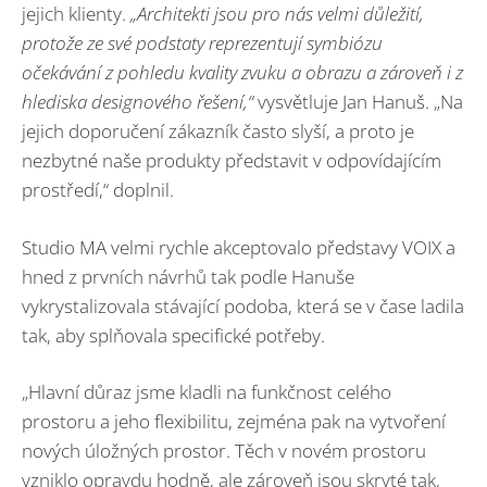
jejich klienty.
„Architekti jsou pro nás velmi důležití,
protože ze své podstaty reprezentují symbiózu
očekávání z pohledu kvality zvuku a obrazu a zároveň i z
hlediska designového řešení,“
vysvětluje Jan Hanuš. „Na
jejich doporučení zákazník často slyší, a proto je
nezbytné naše produkty představit v odpovídajícím
prostředí,“ doplnil.
Studio MA velmi rychle akceptovalo představy VOIX a
hned z prvních návrhů tak podle Hanuše
vykrystalizovala stávající podoba, která se v čase ladila
tak, aby splňovala specifické potřeby.
„Hlavní důraz jsme kladli na funkčnost celého
prostoru a jeho flexibilitu, zejména pak na vytvoření
nových úložných prostor. Těch v novém prostoru
vzniklo opravdu hodně, ale zároveň jsou skryté tak,