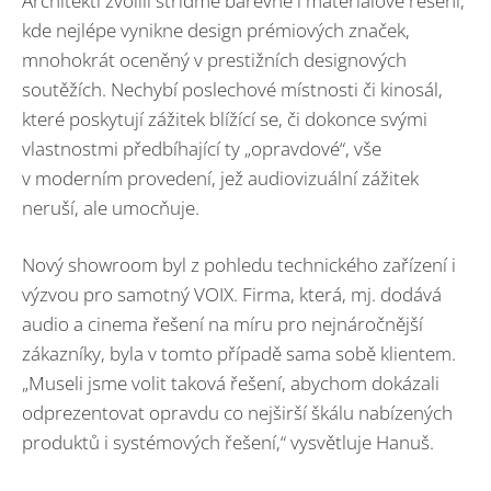
Architekti zvolili střídmé barevné i materiálové řešení,
kde nejlépe vynikne design prémiových značek,
mnohokrát oceněný v prestižních designových
soutěžích. Nechybí poslechové místnosti či kinosál,
které poskytují zážitek blížící se, či dokonce svými
vlastnostmi předbíhající ty „opravdové“, vše
v moderním provedení, jež audiovizuální zážitek
neruší, ale umocňuje.
Nový showroom byl z pohledu technického zařízení i
výzvou pro samotný VOIX. Firma, která, mj. dodává
audio a cinema řešení na míru pro nejnáročnější
zákazníky, byla v tomto případě sama sobě klientem.
„Museli jsme volit taková řešení, abychom dokázali
odprezentovat opravdu co nejširší škálu nabízených
produktů i systémových řešení,“ vysvětluje Hanuš.