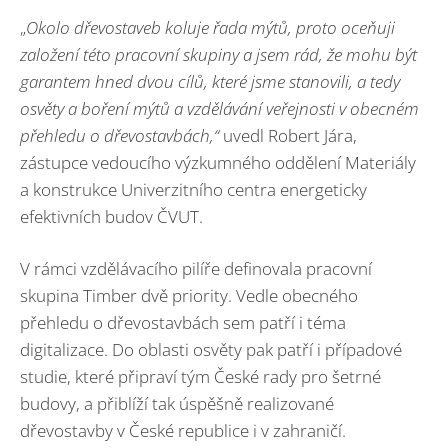
„
Okolo dřevostaveb koluje řada mýtů, proto oceňuji
založení této pracovní skupiny a jsem rád, že mohu být
garantem hned dvou cílů, které jsme stanovili, a tedy
osvěty a boření mýtů a vzdělávání veřejnosti v obecném
přehledu o dřevostavbách,“
uvedl Robert Jára,
zástupce vedoucího výzkumného oddělení Materiály
a konstrukce Univerzitního centra energeticky
efektivních budov ČVUT.
V rámci vzdělávacího pilíře definovala pracovní
skupina Timber dvě priority. Vedle obecného
přehledu o dřevostavbách sem patří i téma
digitalizace. Do oblasti osvěty pak patří i případové
studie, které připraví tým České rady pro šetrné
budovy, a přiblíží tak úspěšně realizované
dřevostavby v České republice i v zahraničí.