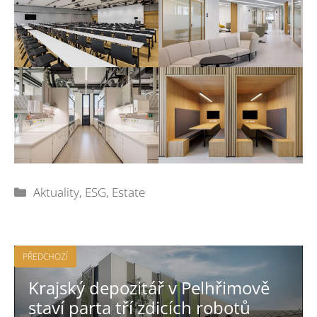
Rubriky
Aktuality
,
ESG
,
Estate
PŘEDCHOZÍ
Krajský depozitář v Pelhřimově
staví parta tří zdicích robotů