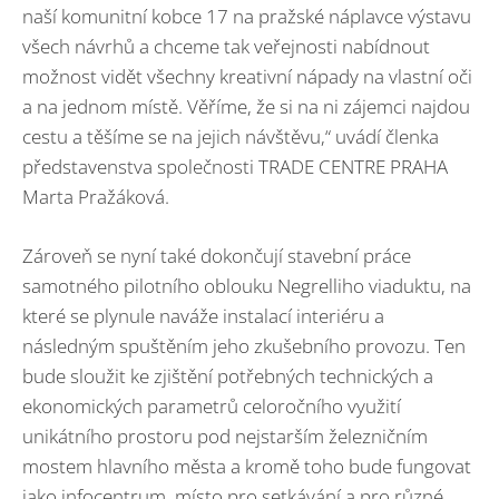
naší komunitní kobce 17 na pražské náplavce výstavu
všech návrhů a chceme tak veřejnosti nabídnout
možnost vidět všechny kreativní nápady na vlastní oči
a na jednom místě. Věříme, že si na ni zájemci najdou
cestu a těšíme se na jejich návštěvu,“ uvádí členka
představenstva společnosti TRADE CENTRE PRAHA
Marta Pražáková.
Zároveň se nyní také dokončují stavební práce
samotného pilotního oblouku Negrelliho viaduktu, na
které se plynule naváže instalací interiéru a
následným spuštěním jeho zkušebního provozu. Ten
bude sloužit ke zjištění potřebných technických a
ekonomických parametrů celoročního využití
unikátního prostoru pod nejstarším železničním
mostem hlavního města a kromě toho bude fungovat
jako infocentrum, místo pro setkávání a pro různé