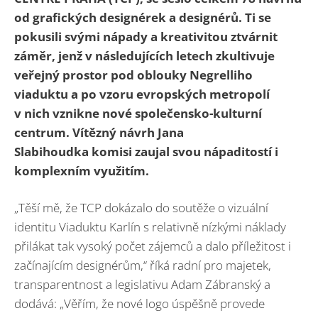
od grafických designérek a designérů. Ti se
pokusili svými nápady a kreativitou ztvárnit
záměr, jenž v následujících letech zkultivuje
veřejný prostor pod oblouky Negrelliho
viaduktu a po vzoru evropských metropolí
v nich vznikne nové společensko-kulturní
centrum. Vítězný návrh Jana
Slabihoudka komisi zaujal svou nápaditostí i
komplexním využitím.
„Těší mě, že TCP dokázalo do soutěže o vizuální
identitu Viaduktu Karlín s relativně nízkými náklady
přilákat tak vysoký počet zájemců a dalo příležitost i
začínajícím designérům,“ říká radní pro majetek,
transparentnost a legislativu Adam Zábranský a
dodává: „Věřím, že nové logo úspěšně provede