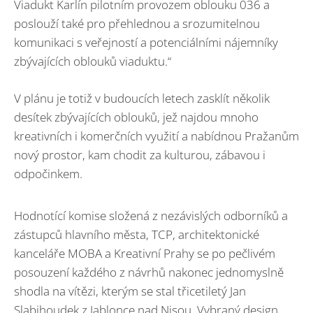
Viadukt Karlín pilotním provozem oblouku 036 a
poslouží také pro přehlednou a srozumitelnou
komunikaci s veřejností a potenciálními nájemníky
zbývajících oblouků viaduktu.“
V plánu je totiž v budoucích letech zasklít několik
desítek zbývajících oblouků, jež najdou mnoho
kreativních i komerčních využití a nabídnou Pražanům
nový prostor, kam chodit za kulturou, zábavou i
odpočinkem.
Hodnotící komise složená z nezávislých odborníků a
zástupců hlavního města, TCP, architektonické
kanceláře MOBA a Kreativní Prahy se po pečlivém
posouzení každého z návrhů nakonec jednomyslně
shodla na vítězi, kterým se stal třicetiletý Jan
Slabihoudek z Jablonce nad Nisou. Vybraný design