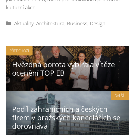
kulturní akce.
Rubriky
Aktuality
,
Architektura
,
Business
,
Design
PŘEDCHOZÍ
Hvězdná porota vybírala vítěze
ocenění TOP EB
DALŠÍ
Podíl zahraničních a českých
firem v pražských kancelářích se
dorovnává