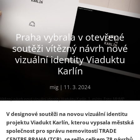
Praha vybrala v otevřené
soutěži vítězný návrh nové
vizuální identity Viaduktu
Karlín
mig
|
11. 3. 2024
Vítězný návrh nové vizuální identity Viaduktu Karlín, 1. místo. Foto: MHMP
V designové soutěži na novou vizuální identitu
projektu Viadukt Karlín, kterou vypsala městská
společnost pro správu nemovitostí TRADE
CENTRE PRAHA (TCP), se sešlo celkem 78 návrhů