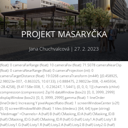
PROJEKT MASARYČKA
Jana Chuchvalcová
|
27. 2. 2023
ProEXR File Description =Attributes= cameraAperture (float): 36 cameraFarClip
(float): 0 cameraFarRange (float): 10 cameraFov (float): 71.5078 cameraNearClip
(float): 0 cameraNearRange (float): 0 cameraProjection (int): 0
cameraTargetDistance (float): 19.0268 cameraTransform (m44f): [{0.458925,
2.98023e-007, -0.863325, 10.6133}, {-0.888475, 2.98023e-008, -0.445934,
-28.4258}, {9.41158e-008, 1, -0.236247, 1.5441}, {0, 0, 0, 1}] channels (chlist)
compression (compression): Zip16 dataWindow (box2i): [0, 0, 3999, 2999]
displayWindow (box2i): [0, 0, 3999, 2999] gamma (float): 1 lineOrder
(lineOrder): Increasing Y pixelAspectRatio (float): 1 screenWindowCenter (v2f):
[0, 0] screenWindowWidth (float): 1 tiles (tiledesc): [64, 64] type (string):
"tiledimage" =Channels= A (half) B (half) CMasking_ID.A (half) CMasking_ID.B
(half) CMasking_ID.G (half) CMasking_ID.R (half) G (half) Listy1.A (half) Listy1.B
(half) Listy1.G (half) Listy1.R (half) Listy2.A (half) Listy2.B (half) Listy2.G (half)