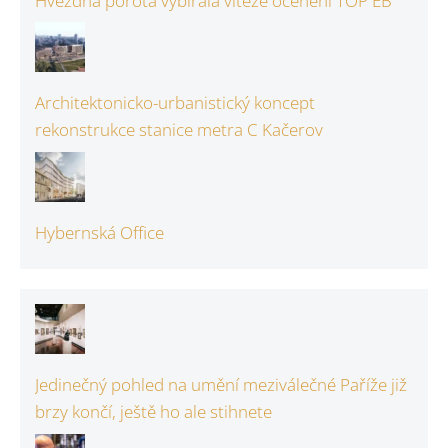
Hvězdná porota vybírala vítěze ocenění TOP EB
Architektonicko-urbanistický koncept
rekonstrukce stanice metra C Kačerov
Hybernská Office
Jedinečný pohled na umění meziválečné Paříže již
brzy končí, ještě ho ale stihnete