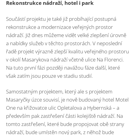
Rekonstrukce nádraží, hotel i park
Součástí projektu je také již probíhající postupná
rekonstrukce a modernizace veřejných prostor
nádraží. Již dnes můžeme vidět velké zlepšení úrovně
a nabídky služeb v těchto prostorách. V neposlední
řadě projekt výrazně zlepší kvalitu veřejného prostoru
v okolí Masarykova nádraží včetně ulice Na Florenci.
Na tuto první fázi později navážou fáze další, které
však zatím jsou pouze ve stadiu studií.
Samostatným projektem, který ale s projektem
Masaryčky úzce souvisí, je nově budovaný hotel Motel
One na křižovatce ulic Opletalova a Hybernská – a
především pak zastřešení části kolejiště nádraží. Na
tomto zastřešení, které bude propojovat obě strany
nádraží, bude umístěn nový park, z něhož bude