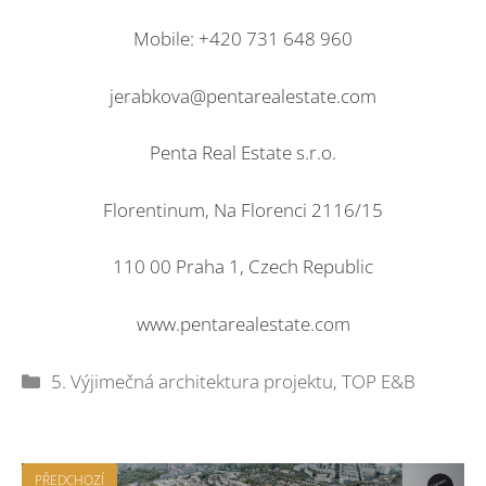
Mobile: +420 731 648 960
jerabkova@pentarealestate.com
Penta Real Estate s.r.o.
Florentinum, Na Florenci 2116/15
110 00 Praha 1, Czech Republic
www.pentarealestate.com
Rubriky
5. Výjimečná architektura projektu
,
TOP E&B
PŘEDCHOZÍ