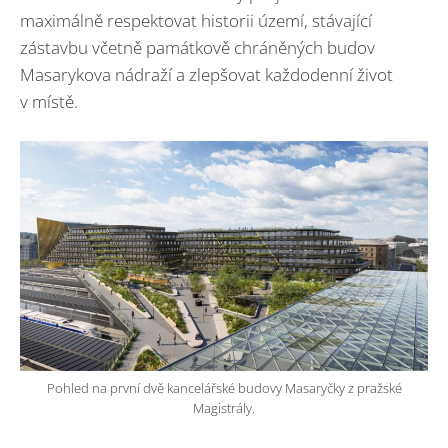
maximálně respektovat historii území, stávající
zástavbu včetně památkově chráněných budov
Masarykova nádraží a zlepšovat každodenní život
v místě.
Pohled na první dvě kancelářské budovy Masaryčky z pražské
Magistrály.