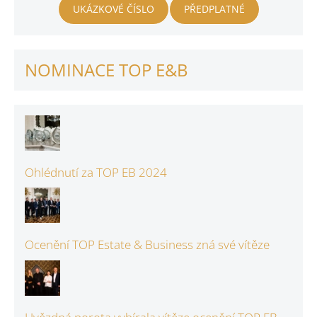
UKÁZKOVÉ ČÍSLO
PŘEDPLATNÉ
NOMINACE TOP E&B
Ohlédnutí za TOP EB 2024
Ocenění TOP Estate & Business zná své vítěze