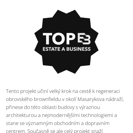
Tento projekt učiní velký krok na cestě k regeneraci
obrovského brownfieldu v okolí Masarykova nádraží,
přinese do této oblasti budovy s výraznou
architekturou a nejmodernějšími technologiemi a
stane se významným obchodním a dopravním
centrem. Současně se ale celý projekt snaží