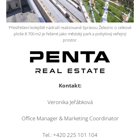
Přestřešení kolejiště nádraží realizované Správou Železnic o celkové
ploše 8 700 m2 je řešené jako městský park a pobytový veřejný
prostor.
Kontakt:
Veronika Jeřábková
Office Manager & Marketing Coordinator
Tel.: +420 225 101 104