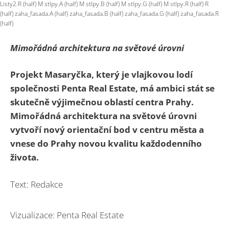
Listy2.R (half) M stlpy.A (half) M stlpy.B (half) M stlpy.G (half) M stlpy.R (half) R
(half) zaha_fasada.A (half) zaha_fasada.B (half) zaha_fasada.G (half) zaha_fasada.R
(half)
Mimořádná architektura na světové úrovni
Projekt Masaryčka, který je vlajkovou lodí
společnosti Penta Real Estate, má ambici stát se
skutečně výjimečnou oblastí centra Prahy.
Mimořádná architektura na světové úrovni
vytvoří nový orientační bod v centru města a
vnese do Prahy novou kvalitu každodenního
života.
Text: Redakce
Vizualizace: Penta Real Estate