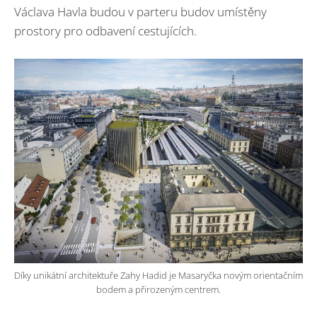
Václava Havla budou v parteru budov umístěny
prostory pro odbavení cestujících.
Díky unikátní architektuře Zahy Hadid je Masaryčka novým orientačním
bodem a přirozeným centrem.