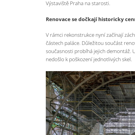
Výstaviště Praha na starosti.
Renovace se dočkají historicky cen
V rámci rekonstrukce nyní začínají zác
částech paláce. Důležitou součást reno
současnosti probíhá jejich demontáž. Už
nedošlo k poškození jednotlivých skel.