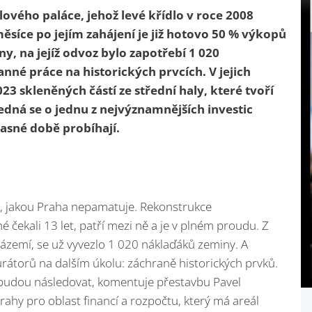
ého paláce, jehož levé křídlo v roce 2008
ěsíce po jejím zahájení je již hotovo 50 % výkopů
y, na jejíž odvoz bylo zapotřebí 1 020
anné práce na historických prvcích. V jejich
 skleněných částí ze střední haly, které tvoří
Jedná se o jednu z nejvýznamnějších investic
asné době probíhají.
tů, jakou Praha nepamatuje. Rekonstrukce
čekali 13 let, patří mezi ně a je v plném proudu. Z
ázemí, se už vyvezlo 1 020 náklaďáků zeminy. A
rátorů na dalším úkolu: záchraně historických prvků.
í budou následovat, komentuje přestavbu Pavel
ahy pro oblast financí a rozpočtu, který má areál