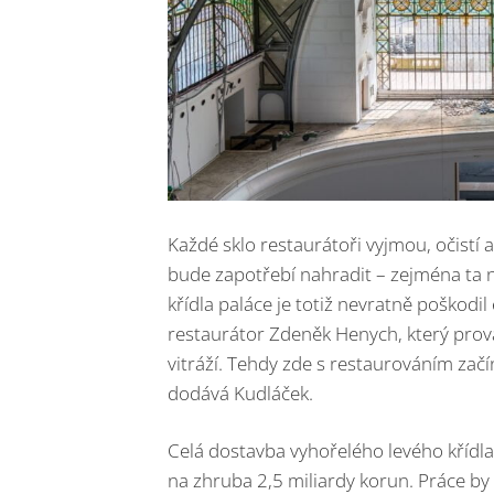
Každé sklo restaurátoři vyjmou, očistí 
bude zapotřebí nahradit – zejména ta n
křídla paláce je totiž nevratně poškodil
restaurátor Zdeněk Henych, který prová
vitráží. Tehdy zde s restaurováním začín
dodává Kudláček.
Celá dostavba vyhořelého levého křídla
na zhruba 2,5 miliardy korun. Práce by