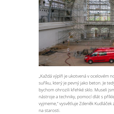
„Každá výplň je ukotvená v ocelovém 
suříku, který je pevný jako beton. Je te
bychom ohrozili křehké sklo. Museli jsm
nástroje a techniky, pomocí dlát s pří
vyjmeme,“ vysvětluje Zdeněk Kudláček ze
na starosti.