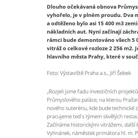
Dlouho očekávaná obnova Průmyslov
vyhořelo, je v plném proudu. Dva m
a odtěženo bylo asi 15 400 m3 zemin
nákladních aut. Nyní začínají záchr
rámci bude demontováno všech 5 023
vitráž o celkové rozloze 2 256 m2. 
hlavního města Prahy, které v souč
Foto: Výstaviště Praha a.s., Jiří Šebek
„Rozjeli jsme řadu investičních projek
Průmyslového paláce, na kterou Pražané 
nového suterénu, kde bude technické z
pracujeme teď s týmem skvělých restau
Začínáme historickými vitrážemi, dalš
Vyhnánek, náměstek primátora hl. m. Pr