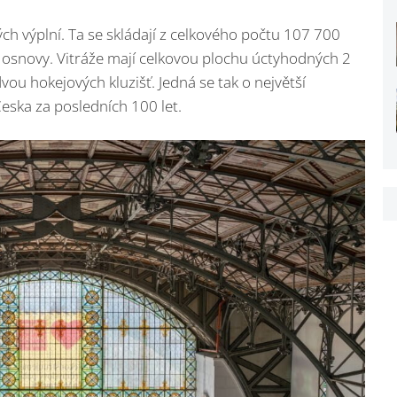
h výplní. Ta se skládají z celkového počtu 107 700
 osnovy. Vitráže mají celkovou plochu úctyhodných 2
vou hokejových kluzišť. Jedná se tak o největší
Česka za posledních 100 let.