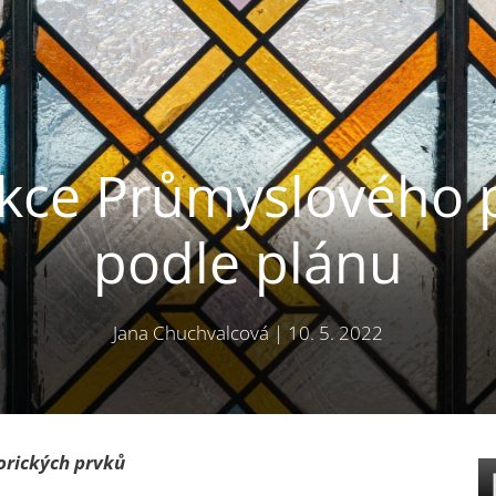
kce Průmyslového p
podle plánu
Jana Chuchvalcová
|
10. 5. 2022
torických prvků