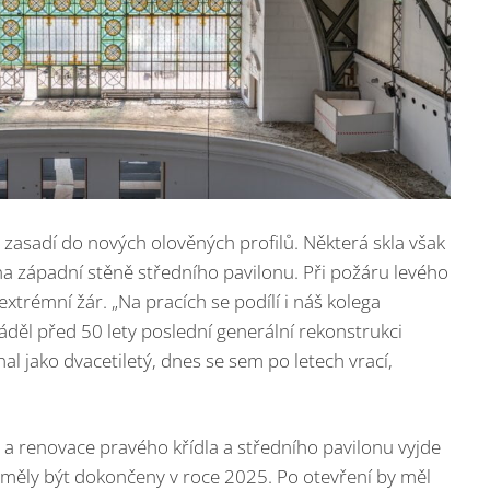
a zasadí do nových olověných profilů. Některá skla však
a západní stěně středního pavilonu. Při požáru levého
 extrémní žár. „Na pracích se podílí i náš kolega
děl před 50 lety poslední generální rekonstrukci
al jako dvacetiletý, dnes se sem po letech vrací,
 a renovace pravého křídla a středního pavilonu vyjde
 měly být dokončeny v roce 2025. Po otevření by měl