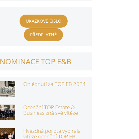
UKÁZKOVÉ ČÍSLO
PŘEDPLATNÉ
NOMINACE TOP E&B
Ohlédnutí za TOP EB 2024
Ocenění TOP Estate &
Business zná své vítěze
Hvězdná porota vybírala
vítěze ocenění TOP EB