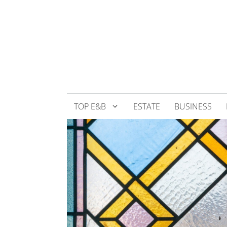
Přeskočit
na
obsah
TOP E&B
ESTATE
BUSINESS