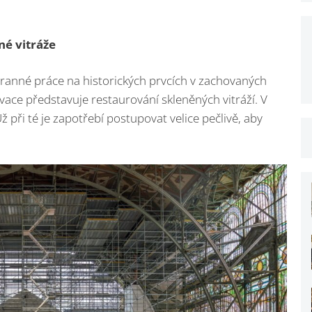
né vitráže
hranné práce na historických prvcích v zachovaných
vace představuje restaurování skleněných vitráží. V
 při té je zapotřebí postupovat velice pečlivě, aby