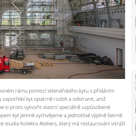
nosném rámu pomocí sklenářského kytu s přidáním
dy zapotřebí kyt opatrně rozbít a odstranit, aniž
e si proto vytvořit vlastní speciálně uzpůsobené
klepem kyt jemně vychvějeme a jednotlivé výplně šetrně
 studia Kolektiv Ateliers, který má restaurování vitráží