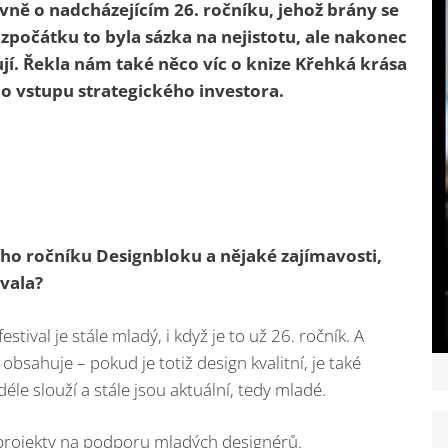
vně o nadcházejícím 26. ročníku, jehož brány se
 zpočátku to byla sázka na nejistotu, ale nakonec
jí. Řekla nám také něco víc o knize Křehká krása
 o vstupu strategického investora.
ho ročníku Designbloku a nějaké zajímavosti,
vala?
ival je stále mladý, i když je to už 26. ročník. A
bsahuje – pokud je totiž design kvalitní, je také
éle slouží a stále jsou aktuální, tedy mladé.
rojekty na podporu mladých designérů.