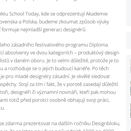
jektu School Today, kde se odprezentují Akademie
Slovenska a Polska, budeme zkoumat způsob výuky
ví formuje nejmladší generaci designérů.
našeho zásadního festivalového programu Diploma
ící absolventy ve dvou kategoriích – produktový design
istů v daném oboru. Je to velmi důležité, protože je to
lu a rozhoduje se o jejich budoucí kariéře. Po těch
 je pro mladé designéry zásadní. Je skvělé sledovat
úspěchy. Stojí za tím i fakt, že v porotě zasedají důležití
toři, designéři či významní novináři, kteří pak mohou
nti totiž před porotci osobně obhajují svoji práci,
tu.
se zdarma prezentovat na dalším ročníku Designbloku,