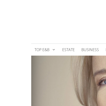
Přeskočit
na
obsah
TOP E&B
ESTATE
BUSINESS