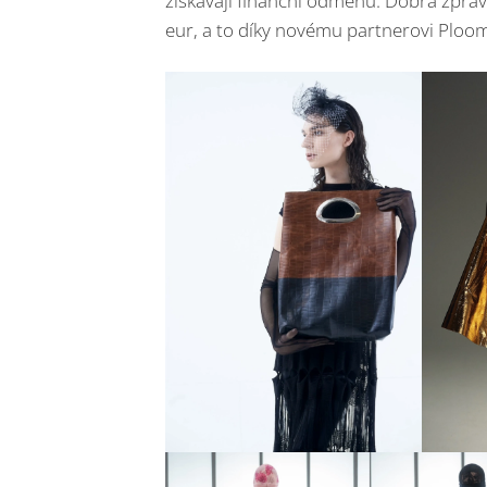
získávají finanční odměnu. Dobrá zpráv
eur, a to díky novému partnerovi Ploo