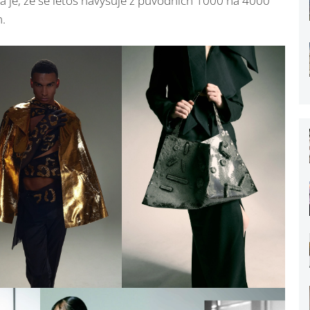
a je, že se letos navyšuje z původních 1000 na 4000
m.