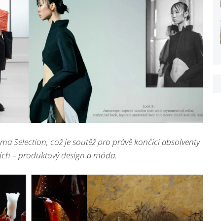
oma Selection, což je soutěž pro právě končící absolventy
iích – produktový design a móda.