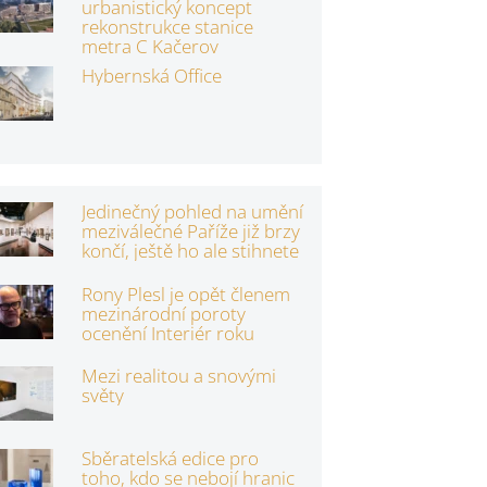
urbanistický koncept
rekonstrukce stanice
metra C Kačerov
Hybernská Office
Jedinečný pohled na umění
meziválečné Paříže již brzy
končí, ještě ho ale stihnete
Rony Plesl je opět členem
mezinárodní poroty
ocenění Interiér roku
Mezi realitou a snovými
světy
Sběratelská edice pro
toho, kdo se nebojí hranic