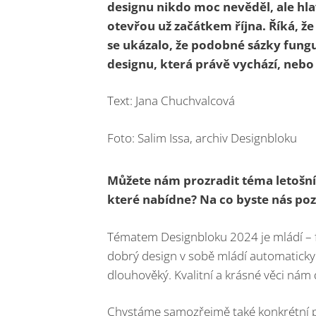
designu nikdo moc nevěděl, ale hla
otevřou už začátkem října. Říká, že
se ukázalo, že podobné sázky fungu
designu, která právě vychází, nebo
Text: Jana Chuchvalcová
Foto: Salim Issa, archiv Designbloku
Můžete nám prozradit téma letošní
které nabídne? Na co byste nás poz
Tématem Designbloku 2024 je mládí – fest
dobrý design v sobě mládí automaticky o
dlouhověký. Kvalitní a krásné věci nám d
Chystáme samozřejmě také konkrétní p