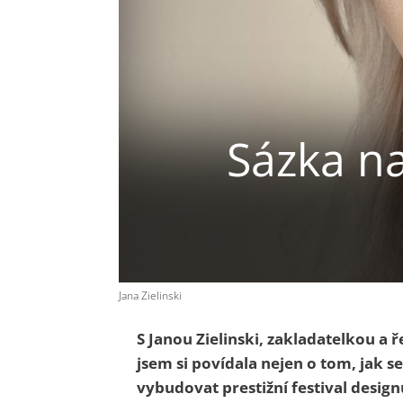
Sázka na
Jana Zielinski
S Janou Zielinski, zakladatelkou a
jsem si povídala nejen o tom, jak s
vybudovat prestižní festival design