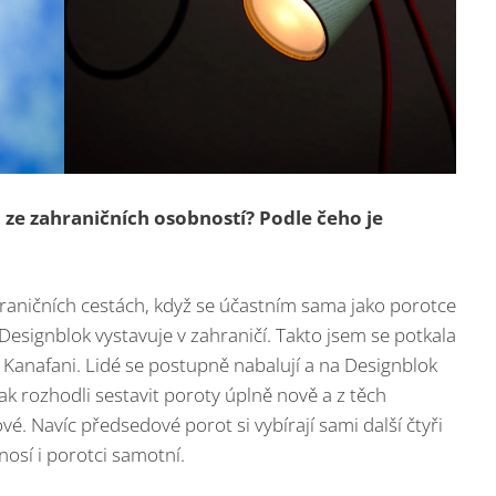
 ze zahraničních osobností? Podle čeho je
raničních cestách, když se účastním sama jako porotce
esignblok vystavuje v zahraničí. Takto jsem se potkala
Kanafani. Lidé se postupně nabalují a na Designblok
k rozhodli sestavit poroty úplně nově a z těch
é. Navíc předsedové porot si vybírají sami další čtyři
nosí i porotci samotní.