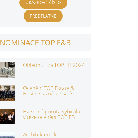
UKÁZKOVÉ ČÍSLO
PŘEDPLATNÉ
NOMINACE TOP E&B
Ohlédnutí za TOP EB 2024
Ocenění TOP Estate &
Business zná své vítěze
Hvězdná porota vybírala
vítěze ocenění TOP EB
Architektonicko-