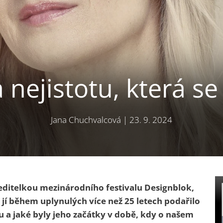
 nejistotu, která se 
Jana Chuchvalcová
|
23. 9. 2024
 ředitelkou mezinárodního festivalu Designblok,
e jí během uplynulých více než 25 letech podařilo
u a jaké byly jeho začátky v době, kdy o našem