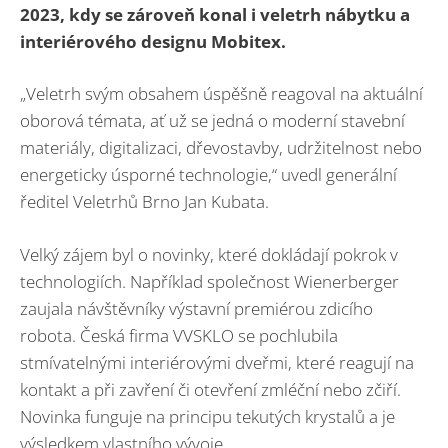
2023, kdy se zároveň konal i veletrh nábytku a
interiérového designu Mobitex.
„Veletrh svým obsahem úspěšně reagoval na aktuální
oborová témata, ať už se jedná o moderní stavební
materiály, digitalizaci, dřevostavby, udržitelnost nebo
energeticky úsporné technologie,“ uvedl generální
ředitel Veletrhů Brno Jan Kubata.
Velký zájem byl o novinky, které dokládají pokrok v
technologiích. Například společnost Wienerberger
zaujala návštěvníky výstavní premiérou zdicího
robota. Česká firma VVSKLO se pochlubila
stmívatelnými interiérovými dveřmi, které reagují na
kontakt a při zavření či otevření zmléční nebo zčiří.
Novinka funguje na principu tekutých krystalů a je
výsledkem vlastního vývoje.