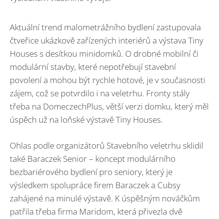
Aktuální trend malometrážního bydlení zastupovala
čtveřice ukázkově zařízených interiérů a výstava Tiny
Houses s desítkou minidomků. O drobné mobilní či
modulární stavby, které nepotřebují stavební
povolení a mohou být rychle hotové, je v současnosti
zájem, což se potvrdilo i na veletrhu. Fronty stály
třeba na DomeczechPlus, větší verzi domku, který měl
úspěch už na loňské výstavě Tiny Houses.
Ohlas podle organizátorů Stavebního veletrhu sklidil
také Baraczek Senior – koncept modulárního
bezbariérového bydlení pro seniory, který je
výsledkem spolupráce firem Baraczek a Cubsy
zahájené na minulé výstavě. K úspěšným nováčkům
patřila třeba firma Maridom, která přivezla dvě