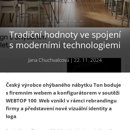
Tradiční hodnoty ve spojení
s moderními technologiemi
Jana Chuchvalcová
|
22. 11. 2024
Zdroj: Foto: TON
Český výrobce ohýbaného nábytku Ton boduje
s firemním webem a konfigurátorem v soutěži
WEBTOP 100
.
Web vznikl v rámci rebrandingu
firmy a představení nové vizuální identity a
loga
.