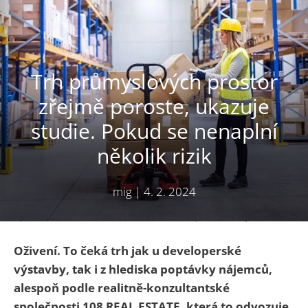
Trh průmyslových prostor
zřejmě poroste, ukazuje
studie. Pokud se nenaplní
několik rizik
mig
|
4. 2. 2024
Sklad, ilustrační snímek. Foto: Wikimedia Commons (CC-BY-SA-4.0)
Oživení. To čeká trh jak u developerské
výstavby, tak i z hlediska poptávky nájemců,
alespoň podle realitně-konzultantské
společnosti 108 REAL ESTATE, která to odvozuje