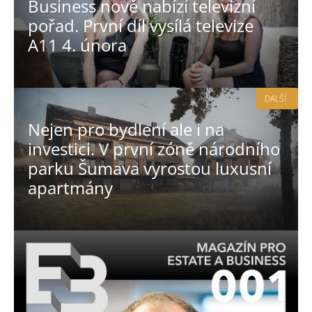
Business nově nabízí televizní
pořad. První díl vysílá televize
A11 4. února
DALŠÍ
Nejen pro bydlení ale i na
investici. V první zóně národního
parku Šumava vyrostou luxusní
apartmány