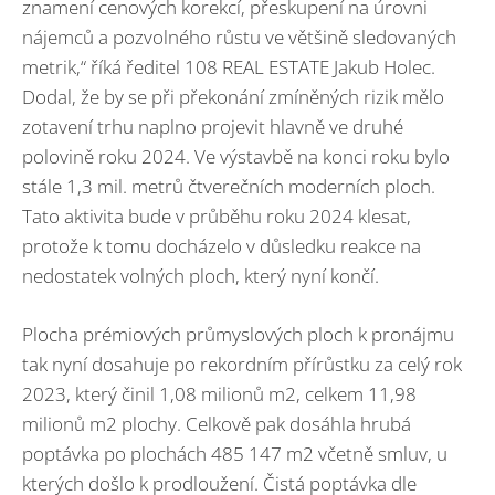
znamení cenových korekcí, přeskupení na úrovni
nájemců a pozvolného růstu ve většině sledovaných
metrik,“ říká ředitel 108 REAL ESTATE Jakub Holec.
Dodal, že by se při překonání zmíněných rizik mělo
zotavení trhu naplno projevit hlavně ve druhé
polovině roku 2024. Ve výstavbě na konci roku bylo
stále 1,3 mil. metrů čtverečních moderních ploch.
Tato aktivita bude v průběhu roku 2024 klesat,
protože k tomu docházelo v důsledku reakce na
nedostatek volných ploch, který nyní končí.
Plocha prémiových průmyslových ploch k pronájmu
tak nyní dosahuje po rekordním přírůstku za celý rok
2023, který činil 1,08 milionů m2, celkem 11,98
milionů m2 plochy. Celkově pak dosáhla hrubá
poptávka po plochách 485 147 m2 včetně smluv, u
kterých došlo k prodloužení. Čistá poptávka dle