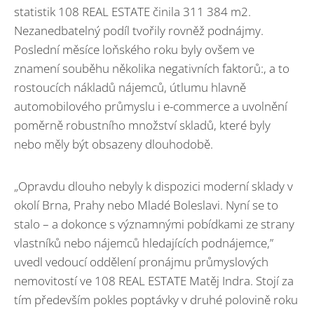
statistik 108 REAL ESTATE činila 311 384 m2.
Nezanedbatelný podíl tvořily rovněž podnájmy.
Poslední měsíce loňského roku byly ovšem ve
znamení souběhu několika negativních faktorů:, a to
rostoucích nákladů nájemců, útlumu hlavně
automobilového průmyslu i e-commerce a uvolnění
poměrně robustního množství skladů, které byly
nebo měly být obsazeny dlouhodobě.
„Opravdu dlouho nebyly k dispozici moderní sklady v
okolí Brna, Prahy nebo Mladé Boleslavi. Nyní se to
stalo – a dokonce s významnými pobídkami ze strany
vlastníků nebo nájemců hledajících podnájemce,”
uvedl vedoucí oddělení pronájmu průmyslových
nemovitostí ve 108 REAL ESTATE Matěj Indra. Stojí za
tím především pokles poptávky v druhé polovině roku