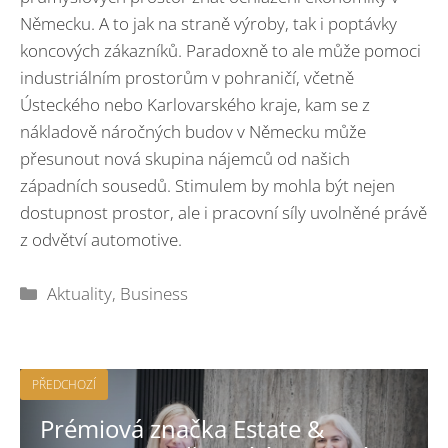
Německu. A to jak na straně výroby, tak i poptávky
koncových zákazníků. Paradoxně to ale může pomoci
industriálním prostorům v pohraničí, včetně
Ústeckého nebo Karlovarského kraje, kam se z
nákladově náročných budov v Německu může
přesunout nová skupina nájemců od našich
západních sousedů. Stimulem by mohla být nejen
dostupnost prostor, ale i pracovní síly uvolněné právě
z odvětví automotive.
Rubriky
Aktuality
,
Business
PŘEDCHOZÍ
Prémiová značka Estate &