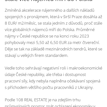
Zmíněná akcelerace nájemného a dalších nákladů
spojených s pronájmem, která v širší Praze dosáhla až
8 EUR/ m2/měsíc, se stala jedním z důvodů, proč stále
více globálních nájemců míří do Polska. Průměrné
nájmy v České republice se na konci roku 2023
pohybovaly mezi 5,50 až 6,50 EUR za metr čtvereční.
Děje se tak na základě mezinárodních tendrů, které se
stávají u velkých firem standardem.
Vedle toho sehrávají negativní roli i makroekonomické
údaje České republiky, ale třeba i dostupnost
pracovní síly, kdy nebyla naplněna očekávaní spojená
s příchodem většího počtu pracovníků z Ukrajiny.
Podle 108 REAL ESTATE je na zdejším trhu
průmyslových prostor znát ochlazení ekonomiky v