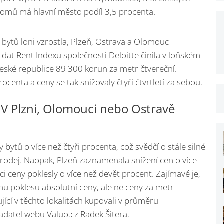
domů má hlavní město podíl 3,5 procenta.
bytů loni vzrostla, Plzeň, Ostrava a Olomouc
dat Rent Indexu společnosti Deloitte činila v loňském
České republice 89 300 korun za metr čtvereční.
rocenta a ceny se tak snižovaly čtyři čtvrtletí za sebou.
. V Plzni, Olomouci nebo Ostravě
bytů o více než čtyři procenta, což svědčí o stále silné
odej. Naopak, Plzeň zaznamenala snížení cen o více
i ceny poklesly o více než devět procent. Zajímavé je,
mu poklesu absolutní ceny, ale ne ceny za metr
jící v těchto lokalitách kupovali v průměru
ladatel webu Valuo.cz Radek Šitera.