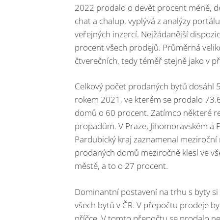
2022 prodalo o devět procent méně, d
chat a chalup, vyplývá z analýzy portál
veřejných inzercí. Nejžádanější dispozi
procent všech prodejů. Průměrná velik
čtverečních, tedy téměř stejně jako v p
Celkový počet prodaných bytů dosáhl 
rokem 2021, ve kterém se prodalo 73.60
domů o 60 procent. Zatímco některé regi
propadům. V Praze, Jihomoravském a Par
Pardubický kraj zaznamenal meziroční 
prodaných domů meziročně klesl ve vše
městě, a to o 27 procent.
Dominantní postavení na trhu s byty si 
všech bytů v ČR. V přepočtu prodeje byt
příčce. V tomto přepočtu se prodalo n