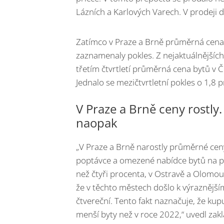
Lázních a Karlových Varech. V prodeji 
Zatímco v Praze a Brně průměrná cena 
zaznamenaly pokles. Z nejaktuálnějších 
třetím čtvrtletí průměrná cena bytů v 
Jednalo se mezičtvrtletní pokles o 1,8 p
V Praze a Brně ceny rostly
naopak
„V Praze a Brně narostly průměrné ceny 
poptávce a omezené nabídce bytů na pr
než čtyři procenta, v Ostravě a Olomouc
že v těchto městech došlo k výraznější
čtvereční. Tento fakt naznačuje, že kupu
menší byty než v roce 2022,“ uvedl zak