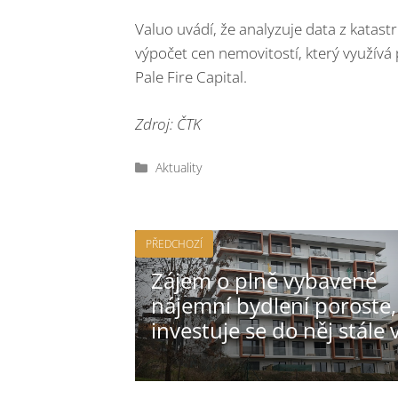
Valuo uvádí, že analyzuje data z katast
výpočet cen nemovitostí, který využívá
Pale Fire Capital.
Zdroj: ČTK
Rubriky
Aktuality
PŘEDCHOZÍ
Zájem o plně vybavené
nájemní bydlení poroste,
investuje se do něj stále 