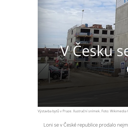
V Česku s
Výstavba bytů v Praze. Ilustrační snímek. Foto: Wikimedi
Loni se v České republice prodalo nej