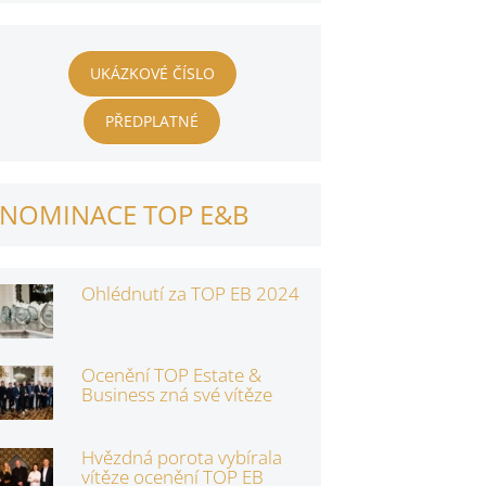
UKÁZKOVÉ ČÍSLO
PŘEDPLATNÉ
NOMINACE TOP E&B
Ohlédnutí za TOP EB 2024
Ocenění TOP Estate &
Business zná své vítěze
Hvězdná porota vybírala
vítěze ocenění TOP EB