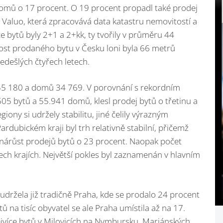
omů o 17 procent. O 19 procent propadl také prodej
u Valuo, která zpracovává data katastru nemovitostí a
ce bytů byly 2+1 a 2+kk, ty tvořily v průměru 44
ost prodaného bytu v Česku loni byla 66 metrů
ředešlých čtyřech letech.
55 180 a domů 34 769. V porovnání s rekordním
5 bytů a 55.941 domů, klesl prodej bytů o třetinu a
ony si udržely stabilitu, jiné čelily výrazným
dubickém kraji byl trh relativně stabilní, přičemž
nárůst prodejů bytů o 23 procent. Naopak počet
ch krajích. Největší pokles byl zaznamenán v hlavním
udržela již tradičně Praha, kde se prodalo 24 procent
ů na tisíc obyvatel se ale Praha umístila až na 17.
ejvíce bytů v Milovicích na Nymbursku, Mariánských