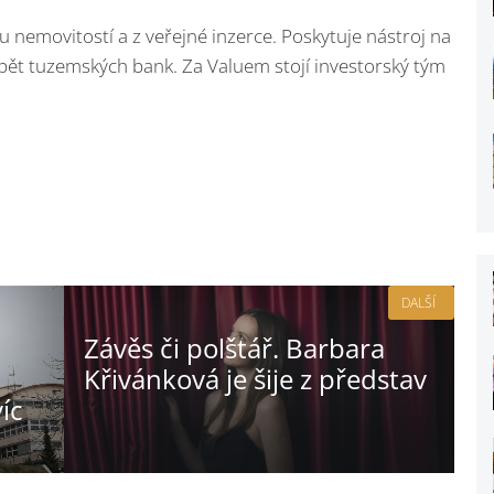
ru nemovitostí a z veřejné inzerce. Poskytuje nástroj na
 pět tuzemských bank. Za Valuem stojí investorský tým
DALŠÍ
Závěs či polštář. Barbara
Křivánková je šije z představ
víc