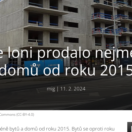
e loni prodalo nejm
domů od roku 201
mig
|
11. 2. 2024
a Commons (CC-BY-4.0)
méně bytů a domů od roku 2015. Bytů se oproti roku