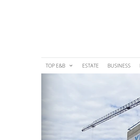
Přeskočit
na
obsah
TOP E&B
ESTATE
BUSINESS