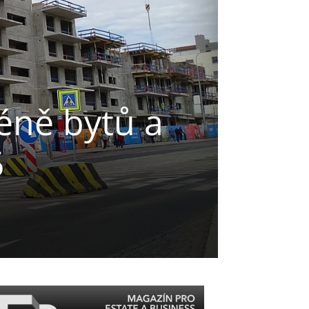
éně bytů a
5