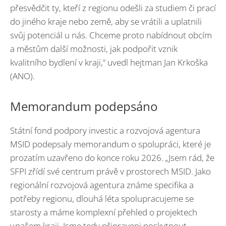
přesvědčit ty, kteří z regionu odešli za studiem či prací
do jiného kraje nebo země, aby se vrátili a uplatnili
svůj potenciál u nás. Chceme proto nabídnout obcím
a městům další možnosti, jak podpořit vznik
kvalitního bydlení v kraji,“ uvedl hejtman Jan Krkoška
(ANO).
Memorandum podepsáno
Státní fond podpory investic a rozvojová agentura
MSID podepsaly memorandum o spolupráci, které je
prozatím uzavřeno do konce roku 2026.
„
Jsem rád, že
SFPI zřídí své centrum právě v prostorech MSID. Jako
regionální rozvojová agentura známe specifika a
potřeby regionu, dlouhá léta spolupracujeme se
starosty a máme komplexní přehled o projektech
v našem kraji. Jsme tedy připraveni poskytnout