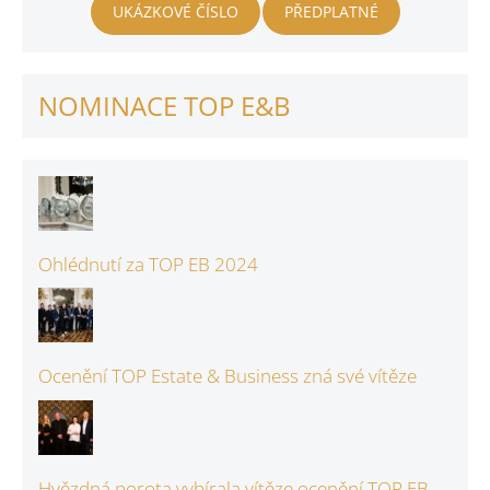
UKÁZKOVÉ ČÍSLO
PŘEDPLATNÉ
NOMINACE TOP E&B
Ohlédnutí za TOP EB 2024
Ocenění TOP Estate & Business zná své vítěze
Hvězdná porota vybírala vítěze ocenění TOP EB