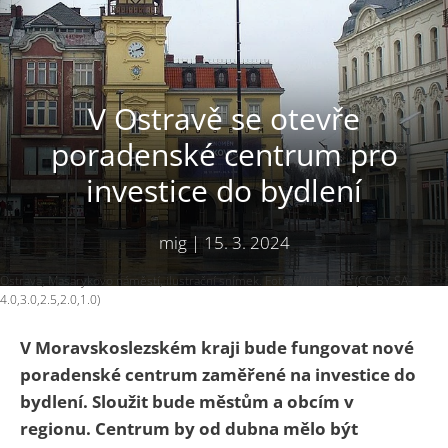
V Ostravě se otevře
poradenské centrum pro
investice do bydlení
mig
|
15. 3. 2024
Ostrava, Masarykovo náměstí, ilustrační snímek. Foto: Wikimedia (CC-BY-SA-
4.0,3.0,2.5,2.0,1.0)
V Moravskoslezském kraji bude fungovat nové
poradenské centrum zaměřené na investice do
bydlení. Sloužit bude městům a obcím v
regionu. Centrum by od dubna mělo být