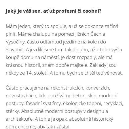
Jaký je váš sen, ať už profesní či osobní?
Mám jeden, který to spojuje, a už se dokonce začíná
plnit. Máme chalupu na pomezí jižních Čech a
Vysočiny, často odtamtud jezdíme na kole i do
Slavonic. A jezdili jsme tam tak dlouho, až z toho vyšla
koupě domu na náměstí. Je dost rozpadlý, ale má
krásnou historii, znám dobře majitele. Základy jsou
někdy ze 14. století. A tomu bych se chtěl teď věnovat.
Často pracujeme na rekonstrukcích, konverzích,
novostavbách, kde používáme beton, sklo, moderní
postupy, fasádní systémy, ekologické topení, recyklaci,
stěrky. Absolutně moderní postupy v designu a
architektuře. A tohle je opak, absolutně historický
dům; chceme, aby tak i zůstal.