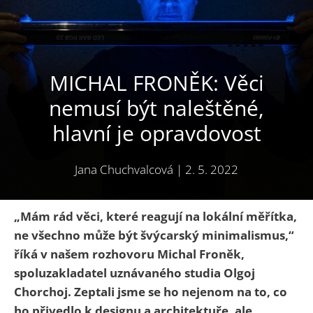
MICHAL FRONĚK: Věci
nemusí být naleštěné,
hlavní je opravdovost
Jana Chuchvalcová
|
2. 5. 2022
„Mám rád věci, které reagují na lokální měřítka,
ne všechno může být švýcarský minimalismus,“
říká v našem rozhovoru Michal Froněk,
spoluzakladatel uznávaného studia Olgoj
Chorchoj. Zeptali jsme se ho nejenom na to, co
ho přivedlo k designu a architektuře, ale