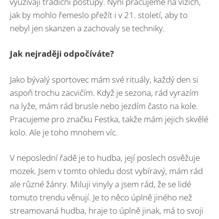
využívají tradiční postupy. Nyní pracujeme na vizích,
jak by mohlo řemeslo přežít i v 21. století, aby to
nebyl jen skanzen a zachovaly se techniky.
Jak nejraději odpočíváte?
Jako bývalý sportovec mám své rituály, každý den si
aspoň trochu zacvičím. Když je sezona, rád vyrazím
na lyže, mám rád brusle nebo jezdím často na kole.
Pracujeme pro značku Festka, takže mám jejich skvělé
kolo. Ale je toho mnohem víc.
V neposlední řadě je to hudba, její poslech osvěžuje
mozek. Jsem v tomto ohledu dost vybíravý, mám rád
ale různé žánry. Miluji vinyly a jsem rád, že se lidé
tomuto trendu věnují. Je to něco úplně jiného než
streamovaná hudba, hraje to úplně jinak, má to svoji