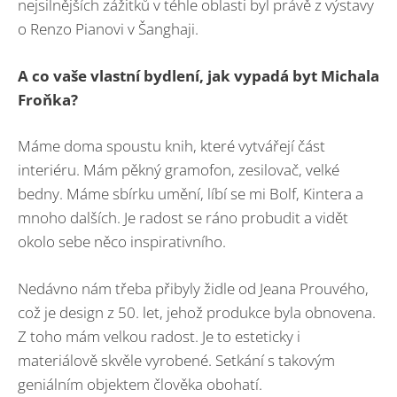
nejsilnějších zážitků v téhle oblasti byl právě z výstavy
o Renzo Pianovi v Šanghaji.
A co vaše vlastní bydlení, jak vypadá byt Michala
Froňka?
Máme doma spoustu knih, které vytvářejí část
interiéru. Mám pěkný gramofon, zesilovač, velké
bedny. Máme sbírku umění, líbí se mi Bolf, Kintera a
mnoho dalších. Je radost se ráno probudit a vidět
okolo sebe něco inspirativního.
Nedávno nám třeba přibyly židle od Jeana Prouvého,
což je design z 50. let, jehož produkce byla obnovena.
Z toho mám velkou radost. Je to esteticky i
materiálově skvěle vyrobené. Setkání s takovým
geniálním objektem člověka obohatí.