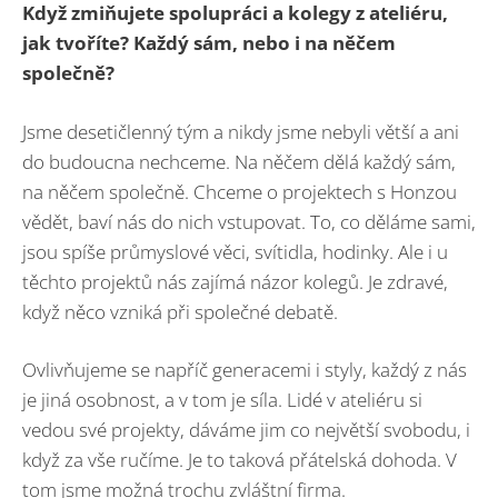
Když zmiňujete spolupráci a kolegy z ateliéru,
jak tvoříte? Každý sám, nebo i na něčem
společně?
Jsme desetičlenný tým a nikdy jsme nebyli větší a ani
do budoucna nechceme. Na něčem dělá každý sám,
na něčem společně. Chceme o projektech s Honzou
vědět, baví nás do nich vstupovat. To, co děláme sami,
jsou spíše průmyslové věci, svítidla, hodinky. Ale i u
těchto projektů nás zajímá názor kolegů. Je zdravé,
když něco vzniká při společné debatě.
Ovlivňujeme se napříč generacemi i styly, každý z nás
je jiná osobnost, a v tom je síla. Lidé v ateliéru si
vedou své projekty, dáváme jim co největší svobodu, i
když za vše ručíme. Je to taková přátelská dohoda. V
tom jsme možná trochu zvláštní firma.