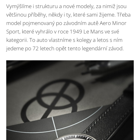
Vymýšlíme i strukturu a nové modely, za nimiž jsou
většinou příběhy, někdy i ty, které sami žijeme. Třeba
model pojmenovaný po závodním autě Aero Minor
Sport, které vyhrálo v roce 1949 Le Mans ve své
kategorii. To auto vlastníme s kolegy a letos s ním
jedeme po 72 letech opět tento legendární závod.