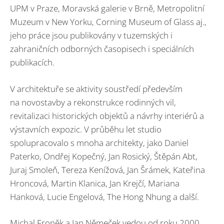
UPM v Praze, Moravská galerie v Brně, Metropolitní
Muzeum v New Yorku, Corning Museum of Glass aj.,
jeho práce jsou publikovány v tuzemských i
zahraničních odborných časopisech i speciálních
publikacích.
V architektuře se aktivity soustředí především
na novostavby a rekonstrukce rodinných vil,
revitalizaci historických objektů a návrhy interiérů a
výstavních expozic. V průběhu let studio
spolupracovalo s mnoha architekty, jako Daniel
Paterko, Ondřej Kopečný, Jan Rosický, Štěpán Abt,
Juraj Smoleň, Tereza Kenížová, Jan Šrámek, Kateřina
Hroncová, Martin Klanica, Jan Krejčí, Mariana
Hanková, Lucie Engelová, The Hong Nhung a další.
Michal Froněk a Jan Němeček vedou od roku 2000