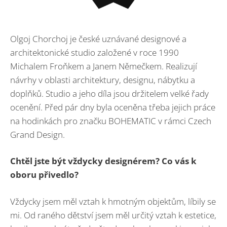
Olgoj Chorchoj je české uznávané designové a
architektonické studio založené v roce 1990
Michalem Froňkem a Janem Němečkem. Realizují
návrhy v oblasti architektury, designu, nábytku a
doplňků. Studio a jeho díla jsou držitelem velké řady
ocenění. Před pár dny byla oceněna třeba jejich práce
na hodinkách pro značku BOHEMATIC v rámci Czech
Grand Design.
Chtěl jste být vždycky designérem? Co vás k
oboru přivedlo?
Vždycky jsem měl vztah k hmotným objektům, líbily se
mi. Od raného dětství jsem měl určitý vztah k estetice,