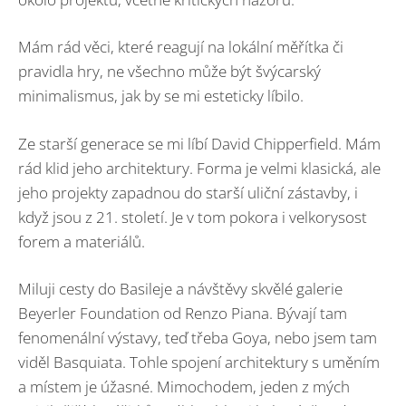
Mám rád věci, které reagují na lokální měřítka či
pravidla hry, ne všechno může být švýcarský
minimalismus, jak by se mi esteticky líbilo.
Ze starší generace se mi líbí David Chipperfield. Mám
rád klid jeho architektury. Forma je velmi klasická, ale
jeho projekty zapadnou do starší uliční zástavby, i
když jsou z 21. století. Je v tom pokora i velkorysost
forem a materiálů.
Miluji cesty do Basileje a návštěvy skvělé galerie
Beyerler Foundation od Renzo Piana. Bývají tam
fenomenální výstavy, teď třeba Goya, nebo jsem tam
viděl Basquiata. Tohle spojení architektury s uměním
a místem je úžasné. Mimochodem, jeden z mých