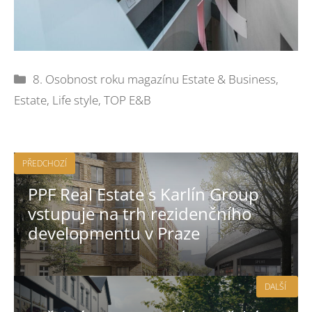
Rubriky
8. Osobnost roku magazínu Estate & Business
,
Estate
,
Life style
,
TOP E&B
PŘEDCHOZÍ
PPF Real Estate s Karlín Group
vstupuje na trh rezidenčního
developmentu v Praze
DALŠÍ