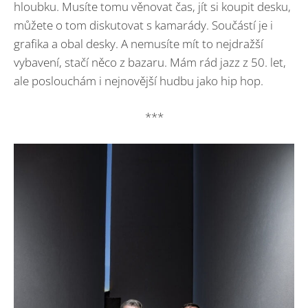
hloubku. Musíte tomu věnovat čas, jít si koupit desku,
můžete o tom diskutovat s kamarády. Součástí je i
grafika a obal desky. A nemusíte mít to nejdražší
vybavení, stačí něco z bazaru. Mám rád jazz z 50. let,
ale poslouchám i nejnovější hudbu jako hip hop.
***