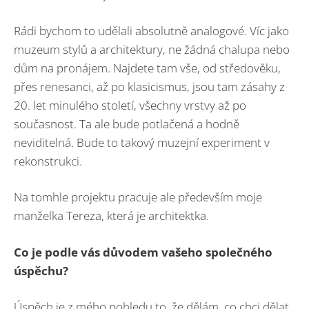
Rádi bychom to udělali absolutně analogové. Víc jako
muzeum stylů a architektury, ne žádná chalupa nebo
dům na pronájem. Najdete tam vše, od středověku,
přes renesanci, až po klasicismus, jsou tam zásahy z
20. let minulého století, všechny vrstvy až po
současnost. Ta ale bude potlačená a hodně
neviditelná. Bude to takový muzejní experiment v
rekonstrukci.
Na tomhle projektu pracuje ale především moje
manželka Tereza, která je architektka.
Co je podle vás důvodem vašeho společného
úspěchu?
Úspěch je z mého pohledu to, že dělám, co chci dělat