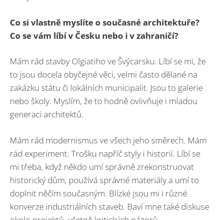
Co si vlastně myslíte o současné architektuře?
Co se vám líbí v Česku nebo i v zahraničí?
Mám rád stavby Olgiatiho ve Švýcarsku. Líbí se mi, že
to jsou docela obyčejné věci, velmi často dělané na
zakázku státu či lokálních municipalit. Jsou to galerie
nebo školy. Myslím, že to hodně ovlivňuje i mladou
generaci architektů.
Mám rád modernismus ve všech jeho směrech. Mám
rád experiment. Trošku napříč styly i historií. Líbí se
mi třeba, když někdo umí správně zrekonstruovat
historický dům, používá správné materiály a umí to
doplnit něčím současným. Blízké jsou mi i různé
konverze industriálních staveb. Baví mne také diskuse
okolo projektů, včetně kritických názorů.