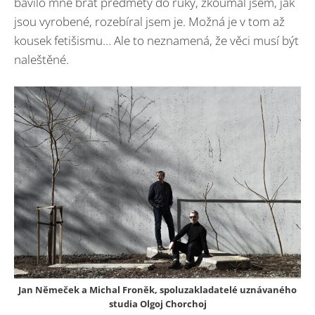
bavilo mne brát předměty do ruky, zkoumal jsem, jak
jsou vyrobené, rozebíral jsem je. Možná je v tom až
kousek fetišismu… Ale to neznamená, že věci musí být
naleštěné.
Jan Němeček a
Michal Froněk
, spoluzakladatelé
uznávaného
studia Olgoj Chorchoj