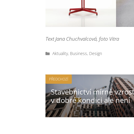
Text Jana Chuchvalcová, foto Vitra
Rubriky
Aktuality
,
Business
,
Design
PŘEDCHOZÍ
Stavebnictví mírně vzrost
v dobré kondici ale není