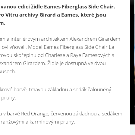
vanou edici židle Eames Fiberglass Side Chair.
o Vitru archivy Girard a Eames, které jsou
um.
rem a interiérovým architektem Alexandrem Girardem
ci ovlivňovali. Model Eames Fiberglass Side Chair La
tovou skořepinu od Charlese a Raye Eamesových s
Alexandrem Girardem. Židle je dostupná ve dvou
kusech.
okrové barvě, tmavou základnu a sedák čalouněný
 pruhy.
ou v barvě Red Orange, červenou základnou a sedákem
oranžovými a karmínovými pruhy.