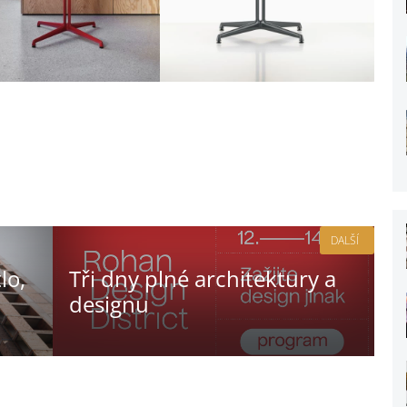
DALŠÍ
lo,
Tři dny plné architektury a
designu