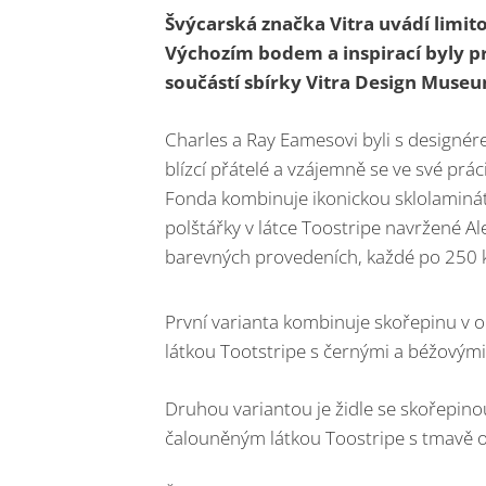
Švýcarská značka Vitra uvádí limito
Výchozím bodem a inspirací byly pr
součástí sbírky Vitra Design Muse
Charles a Ray Eamesovi byli s designé
blízcí přátelé a vzájemně se ve své prá
Fonda kombinuje ikonickou sklolaminá
polštářky v látce Toostripe navržené 
barevných provedeních, každé po 250 
První varianta kombinuje skořepinu v 
látkou Tootstripe s černými a béžovými
Druhou variantou je židle se skořepin
čalouněným látkou Toostripe s tmavě 