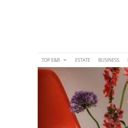
Přeskočit
na
obsah
TOP E&B
ESTATE
BUSINESS