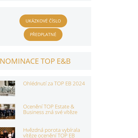
UKÁZKOVÉ ČÍSLO
PŘEDPLATNÉ
NOMINACE TOP E&B
Ohlédnutí za TOP EB 2024
Ocenění TOP Estate &
Business zná své vítěze
Hvězdná porota vybírala
vítěze ocenění TOP EB