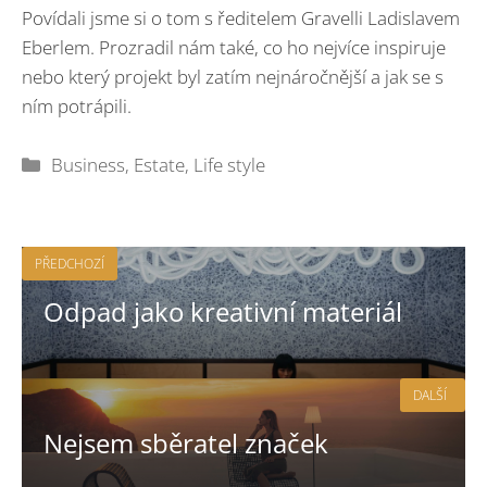
Povídali jsme si o tom s ředitelem Gravelli Ladislavem
Eberlem. Prozradil nám také, co ho nejvíce inspiruje
nebo který projekt byl zatím nejnáročnější a jak se s
ním potrápili.
Rubriky
Business
,
Estate
,
Life style
PŘEDCHOZÍ
Odpad jako kreativní materiál
DALŠÍ
Nejsem sběratel značek