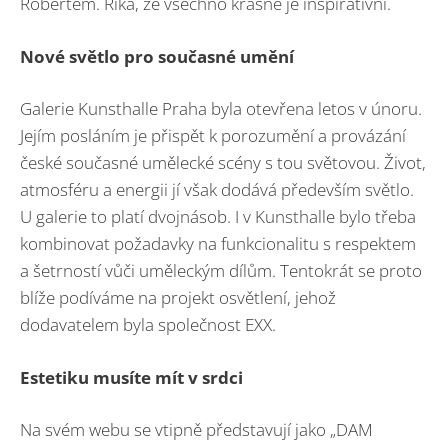
Robertem. Říká, že všechno krásné je inspirativní.
Nové světlo pro současné umění
Galerie Kunsthalle Praha byla otevřena letos v únoru.
Jejím posláním je přispět k porozumění a provázání
české současné umělecké scény s tou světovou. Život,
atmosféru a energii jí však dodává především světlo.
U galerie to platí dvojnásob. I v Kunsthalle bylo třeba
kombinovat požadavky na funkcionalitu s respektem
a šetrností vůči uměleckým dílům. Tentokrát se proto
blíže podíváme na projekt osvětlení, jehož
dodavatelem byla společnost EXX.
Estetiku musíte mít v srdci
Na svém webu se vtipně představují jako „DAM