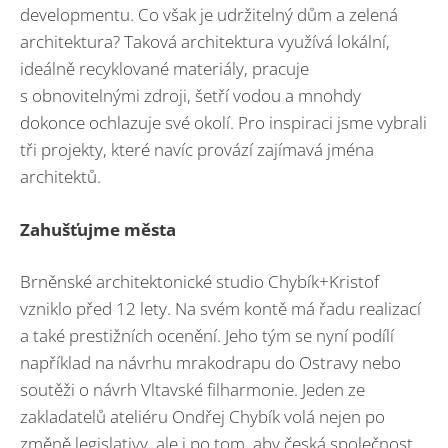
developmentu. Co však je udržitelný dům a zelená
architektura? Taková architektura využívá lokální,
ideálně recyklované materiály, pracuje
s obnovitelnými zdroji, šetří vodou a mnohdy
dokonce ochlazuje své okolí. Pro inspiraci jsme vybrali
tři projekty, které navíc provází zajímavá jména
architektů.
Zahušťujme města
Brněnské architektonické studio Chybík+Kristof
vzniklo před 12 lety. Na svém kontě má řadu realizací
a také prestižních ocenění. Jeho tým se nyní podílí
například na návrhu mrakodrapu do Ostravy nebo
soutěži o návrh Vltavské filharmonie. Jeden ze
zakladatelů ateliéru Ondřej Chybík volá nejen po
změně legislativy, ale i po tom, aby česká společnost