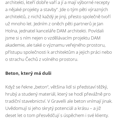
architekti, kteří dobře vaří a jí a mají výborné recepty
a nějaké projekty a stavby“. Jde o tým pěti výrazných
architektů, z nichž každý je jiný, přesto společně tvoří
už mnoho let. Jedním z oněch pěti partnerů je Jan
Holna, jednatel kanceláře DAM architekti. Povídali
jsme si s ním nejen o vzdělávacím projektu DAM
akademie, ale také o významu veřejného prostoru,
přístupu společnosti k architektům a jejich práci nebo
o strachu Čechů z volného prostoru.
Beton, který má duši
Když se řekne „beton“, většina lidí si představí těžký,
hrubý a studený materiál, který se hodí převážně pro
tradiční stavebnictví. V Gravelli ale beton vnímají jinak.
Uvědomují si jeho skrytý potenciál a krásu – a již
deset let o tom přesvědčují s úspěchem i své klienty.