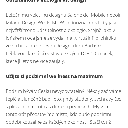
Letošnímu veletrhu designu Salone del Mobile neboli
Milano Design Week (MDW) jednoznačně vládly jako
největší trend udržitelnost a ekologie. Stejně jako v
loňském roce jsme se vydali na „virtuální“ prohlídku
veletrhu s interiérovou designérkou Barborou
Léblovou, která představuje svých TOP 10 značek,
které ji letos nejvíce zaujaly.
Užijte si podzimní wellness na maximum
Podzim bývá v Česku nevyzpytatelný. Někdy zažíváme
teplé a slunečné babí léto, jindy studený, sychravý čas
s plískanicemi, občas dorazí i první sníh. My vám
tentokrát představíme místa, kde bude podzimní
období kouzelné za každých okolností. Stačí totiž