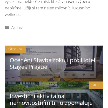
vyrazit na některé z míst, která v našem výběru
nabízíme. Užijí si tam nejen milovníci luxusního
wellness.
Rubriky
Archiv
PŘEDCHOZÍ
Ocenění Stavba roku i pro Hotel
Stages Prague
DALŠÍ
Investiční aktivita na
nemovitostním trhu zpomaluje