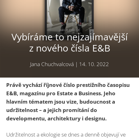
Vybíráme to nejzajímavější
z nového čísla E&B
Jana Chuchvalcová
|
14. 10. 2022
Právě vychází říjnové číslo prestižního časopisu
E&B, magazínu pro Estate a Business. Jeho
hlavním tématem jsou vize, budoucnost a
udržitelnost – a jejich promítání do
developmentu, architektury i designu.
Udržitelnost a ekologie se dnes a denně objevují ve