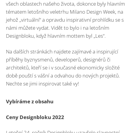
všech oblastech našeho života, dokonce byly hlavním
tématem letošního veletrhu Milano Design Week, na
jehož „virtuální“ a opravdu inspirativní prohlídku se s
námi můžete vydat. Vidět to bylo i na letošním
Designbloku, když hlavním mottem byl „Les“.
Na dalších stránkách najdete zajímavé a inspirující
příběhy byznysmenů, developerů, designérů či
architektů, kteří se i v současné ekonomicky složité
době pouští s vášní a odvahou do nových projektů.
Nechte se jimi inspirovat také vy!
Vybíráme z obsahu
Ceny Designbloku 2022
Letošní 24. ročník Designbloku uzavřelo slavnostní