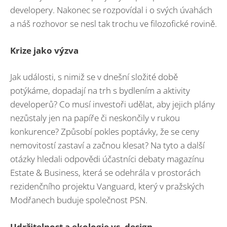
developery. Nakonec se rozpovídal i o svých úvahách
a náš rozhovor se nesl tak trochu ve filozofické rovině.
Krize jako výzva
Jak události, s nimiž se v dnešní složité době
potýkáme, dopadají na trh s bydlením a aktivity
developerů? Co musí investoři udělat, aby jejich plány
nezůstaly jen na papíře či neskončily v rukou
konkurence? Způsobí pokles poptávky, že se ceny
nemovitostí zastaví a začnou klesat? Na tyto a další
otázky hledali odpovědi účastníci debaty magazínu
Estate & Business, která se odehrála v prostorách
rezidenčního projektu Vanguard, který v pražských
Modřanech buduje společnost PSN.
Udržitelnost a ekologie vs. design