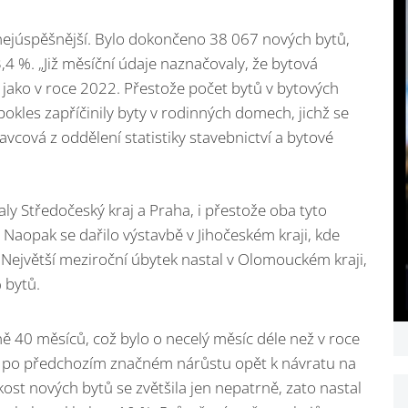
ejúspěšnější. Bylo dokončeno 38 067 nových bytů,
4 %. „Již měsíční údaje naznačovaly, že bytová
jako v roce 2022. Přestože počet bytů v bytových
kles zapříčinily byty v rodinných domech, jichž se
avcová z oddělení statistiky stavebnictví a bytové
y Středočeský kraj a Praha, i přestože oba tyto
Naopak se dařilo výstavbě v Jihočeském kraji, kde
. Největší meziroční úbytek nastal v Olomouckém kraji,
 bytů.
 40 měsíců, což bylo o necelý měsíc déle než v roce
 po předchozím značném nárůstu opět k návratu na
ost nových bytů se zvětšila jen nepatrně, zato nastal