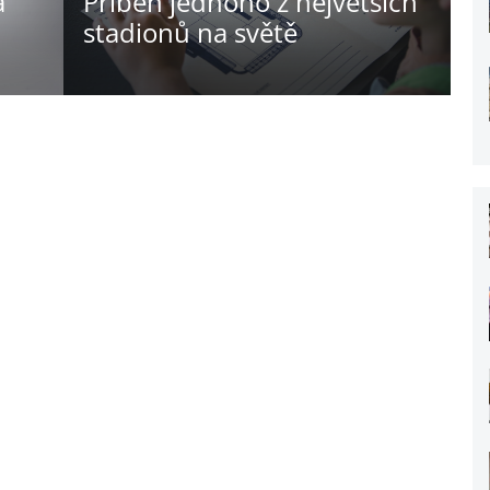
a
Příběh jednoho z největších
stadionů na světě