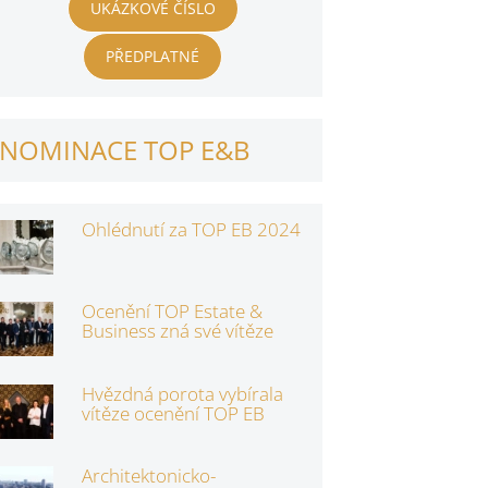
UKÁZKOVÉ ČÍSLO
PŘEDPLATNÉ
NOMINACE TOP E&B
Ohlédnutí za TOP EB 2024
Ocenění TOP Estate &
Business zná své vítěze
Hvězdná porota vybírala
vítěze ocenění TOP EB
Architektonicko-