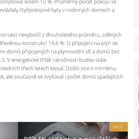
se pohyboval kolem 10 %. Průměrný počet pokojů se
řevládaly čtyřpokojové byty v rodinných domech a
strukcí nevybočil z dlouholetého průměru, zděných
řevěnou konstrukcí 14,6 %. U připojení na plyn se
ílem domů připojených na plynovodní síť a domů bez
:3. V energetické třídě náročnosti budov stále
posledních třech letech klesal. Došlo sice k mírnému
, ale současně se zvyšoval i počet domů spadajících
DALŠÍ