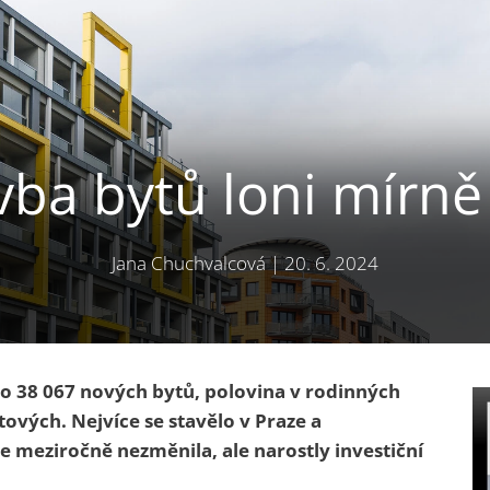
vba bytů loni mírně 
Jana Chuchvalcová
|
20. 6. 2024
o 38 067 nových bytů, polovina v rodinných
vých. Nejvíce se stavělo v Praze a
e meziročně nezměnila, ale narostly investiční