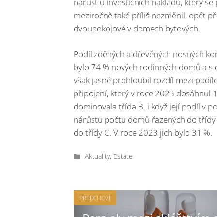
nárůst u investičních nákladů, který 
meziročně také příliš nezměnil, opět p
dvoupokojové v domech bytových.
Podíl zděných a dřevěných nosných kon
bylo 74 % nových rodinných domů a s d
však jasně prohloubil rozdíl mezi pod
připojení, který v roce 2023 dosáhnul 1
dominovala třída B, i když její podíl v 
nárůstu počtu domů řazených do třídy A
do třídy C. V roce 2023 jich bylo 31 %.
Rubriky
Aktuality
,
Estate
PŘEDCHOZÍ