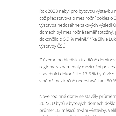
Rok 2023 nebyl pro bytovou výstavbu n
což představovalo meziroční pokles o 3,
výstavba nedosáhne takových výsledků 
domech byl meziročně téměř totožný, po
dokončilo o 5,9 % méně,“ říká Silvie Luk
výstavby ČSÚ.
Z územního hlediska tradičně dominoval
regiony zaznamenaly meziroční pokles. 
stavebníci dokončili o 17,5 % bytů více
v němž meziročně nedostavěli ani 80 %
Nové rodinné domy se stavěly průměrně
2022. U bytů v bytových domech došlo
průměr 33 měsíců trvání výstavby. Velik