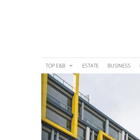
Přeskočit
na
obsah
TOP E&B
ESTATE
BUSINESS