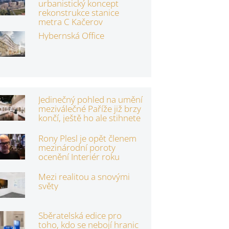
urbanistický koncept
rekonstrukce stanice
metra C Kačerov
Hybernská Office
Jedinečný pohled na umění
meziválečné Paříže již brzy
končí, ještě ho ale stihnete
Rony Plesl je opět členem
mezinárodní poroty
ocenění Interiér roku
Mezi realitou a snovými
světy
Sběratelská edice pro
toho, kdo se nebojí hranic