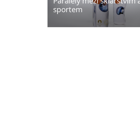
Paralely mezi sklářstvím 
sportem