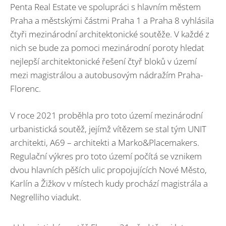
Penta Real Estate ve spolupráci s hlavním městem
Praha a městskými částmi Praha 1 a Praha 8 vyhlásila
čtyři mezinárodní architektonické soutěže. V každé z
nich se bude za pomoci mezinárodní poroty hledat
nejlepší architektonické řešení čtyř bloků v území
mezi magistrálou a autobusovým nádražím Praha-
Florenc.
V roce 2021 proběhla pro toto území mezinárodní
urbanistická soutěž, jejímž vítězem se stal tým UNIT
architekti, A69 – architekti a Marko&Placemakers.
Regulační výkres pro toto území počítá se vznikem
dvou hlavních pěších ulic propojujících Nové Město,
Karlín a Žižkov v místech kudy prochází magistrála a
Negrelliho viadukt.