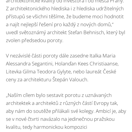
architektonické kvality od investora i od města Prahy.
Z architektonického hlediska i z hlediska udržitelných
přístupů se všichni těšíme, že budeme moci hodnotit
a najít nejlepší řešení pro každý z nových domů,“
uvedl světoznámý architekt Stefan Behnisch, který byl
zvolen předsedou poroty.
V nezávislé části poroty dále zasedne Italka Maria
Alessandra Segantini, Holanďan Kees Christiaanse,
Litevka Gilma Teodora Gylyte, nebo laureát České
ceny za architekturu Štepán Valouch.
„Naším cílem bylo sestavit porotu z uznávaných
architektek a architektů z různých částí Evropy tak,
aby nám do soutěže přilákali své kolegy. Ambicí je, aby
se v nové čtvrti navázalo na jedinečnou pražskou
kvalitu, tedy harmonickou kompozici