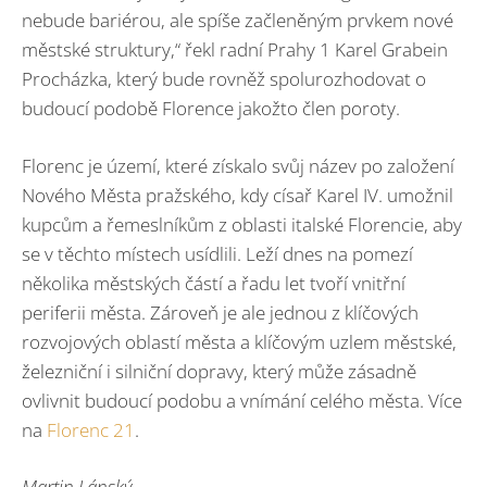
nebude bariérou, ale spíše začleněným prvkem nové
městské struktury,“ řekl radní Prahy 1 Karel Grabein
Procházka, který bude rovněž spolurozhodovat o
budoucí podobě Florence jakožto člen poroty.
Florenc je území, které získalo svůj název po založení
Nového Města pražského, kdy císař Karel IV. umožnil
kupcům a řemeslníkům z oblasti italské Florencie, aby
se v těchto místech usídlili. Leží dnes na pomezí
několika městských částí a řadu let tvoří vnitřní
periferii města. Zároveň je ale jednou z klíčových
rozvojových oblastí města a klíčovým uzlem městské,
železniční i silniční dopravy, který může zásadně
ovlivnit budoucí podobu a vnímání celého města. Více
na
Florenc 21
.
Martin Lánský