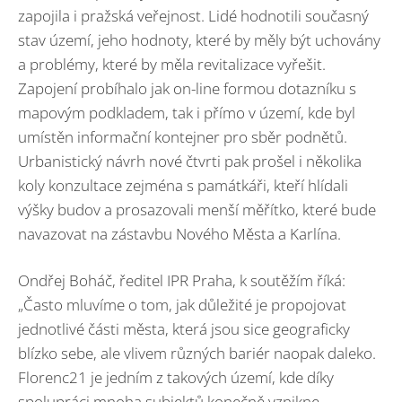
zapojila i pražská veřejnost. Lidé hodnotili současný
stav území, jeho hodnoty, které by měly být uchovány
a problémy, které by měla revitalizace vyřešit.
Zapojení probíhalo jak on-line formou dotazníku s
mapovým podkladem, tak i přímo v území, kde byl
umístěn informační kontejner pro sběr podnětů.
Urbanistický návrh nové čtvrti pak prošel i několika
koly konzultace zejména s památkáři, kteří hlídali
výšky budov a prosazovali menší měřítko, které bude
navazovat na zástavbu Nového Města a Karlína.
Ondřej Boháč, ředitel IPR Praha, k soutěžím říká:
„Často mluvíme o tom, jak důležité je propojovat
jednotlivé části města, která jsou sice geograficky
blízko sebe, ale vlivem různých bariér naopak daleko.
Florenc21 je jedním z takových území, kde díky
spolupráci mnoha subjektů konečně vznikne