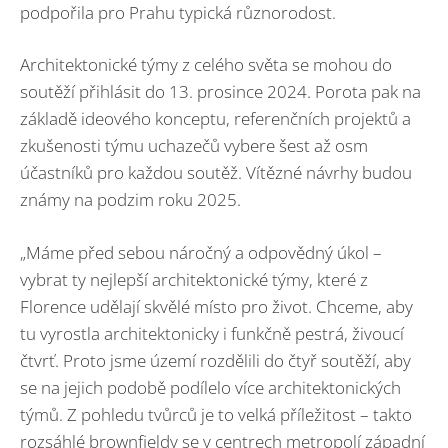
podpořila pro Prahu typická různorodost.
Architektonické týmy z celého světa se mohou do
soutěží přihlásit do 13. prosince 2024. Porota pak na
základě ideového konceptu, referenčních projektů a
zkušenosti týmu uchazečů vybere šest až osm
účastníků pro každou soutěž. Vítězné návrhy budou
známy na podzim roku 2025.
„Máme před sebou náročný a odpovědný úkol –
vybrat ty nejlepší architektonické týmy, které z
Florence udělají skvělé místo pro život. Chceme, aby
tu vyrostla architektonicky i funkčně pestrá, živoucí
čtvrť. Proto jsme území rozdělili do čtyř soutěží, aby
se na jejich podobě podílelo více architektonických
týmů. Z pohledu tvůrců je to velká příležitost – takto
rozsáhlé brownfieldy se v centrech metropolí západní