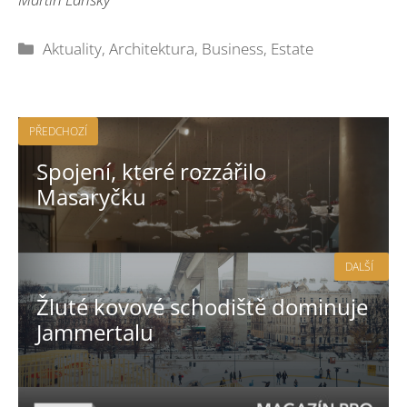
Rubriky
Aktuality
,
Architektura
,
Business
,
Estate
PŘEDCHOZÍ
Spojení, které rozzářilo
Masaryčku
DALŠÍ
Žluté kovové schodiště dominuje
Jammertalu