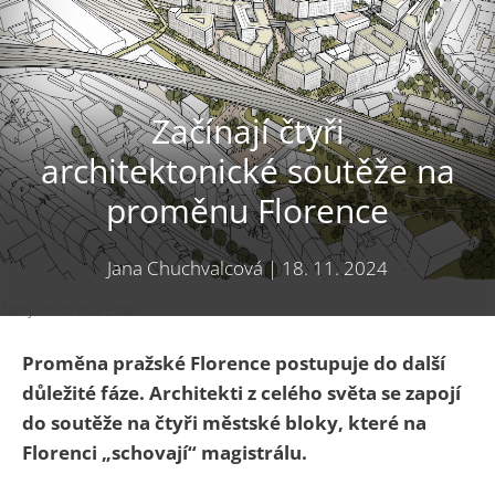
Začínají čtyři
architektonické soutěže na
proměnu Florence
Jana Chuchvalcová
|
18. 11. 2024
Zdroj: Penta Real Estate
Proměna pražské Florence postupuje do další
důležité fáze. Architekti z celého světa se zapojí
do soutěže na čtyři městské bloky, které na
Florenci „schovají“ magistrálu.