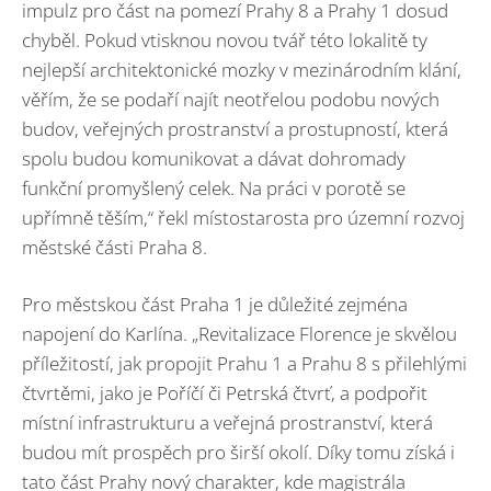
impulz pro část na pomezí Prahy 8 a Prahy 1 dosud
chyběl. Pokud vtisknou novou tvář této lokalitě ty
nejlepší architektonické mozky v mezinárodním klání,
věřím, že se podaří najít neotřelou podobu nových
budov, veřejných prostranství a prostupností, která
spolu budou komunikovat a dávat dohromady
funkční promyšlený celek. Na práci v porotě se
upřímně těším,“ řekl místostarosta pro územní rozvoj
městské části Praha 8.
Pro městskou část Praha 1 je důležité zejména
napojení do Karlína. „Revitalizace Florence je skvělou
příležitostí, jak propojit Prahu 1 a Prahu 8 s přilehlými
čtvrtěmi, jako je Poříčí či Petrská čtvrť, a podpořit
místní infrastrukturu a veřejná prostranství, která
budou mít prospěch pro širší okolí. Díky tomu získá i
tato část Prahy nový charakter, kde magistrála