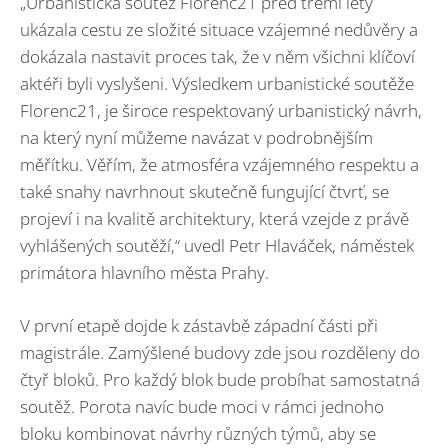
„Urbanistická soutěž Florenc21 před třemi lety
ukázala cestu ze složité situace vzájemné nedůvěry a
dokázala nastavit proces tak, že v něm všichni klíčoví
aktéři byli vyslyšeni. Výsledkem urbanistické soutěže
Florenc21, je široce respektovaný urbanistický návrh,
na který nyní můžeme navázat v podrobnějším
měřítku. Věřím, že atmosféra vzájemného respektu a
také snahy navrhnout skutečně fungující čtvrť, se
projeví i na kvalitě architektury, která vzejde z právě
vyhlášených soutěží,“ uvedl Petr Hlaváček, náměstek
primátora hlavního města Prahy.
V první etapě dojde k zástavbě západní části při
magistrále. Zamýšlené budovy zde jsou rozděleny do
čtyř bloků. Pro každý blok bude probíhat samostatná
soutěž. Porota navíc bude moci v rámci jednoho
bloku kombinovat návrhy různých týmů, aby se