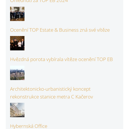
Ohlédnutí za TOP EB 2024
Ocenění TOP Estate & Business zná své vítěze
Hvězdná porota vybírala vítěze ocenění TOP EB
Architektonicko-urbanistický koncept
rekonstrukce stanice metra C Kačerov
Hybernská Office