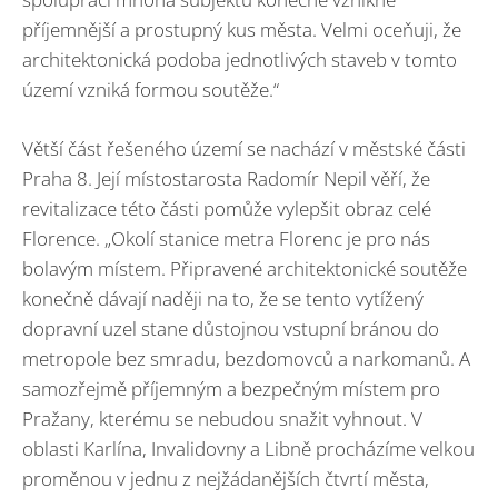
příjemnější a prostupný kus města. Velmi oceňuji, že
architektonická podoba jednotlivých staveb v tomto
území vzniká formou soutěže.“
Větší část řešeného území se nachází v městské části
Praha 8. Její místostarosta Radomír Nepil věří, že
revitalizace této části pomůže vylepšit obraz celé
Florence. „Okolí stanice metra Florenc je pro nás
bolavým místem. Připravené architektonické soutěže
konečně dávají naději na to, že se tento vytížený
dopravní uzel stane důstojnou vstupní bránou do
metropole bez smradu, bezdomovců a narkomanů. A
samozřejmě příjemným a bezpečným místem pro
Pražany, kterému se nebudou snažit vyhnout. V
oblasti Karlína, Invalidovny a Libně procházíme velkou
proměnou v jednu z nejžádanějších čtvrtí města,