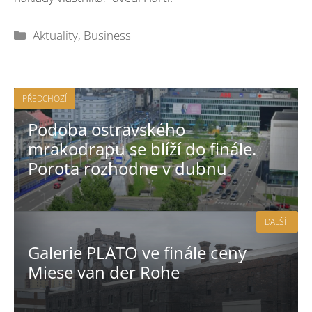
Rubriky
Aktuality
,
Business
PŘEDCHOZÍ
Podoba ostravského
mrakodrapu se blíží do finále.
Porota rozhodne v dubnu
DALŠÍ
Galerie PLATO ve finále ceny
Miese van der Rohe