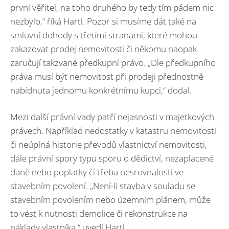
první věřitel, na toho druhého by tedy tím pádem nic
nezbylo,“ říká Hartl. Pozor si musíme dát také na
smluvní dohody s třetími stranami, které mohou
zakazovat prodej nemovitosti či někomu naopak
zaručují takzvané předkupní právo. „Dle předkupního
práva musí být nemovitost při prodeji přednostně
nabídnuta jednomu konkrétnímu kupci,“ dodal.
Mezi další právní vady patří nejasnosti v majetkových
právech. Například nedostatky v katastru nemovitostí
či neúplná historie převodů vlastnictví nemovitosti,
dále právní spory typu sporu o dědictví, nezaplacené
daně nebo poplatky či třeba nesrovnalosti ve
stavebním povolení. „Není-li stavba v souladu se
stavebním povolením nebo územním plánem, může
to vést k nutnosti demolice či rekonstrukce na
náklady vlastníka,“ uvedl Hartl.