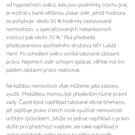
od hypotečních úvěrů, kde jsou podmínky trochu jiné,
je možné u bank většinou získat úvěr, jehož hodnota
se pohybuje okolo 50 % hodnoty zastavované
nemovitosti, u specializovaných nebankovních
institucí pak okolo 70 %,“ říká předseda
představenstva spořitelního družstva NEY Lukáš
Hartl. Po schválení úvěru vzniká takzvané zástavní
právo. Nejsme-li úvěr schopni splácet, věřitel má tím
pádem zástavní právo realizovat.
Ne každou nemovitost však můžeme jako zástavu
využít. Překážkou mohou být především různé právní
vady. Časté bývá například takzvané věcné břemeno,
jež zajišťuje právo třetích osob využívat nemovitost
určitým způsobem. „Může se jednat například o právo
dožití pro předchozí majitele, ale také například o
právo průchodu nebo právo na přístup k vodě,