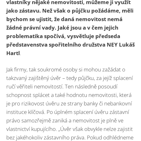
vlastníky nějaké nemovitosti, můžeme ji využít
jako zástavu. Než však o půjčku požádáme, měli
bychom se ujistit, že daná nemovitost nemá
žádné právní vady. Jaké jsou a v čem jejich
problematika spočívá, vysvětluje
předseda
představenstva spořitelního družstva NEY
Lukáš
Hartl
.
Jak firmy, tak soukromé osoby si mohou zažádat o
takzvaný zajištěný úvěr – tedy půjčku, za jejíž splacení
ručí věřiteli nemovitostí. Ten následně posoudí
schopnost splácet a také hodnotu nemovitosti, která
je pro rizikovost úvěru ze strany banky či nebankovní
instituce klíčová. Po úplném splacení úvěru zástavní
právo samozřejmě zaniká a nemovitost je plně ve
vlastnictví kupujícího. „Úvěr však obvykle nelze zajistit
bez jakéhokoliv zástavního práva. Pokud odhlédneme