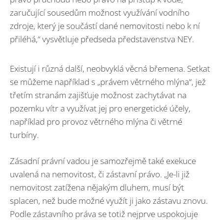
zaručující sousedům možnost využívání vodního
zdroje, který je součástí dané nemovitosti nebo k ní
přiléhá,“ vysvětluje předseda představenstva NEY.
Existují i různá další, neobvyklá věcná břemena. Setkat
se můžeme například s „právem větrného mlýna“, jež
třetím stranám zajišťuje možnost zachytávat na
pozemku vítr a využívat jej pro energetické účely,
například pro provoz větrného mlýna či větrné
turbíny.
Zásadní právní vadou je samozřejmě také exekuce
uvalená na nemovitost, či zástavní právo. „Je-li již
nemovitost zatížena nějakým dluhem, musí být
splacen, než bude možné využít ji jako zástavu znovu.
Podle zástavního práva se totiž nejprve uspokojuje