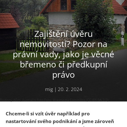
Zajištění úvěru
nemovitostí? Pozor na
právní vady, jako je věcné
břemeno či předkupní
právo
mig
|
20. 2. 2024
Rodinný dům, ilustrační foto.Foto: Wikimedia Commons (CC-BY-SA-3.0)
Chceme-li si vzít úvěr například pro
nastartování svého podnikání a jsme zároveň