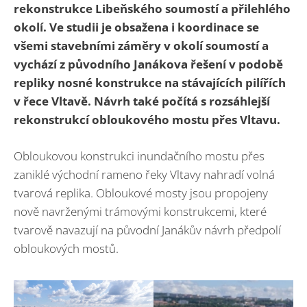
rekonstrukce Libeňského soumostí a přilehlého
okolí. Ve studii je obsažena i koordinace se
všemi stavebními záměry v okolí soumostí a
vychází z původního Janákova řešení v podobě
repliky nosné konstrukce na stávajících pilířích
v řece Vltavě. Návrh také počítá s rozsáhlejší
rekonstrukcí obloukového mostu přes Vltavu.
Obloukovou konstrukci inundačního mostu přes
zaniklé východní rameno řeky Vltavy nahradí volná
tvarová replika. Obloukové mosty jsou propojeny
nově navrženými trámovými konstrukcemi, které
tvarově navazují na původní Janákův návrh předpolí
obloukových mostů.