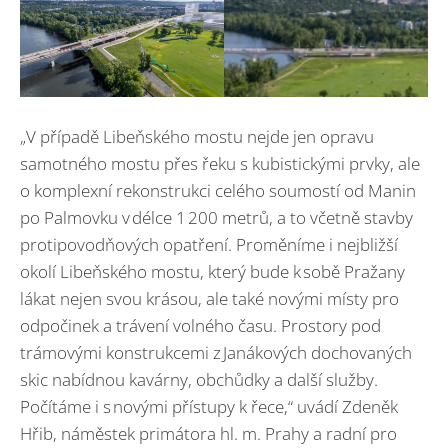
„V případě Libeňského mostu nejde jen opravu
samotného mostu přes řeku s kubistickými prvky, ale
o komplexní rekonstrukci celého soumostí od Manin
po Palmovku v délce 1 200 metrů, a to včetně stavby
protipovodňových opatření. Proměníme i nejbližší
okolí Libeňského mostu, který bude k sobě Pražany
lákat nejen svou krásou, ale také novými místy pro
odpočinek a trávení volného času. Prostory pod
trámovými konstrukcemi z Janákových dochovaných
skic nabídnou kavárny, obchůdky a další služby.
Počítáme i s novými přístupy k řece,“ uvádí Zdeněk
Hřib, náměstek primátora hl. m. Prahy a radní pro