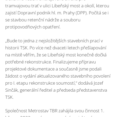
tramvajovou trať v ulici Libeňský most a okolí, kterou
zajistí Dopravní podnik hl. m. Prahy (DPP). Počítá se i
se stavbou retenční nádrže a souboru
protipovodňových opatření.
„Bude to jedna z nejsložitějších stavebních prací v
historii TSK. Po více než dvaceti letech přešlapování
na místě věřím, že se Libeňský most konečně dočká
potřebné rekonstrukce. Finalizujeme přípravu
projektové dokumentace a současně jsme podali
žádost o vydání aktualizovaného stavebního povolení
pro I. etapu rekonstrukce soumostí,“ dodává Jozef
Sinčák, generální ředitel a předseda představenstva
TSK.
Společnost Metrostav TBR zahájila svou činnost 1.