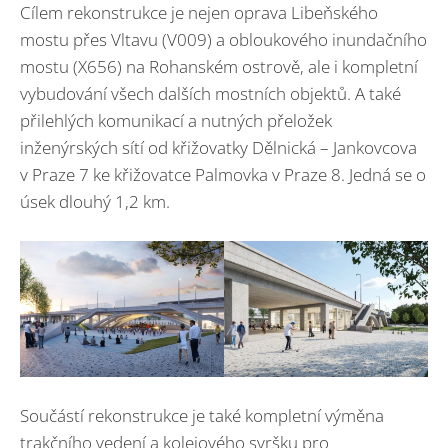
Cílem rekonstrukce je nejen oprava Libeňského
mostu přes Vltavu (V009) a obloukového inundačního
mostu (X656) na Rohanském ostrově, ale i kompletní
vybudování všech dalších mostních objektů. A také
přilehlých komunikací a nutných přeložek
inženýrských sítí od křižovatky Dělnická – Jankovcova
v Praze 7 ke křižovatce Palmovka v Praze 8. Jedná se o
úsek dlouhý 1,2 km.
Součástí rekonstrukce je také kompletní výměna
trakčního vedení a kolejového svršku pro