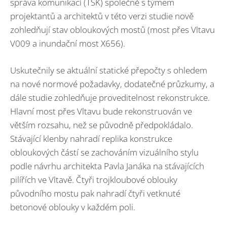
správa komunikací (TSK) společně s týmem
projektantů a architektů v této verzi studie nově
zohledňují stav obloukových mostů (most přes Vltavu
V009 a inundační most X656).
Uskutečnily se aktuální statické přepočty s ohledem
na nové normové požadavky, dodatečné průzkumy, a
dále studie zohledňuje proveditelnost rekonstrukce.
Hlavní most přes Vltavu bude rekonstruován ve
větším rozsahu, než se původně předpokládalo.
Stávající klenby nahradí replika konstrukce
obloukových částí se zachováním vizuálního stylu
podle návrhu architekta Pavla Janáka na stávajících
pilířích ve Vltavě. Čtyři trojkloubové oblouky
původního mostu pak nahradí čtyři vetknuté
betonové oblouky v každém poli.