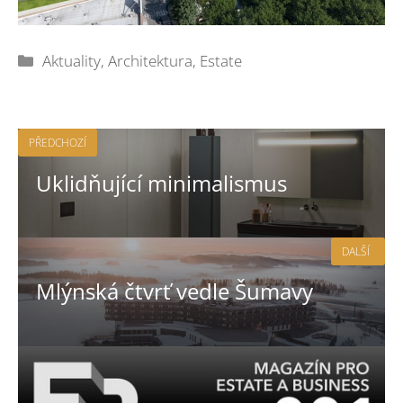
Rubriky
Aktuality
,
Architektura
,
Estate
PŘEDCHOZÍ
Uklidňující minimalismus
DALŠÍ
Mlýnská čtvrť vedle Šumavy