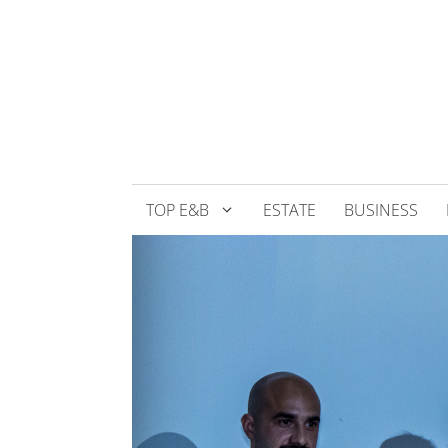
Přeskočit
na
obsah
TOP E&B
ESTATE
BUSINESS