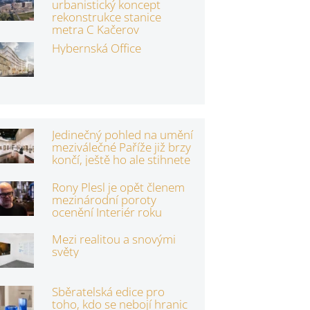
urbanistický koncept
rekonstrukce stanice
metra C Kačerov
Hybernská Office
Jedinečný pohled na umění
meziválečné Paříže již brzy
končí, ještě ho ale stihnete
Rony Plesl je opět členem
mezinárodní poroty
ocenění Interiér roku
Mezi realitou a snovými
světy
Sběratelská edice pro
toho, kdo se nebojí hranic