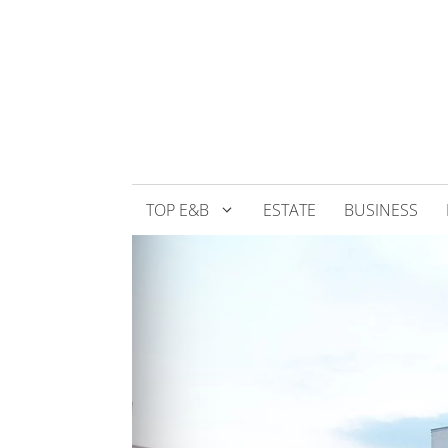
Přeskočit
na
obsah
TOP E&B
ESTATE
BUSINESS