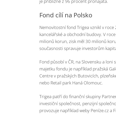
je přibližně z 96 procent pronajata.
Fond cílí na Polsko
Nemovitostní fond Trigea vznikl v roc
kancelářské a obchodní budovy. V roce
milionů korun, zisk měl 30 milionů koru
současnosti spravuje investorům kapit
Fond působí v ČR, na Slovensku a loni s
majetku fondu je například pražská Ga
Centre v pražských Butovicích, plzeňs
nebo Retail park Haná Olomouc.
Trigea patří do finanční skupiny Partne
investiční společnost, penzijní společ
provozuje například weby Peníze.cz a 