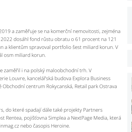
e 2019 a zaměřuje se na komerční nemovitosti, zejména
 2022 dosáhl fond růstu obratu o 61 procent na 121
n a klientům spravoval portfolio šest miliard korun. V
ál osm miliard korun.
e zaměřil i na polský maloobchodní trh. V
lerie Louvre, kancelářská budova Explora Business
ké Obchodní centrum Rokycanská, Retail park Ostrava
rs, do které spadají dále také projekty Partners
nost Rentea, pojišťovna Simplea a NextPage Media, která
Finmag.cz nebo časopis Heroine.