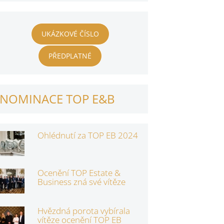
UKÁZKOVÉ ČÍSLO
PŘEDPLATNÉ
NOMINACE TOP E&B
Ohlédnutí za TOP EB 2024
Ocenění TOP Estate &
Business zná své vítěze
Hvězdná porota vybírala
vítěze ocenění TOP EB