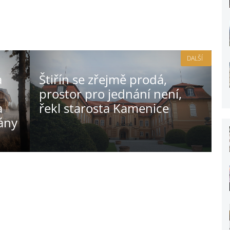
DALŠÍ
a
Štiřín se zřejmě prodá,
prostor pro jednání není,
a
řekl starosta Kamenice
ány