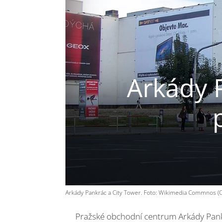
Arkády P
Arkády Pankrác a City Tower. Foto: Wikimedia Commnos (C
Pražské obchodní centrum Arkády Pank