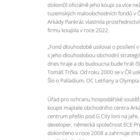
dokončil oficiálně jeho koupi za více ne
tuzemských maloobchodních fondů v Čes
Arkády Pankrác vlastnila prostřednictví
firmu koupila v roce 2022.
„Fond dlouhodobě usiloval o posílení v 
s jeho dlouhodobou obchodní strategií.
dnes hraje a do budoucna bude hrát čím 
Tomáš Trčka. Od roku 2000 se v ČR usk
Šlo o Palladium, OC Letňany a Olympia
Úřad pro ochranu hospodářské soutěže 
koupit majitele obchodního centra Ark
centrum přešlo pod G City loni na jaře,
developer, německá společnost ECE P
dokončeno v roce 2008 a zahrnuje zhru