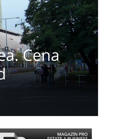
gea. Cena
d