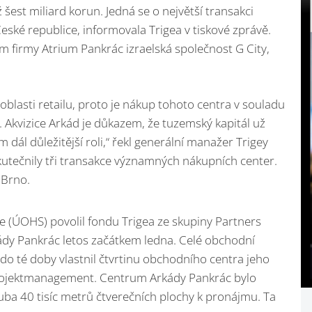
ž šest miliard korun. Jedná se o největší transakci
ké republice, informovala Trigea v tiskové zprávě.
m firmy Atrium Pankrác izraelská společnost G City,
oblasti retailu, proto je nákup tohoto centra v souladu
 Akvizice Arkád je důkazem, že tuzemský kapitál už
dál důležitější roli,“ řekl generální manažer Trigey
utečnily tři transakce významných nákupních center.
 Brno.
(ÚOHS) povolil fondu Trigea ze skupiny Partners
ády Pankrác letos začátkem ledna. Celé obchodní
 do té doby vlastnil čtvrtinu obchodního centra jeho
rojektmanagement. Centrum Arkády Pankrác bylo
ba 40 tisíc metrů čtverečních plochy k pronájmu. Ta