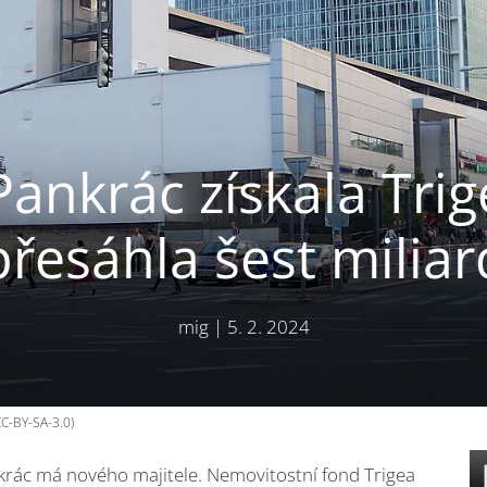
ankrác získala Tri
přesáhla šest miliar
mig
|
5. 2. 2024
C-BY-SA-3.0)
rác má nového majitele. Nemovitostní fond Trigea