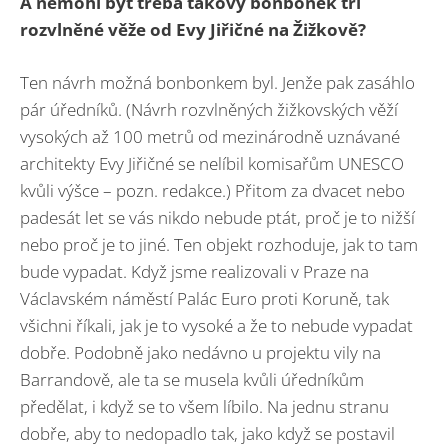
A nemohl být třeba takový bonbonek tři
rozvlněné věže od Evy Jiřičné na Žižkově?
Ten návrh možná bonbonkem byl. Jenže pak zasáhlo
pár úředníků. (Návrh rozvlněných žižkovských věží
vysokých až 100 metrů od mezinárodně uznávané
architekty Evy Jiřičné se nelíbil komisařům UNESCO
kvůli výšce – pozn. redakce.) Přitom za dvacet nebo
padesát let se vás nikdo nebude ptát, proč je to nižší
nebo proč je to jiné. Ten objekt rozhoduje, jak to tam
bude vypadat. Když jsme realizovali v Praze na
Václavském náměstí Palác Euro proti Koruně, tak
všichni říkali, jak je to vysoké a že to nebude vypadat
dobře. Podobně jako nedávno u projektu vily na
Barrandově, ale ta se musela kvůli úředníkům
předělat, i když se to všem líbilo. Na jednu stranu
dobře, aby to nedopadlo tak, jako když se postavil