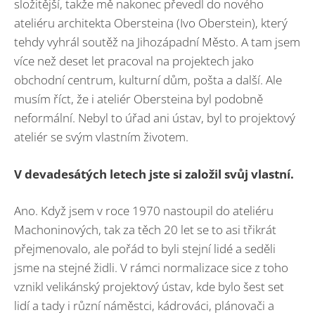
složitější, takže mě nakonec převedl do nového
ateliéru architekta Obersteina (Ivo Oberstein), který
tehdy vyhrál soutěž na Jihozápadní Město. A tam jsem
více než deset let pracoval na projektech jako
obchodní centrum, kulturní dům, pošta a další. Ale
musím říct, že i ateliér Obersteina byl podobně
neformální. Nebyl to úřad ani ústav, byl to projektový
ateliér se svým vlastním životem.
V
devadesátých letech jste si založil svůj vlastní.
Ano. Když jsem v roce 1970 nastoupil do ateliéru
Machoninových, tak za těch 20 let se to asi třikrát
přejmenovalo, ale pořád to byli stejní lidé a seděli
jsme na stejné židli. V rámci normalizace sice z toho
vznikl velikánský projektový ústav, kde bylo šest set
lidí a tady i různí náměstci, kádrováci, plánovači a