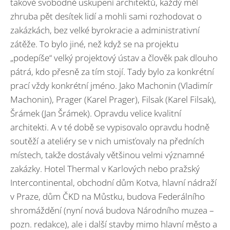
takové svobodné uskupení architektů, každý měl
zhruba pět desítek lidí a mohli sami rozhodovat o
zakázkách, bez velké byrokracie a administrativní
zátěže. To bylo jiné, než když se na projektu
„podepíše“ velký projektový ústav a člověk pak dlouho
pátrá, kdo přesně za tím stojí. Tady bylo za konkrétní
prací vždy konkrétní jméno. Jako Machonin (Vladimír
Machonin), Prager (Karel Prager), Filsak (Karel Filsak),
Šrámek (Jan Šrámek). Opravdu velice kvalitní
architekti. A v té době se vypisovalo opravdu hodně
soutěží a ateliéry se v nich umisťovaly na předních
místech, takže dostávaly většinou velmi významné
zakázky. Hotel Thermal v Karlových nebo pražský
Intercontinental, obchodní dům Kotva, hlavní nádraží
v Praze, dům ČKD na Můstku, budova Federálního
shromáždění (nyní nová budova Národního muzea –
pozn. redakce), ale i další stavby mimo hlavní město a