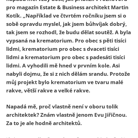
pro
magazín Estate & Business architekt Martin
Kotík
. „Například ve čtvrtém ročníku jsem si o
sobě opravdu myslel, jak jsem bůhvíjak dobrý,
tak jsem se rozhodl, že budu dělat soutěž. A byla
vypsaná na krematorium. Pro obec s pěti tisíci
lidmi, krematorium pro obec s dvaceti tisíci
lidmi a krematorium pro obec s padesáti tisíci
lidmi. A vyhodili mě hned v prvním kole. Asi
nabyli dojmu, že si z nich dělám srandu. Protože
můj projekt bylo krematorium ve tvaru malé
rakve, větší rakve a velké rakve.
Napadá mě, proč vlastně není v oboru tolik
architektek? Znám vlastně jenom Evu Jiřičnou.
Za to je ale hodně architektů.