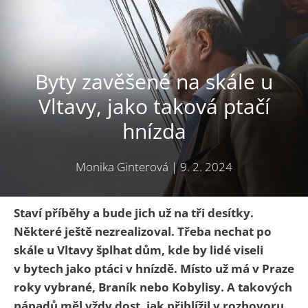
Byty zavěšené na skále u
Vltavy, jako taková ptačí
hnízda
Monika Ginterová
|
9. 2. 2024
Staví příběhy a bude jich už na tři desítky.
Některé ještě nezrealizoval. Třeba nechat po
skále u Vltavy šplhat dům, kde by lidé viseli
v bytech jako ptáci v hnízdě. Místo už má v Praze
roky vybrané, Braník nebo Kobylisy. A takových
nápadů měl vždy dost, jak přiblížil v rozhovoru