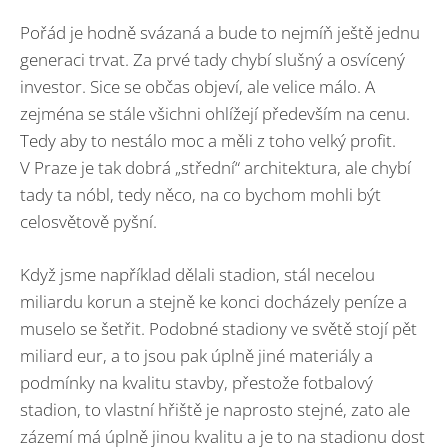
Pořád je hodně svázaná a bude to nejmíň ještě jednu
generaci trvat. Za prvé tady chybí slušný a osvícený
investor. Sice se občas objeví, ale velice málo. A
zejména se stále všichni ohlížejí především na cenu.
Tedy aby to nestálo moc a měli z toho velký profit.
V Praze je tak dobrá „střední“ architektura, ale chybí
tady ta nóbl, tedy něco, na co bychom mohli být
celosvětově pyšní.
Když jsme například dělali stadion, stál necelou
miliardu korun a stejně ke konci docházely peníze a
muselo se šetřit. Podobné stadiony ve světě stojí pět
miliard eur, a to jsou pak úplně jiné materiály a
podmínky na kvalitu stavby, přestože fotbalový
stadion, to vlastní hřiště je naprosto stejné, zato ale
zázemí má úplně jinou kvalitu a je to na stadionu dost