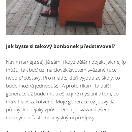
Jak byste si takový bonbonek představoval?
Nevím (směje se). Já sám, i když dělám objekt jak nejlíp
můžu, tak buď už má člověk životem svázané ruce,
nebo představy. Pro mladé, kteří vyjdou ze školy, to
bude možná jednodušší. A proto říkám, ta další
generace už bude mít trošku jiné myšlení v tom, co
má v hlavě zakotvené. Moje generace už je zvyklá
přemýšlet nějaký způsobem a je svázaná všemi
možnými a často nesmyslnými předpisy.