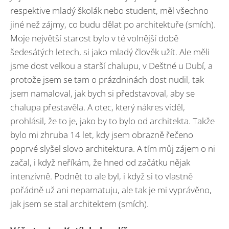
respektive mladý školák nebo student, měl všechno
jiné než zájmy, co budu dělat po architektuře (smích).
Moje největší starost bylo v té volnější době
šedesátých letech, si jako mladý člověk užít. Ale měli
jsme dost velkou a starší chalupu, v Deštné u Dubí, a
protože jsem se tam o prázdninách dost nudil, tak
jsem namaloval, jak bych si představoval, aby se
chalupa přestavěla. A otec, který nákres viděl,
prohlásil, že to je, jako by to bylo od architekta. Takže
bylo mi zhruba 14 let, kdy jsem obrazně řečeno
poprvé slyšel slovo architektura. A tím můj zájem o ni
začal, i když neříkám, že hned od začátku nějak
intenzivně. Podnět to ale byl, i když si to vlastně
pořádně už ani nepamatuju, ale tak je mi vyprávěno,
jak jsem se stal architektem (smích).