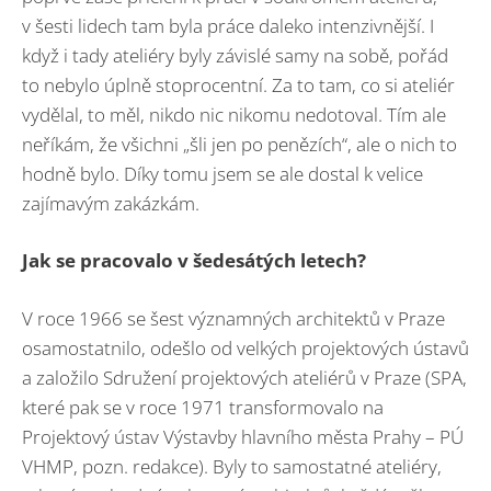
v šesti lidech tam byla práce daleko intenzivnější. I
když i tady ateliéry byly závislé samy na sobě, pořád
to nebylo úplně stoprocentní. Za to tam, co si ateliér
vydělal, to měl, nikdo nic nikomu nedotoval. Tím ale
neříkám, že všichni „šli jen po penězích“, ale o nich to
hodně bylo. Díky tomu jsem se ale dostal k velice
zajímavým zakázkám.
Jak se pracovalo v šedesátých letech?
V roce 1966 se šest významných architektů v Praze
osamostatnilo, odešlo od velkých projektových ústavů
a založilo Sdružení projektových ateliérů v Praze (SPA,
které pak se v roce 1971 transformovalo na
Projektový ústav Výstavby hlavního města Prahy – PÚ
VHMP, pozn. redakce). Byly to samostatné ateliéry,