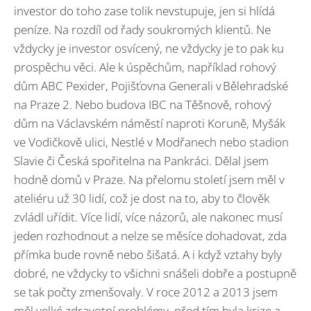
investor do toho zase tolik nevstupuje, jen si hlídá
peníze. Na rozdíl od řady soukromých klientů. Ne
vždycky je investor osvícený, ne vždycky je to pak ku
prospěchu věci. Ale k úspěchům, například rohový
dům ABC Pexider, Pojišťovna Generali v Bělehradské
na Praze 2. Nebo budova IBC na Těšnově, rohový
dům na Václavském náměstí naproti Koruně, Myšák
ve Vodičkově ulici, Nestlé v Modřanech nebo stadion
Slavie či Česká spořitelna na Pankráci. Dělal jsem
hodně domů v Praze. Na přelomu století jsem měl v
ateliéru už 30 lidí, což je dost na to, aby to člověk
zvládl uřídit. Více lidí, více názorů, ale nakonec musí
jeden rozhodnout a nelze se měsíce dohadovat, zda
přímka bude rovně nebo šišatá. A i když vztahy byly
dobré, ne vždycky to všichni snášeli dobře a postupně
se tak počty zmenšovaly. V roce 2012 a 2013 jsem
měl velké zdravotní problémy, před tím byla krize a