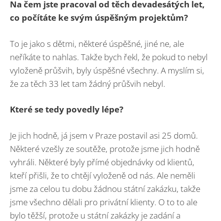
Na čem jste pracoval od těch devadesátých let,
co počítáte ke svým úspěšným projektům?
To je jako s dětmi, některé úspěšné, jiné ne, ale
neříkáte to nahlas. Takže bych řekl, že pokud to nebyl
vyloženě průšvih, byly úspěšné všechny. A myslím si,
že za těch 33 let tam žádný průšvih nebyl.
Které se tedy povedly lépe?
Je jich hodně, já jsem v Praze postavil asi 25 domů.
Některé vzešly ze soutěže, protože jsme jich hodně
vyhráli. Některé byly přímé objednávky od klientů,
kteří přišli, že to chtějí vyloženě od nás. Ale neměli
jsme za celou tu dobu žádnou státní zakázku, takže
jsme všechno dělali pro privátní klienty. O to to ale
bylo těžší, protože u státní zakázky je zadání a