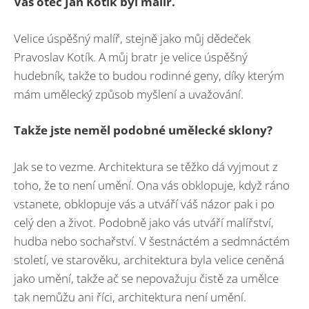
Váš otec Jan Kotík byl malíř.
Velice úspěšný malíř, stejně jako můj dědeček
Pravoslav Kotík. A můj bratr je velice úspěšný
hudebník, takže to budou rodinné geny, díky kterým
mám umělecký způsob myšlení a uvažování.
Takže jste neměl podobné umělecké sklony?
Jak se to vezme. Architektura se těžko dá vyjmout z
toho, že to není umění. Ona vás obklopuje, když ráno
vstanete, obklopuje vás a utváří váš názor pak i po
celý den a život. Podobně jako vás utváří malířství,
hudba nebo sochařství. V šestnáctém a sedmnáctém
století, ve starověku, architektura byla velice ceněná
jako umění, takže ač se nepovažuju čistě za umělce
tak nemůžu ani říci, architektura není umění.