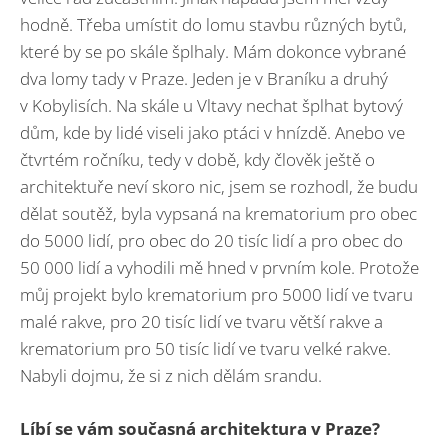
hodně. Třeba umístit do lomu stavbu různých bytů,
které by se po skále šplhaly. Mám dokonce vybrané
dva lomy tady v Praze. Jeden je v Braníku a druhý
v Kobylisích. Na skále u Vltavy nechat šplhat bytový
dům, kde by lidé viseli jako ptáci v hnízdě. Anebo ve
čtvrtém ročníku, tedy v době, kdy člověk ještě o
architektuře neví skoro nic, jsem se rozhodl, že budu
dělat soutěž, byla vypsaná na krematorium pro obec
do 5000 lidí, pro obec do 20 tisíc lidí a pro obec do
50 000 lidí a vyhodili mě hned v prvním kole. Protože
můj projekt bylo krematorium pro 5000 lidí ve tvaru
malé rakve, pro 20 tisíc lidí ve tvaru větší rakve a
krematorium pro 50 tisíc lidí ve tvaru velké rakve.
Nabyli dojmu, že si z nich dělám srandu.
Líbí se vám současná architektura v Praze?