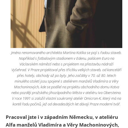
Jméno renomovaného architekta Martina Kotíka se pojí s řadou staveb.
Například s fotbalovým stadionem v Edenu, palácem Euro na
Václavském náměstí nebo s projektem na přestavbu nádraží
Vyšehrad. V Praze projektoval přes třicítku velkých staveb, od kanceláří
přes hotely, obchody až po byty. Jeho začátky v 70. až 80. letech
minulého století jsou spojené s ateliérem manželů Vladimíra a Věry
Machoninových, kde se podílel na projektu obchodního domu Kotva
nebo později pražského Jihozápadního Města v ateliéru Iva Obersteina.
V roce 1991 si založil vlastní soukromý ateliér Omicron-K, který má na
kontě řadu počinů, jež od devadesátých let dávají Praze moderní tvář.
Pracoval jste i v západním Německu,
v ateliéru
Alfa manželů Vladimíra a Věry Machoninových,