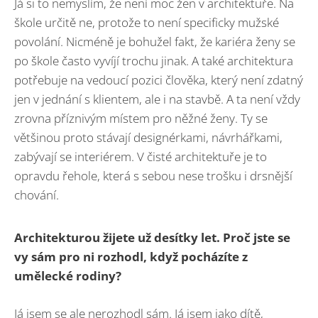
Já si to nemyslím, že není moc žen v architektuře. Na
škole určitě ne, protože to není specificky mužské
povolání. Nicméně je bohužel fakt, že kariéra ženy se
po škole často vyvíjí trochu jinak. A také architektura
potřebuje na vedoucí pozici člověka, který není zdatný
jen v jednání s klientem, ale i na stavbě. A ta není vždy
zrovna příznivým místem pro něžné ženy. Ty se
většinou proto stávají designérkami, návrhářkami,
zabývají se interiérem. V čisté architektuře je to
opravdu řehole, která s sebou nese trošku i drsnější
chování.
Architekturou žijete už desítky let. Proč jste se
vy sám pro ni rozhodl, když pocházíte z
umělecké rodiny?
Já jsem se ale nerozhodl sám. Já jsem jako dítě,