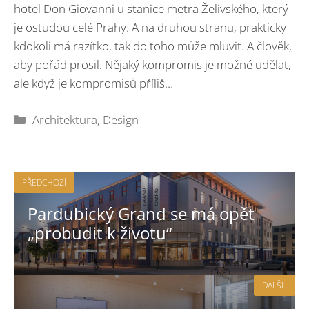
hotel Don Giovanni u stanice metra Želivského, který
je ostudou celé Prahy. A na druhou stranu, prakticky
kdokoli má razítko, tak do toho může mluvit. A člověk,
aby pořád prosil. Nějaký kompromis je možné udělat,
ale když je kompromisů příliš…
Rubriky
Architektura
,
Design
PŘEDCHOZÍ
Pardubický Grand se má opět
„probudit k životu“
DALŠÍ