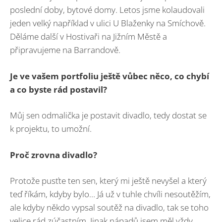
poslední doby, bytové domy. Letos jsme kolaudovali
jeden velký například v ulici U Blaženky na Smíchově.
Děláme další v Hostivaři na Jižním Městě a
připravujeme na Barrandově.
Je ve vašem portfoliu ještě vůbec
něco, co chybí
a co byste rád postavil?
Můj sen odmalička je postavit divadlo, tedy dostat se
k projektu, to umožní.
Proč zrovna divadlo?
Protože pusťte ten sen, který mi ještě nevyšel a který
teď říkám, kdyby bylo… Já už v tuhle chvíli nesoutěžím,
ale kdyby někdo vypsal soutěž na divadlo, tak se toho
velice rád zúčastním. Jinak nápadů jsem měl vždy