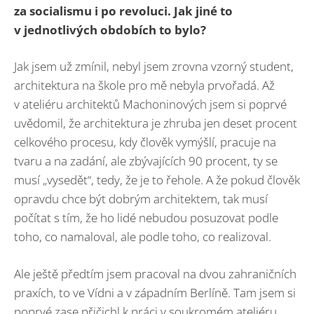
za socialismu i po revoluci. Jak jiné to
v jednotlivých obdobích to bylo?
Jak jsem už zmínil, nebyl jsem zrovna vzorný student,
architektura na škole pro mě nebyla prvořadá. Až
v ateliéru architektů Machoninových jsem si poprvé
uvědomil, že architektura je zhruba jen deset procent
celkového procesu, kdy člověk vymýšlí, pracuje na
tvaru a na zadání, ale zbývajících 90 procent, ty se
musí „vysedět“, tedy, že je to řehole. A že pokud člověk
opravdu chce být dobrým architektem, tak musí
počítat s tím, že ho lidé nebudou posuzovat podle
toho, co namaloval, ale podle toho, co realizoval.
Ale ještě předtím jsem pracoval na dvou zahraničních
praxích, to ve Vídni a v západním Berlíně. Tam jsem si
poprvé zase přičichl k práci v soukromém ateliéru,