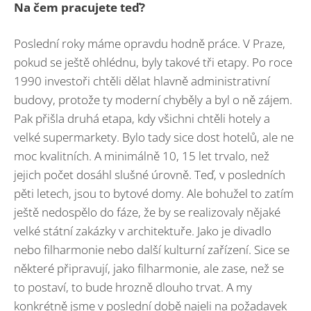
Na čem pracujete teď?
Poslední roky máme opravdu hodně práce. V Praze,
pokud se ještě ohlédnu, byly takové tři etapy. Po roce
1990 investoři chtěli dělat hlavně administrativní
budovy, protože ty moderní chyběly a byl o ně zájem.
Pak přišla druhá etapa, kdy všichni chtěli hotely a
velké supermarkety. Bylo tady sice dost hotelů, ale ne
moc kvalitních. A minimálně 10, 15 let trvalo, než
jejich počet dosáhl slušné úrovně. Teď, v posledních
pěti letech, jsou to bytové domy. Ale bohužel to zatím
ještě nedospělo do fáze, že by se realizovaly nějaké
velké státní zakázky v architektuře. Jako je divadlo
nebo filharmonie nebo další kulturní zařízení. Sice se
některé připravují, jako filharmonie, ale zase, než se
to postaví, to bude hrozně dlouho trvat. A my
konkrétně jsme v poslední době najeli na požadavek