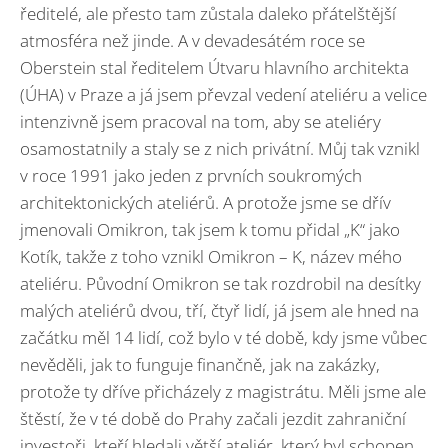
ředitelé, ale přesto tam zůstala daleko přátelštější
atmosféra než jinde. A v devadesátém roce se
Oberstein stal ředitelem Útvaru hlavního architekta
(ÚHA) v Praze a já jsem převzal vedení ateliéru a velice
intenzivně jsem pracoval na tom, aby se ateliéry
osamostatnily a staly se z nich privátní. Můj tak vznikl
v roce 1991 jako jeden z prvních soukromých
architektonických ateliérů. A protože jsme se dřív
jmenovali Omikron, tak jsem k tomu přidal „K“ jako
Kotík, takže z toho vznikl Omikron – K, název mého
ateliéru. Původní Omikron se tak rozdrobil na desítky
malých ateliérů dvou, tří, čtyř lidí, já jsem ale hned na
začátku měl 14 lidí, což bylo v té době, kdy jsme vůbec
nevěděli, jak to funguje finančně, jak na zakázky,
protože ty dříve přicházely z magistrátu. Měli jsme ale
štěstí, že v té době do Prahy začali jezdit zahraniční
investoři, kteří hledali větší ateliér, který byl schopen