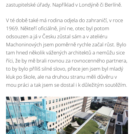
zastupitelské úřady. Například v Londýně či Berlíně.
V té době také má rodina odjela do zahraničí, v roce
1969. Někteří oficiálně, jiní ne, otec byl potom
odsouzen a já v Česku zůstal sám a v ateliéru
Machoninových jsem poměrně rychle začal růst. Bylo
tam hned několik vážených architektů a nemůžu sice
říci, že by mě brali rovnou za rovnocenného partnera,
to by bylo příliš silné slovo, přece jen jsem byl mladý
kluk po škole, ale na druhou stranu měli důvěru v
mou práci a tak jsem se dostal i k důležitým soutěžím.