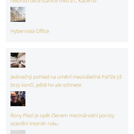
rekonstrukce stanice metra C Kačerov
Hybernská Office
Jedinečný pohled na umění meziválečné Paříže již
brzy končí, ještě ho ale stihnete
Rony Plesl je opět členem mezinárodní poroty
ocenění Interiér roku