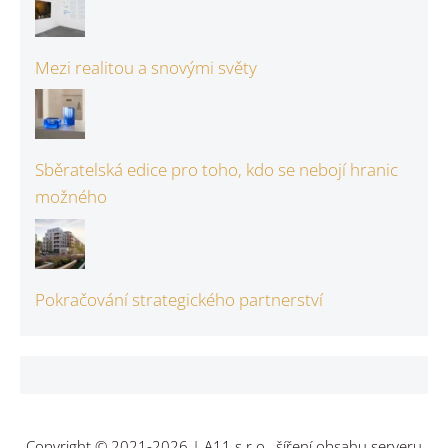
Mezi realitou a snovými světy
Sběratelská edice pro toho, kdo se nebojí hranic
možného
Pokračování strategického partnerství
Copyright © 2021-2026 | A11 s.r.o., šíření obsahu serveru