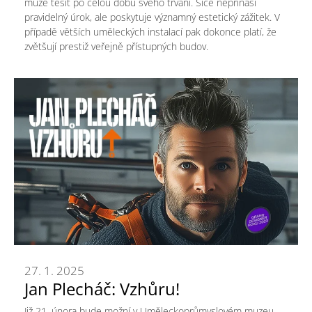
může těšit po celou dobu svého trvání. Sice nepřináší
pravidelný úrok, ale poskytuje významný estetický zážitek. V
případě větších uměleckých instalací pak dokonce platí, že
zvětšují prestiž veřejně přístupných budov.
27. 1. 2025
Jan Plecháč: Vzhůru!
Již 21. února bude možní v Uměleckoprůmyslovém muzeu