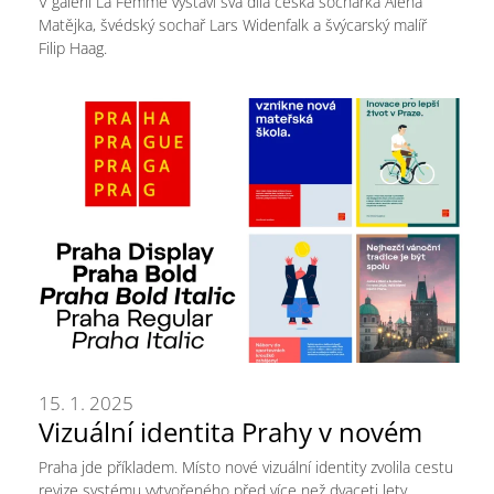
V galerii La Femme vystaví svá díla česká sochařka Alena
Matějka, švédský sochař Lars Widenfalk a švýcarský malíř
Filip Haag.
15. 1. 2025
Vizuální identita Prahy v novém
Praha jde příkladem. Místo nové vizuální identity zvolila cestu
revize systému vytvořeného před více než dvaceti lety.