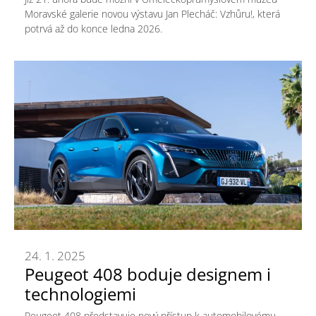
Moravské galerie novou výstavu Jan Plecháč: Vzhůru!, která
potrvá až do konce ledna 2026.
24. 1. 2025
Peugeot 408 boduje designem i
technologiemi
Peugeot 408 představuje nový přístup k automobilovému