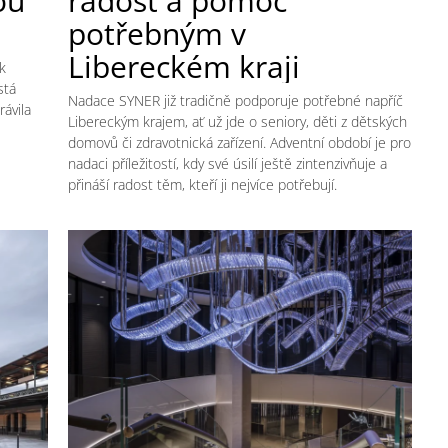
ou
radost a pomoc
potřebným v
Libereckém kraji
 k
stá
Nadace SYNER již tradičně podporuje potřebné napříč
ávila
Libereckým krajem, ať už jde o seniory, děti z dětských
domovů či zdravotnická zařízení. Adventní období je pro
nadaci příležitostí, kdy své úsilí ještě zintenzivňuje a
přináší radost těm, kteří ji nejvíce potřebují.