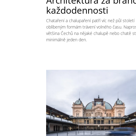
Architektura za bran
každodennosti
Chataření a chalupaření patří víc než půl století
oblíbeným formám trávení volného času. Napro
většina Čechů na nějaké chalupě nebo chatě str
minimálně jeden den.