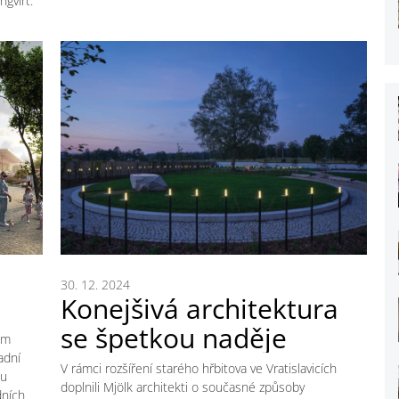
ngvirt.
30. 12. 2024
Konejšivá architektura
se špetkou naděje
em
adní
V rámci rozšíření starého hřbitova ve Vratislavicích
ou
doplnili Mjölk architekti o současné způsoby
dních