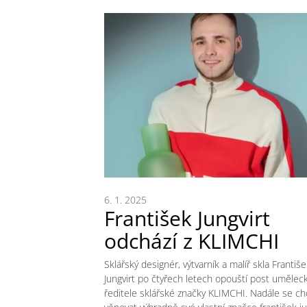
6. 1. 2025
František Jungvirt
odchází z KLIMCHI
Sklářský designér, výtvarník a malíř skla Františ
Jungvirt po čtyřech letech opouští post uměle
ředitele sklářské značky KLIMCHI. Nadále se c