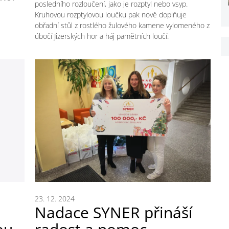
posledního rozloučení, jako je rozptyl nebo vsyp.
Kruhovou rozptylovou loučku pak nově doplňuje
obřadní stůl z rostlého žulového kamene vylomeného z
úbočí Jizerských hor a háj pamětních loučí.
23. 12. 2024
Nadace SYNER přináší