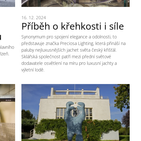
16. 12. 2024
Příběh o křehkosti i síle
u
Synonymum pro spojení elegance a odolnosti, to
představuje značka Preciosa Lighting, která přináší na
lavního
paluby nejluxusnějších jachet světa český křišťál.
lzeň.
Sklářská společnost patří mezi přední světové
dodavatele osvětlení na míru pro luxusní jachty a
výletní lodě.