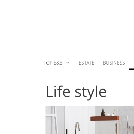
Přeskočit
na
obsah
TOP E&B
ESTATE
BUSINESS
Life style