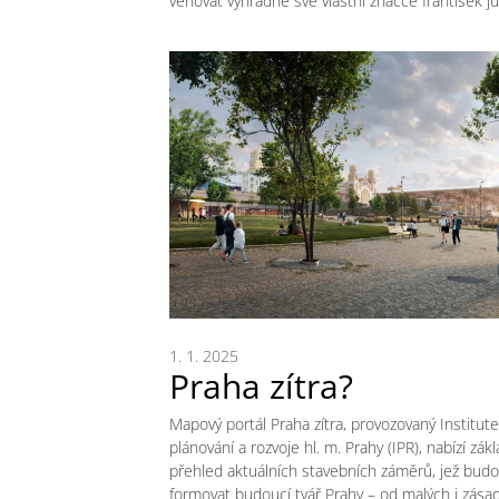
věnovat výhradně své vlastní značce františek ju
1. 1. 2025
Praha zítra?
Mapový portál Praha zítra, provozovaný Institut
plánování a rozvoje hl. m. Prahy (IPR), nabízí zákl
přehled aktuálních stavebních záměrů, jež bud
formovat budoucí tvář Prahy – od malých i zása