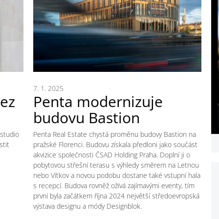
7. 1. 2025
bez
Penta modernizuje
budovu Bastion
 studio
Penta Real Estate chystá proměnu budovy Bastion na
stit
pražské Florenci. Budovu získala předloni jako součást
akvizice společnosti ČSAD Holding Praha. Doplní ji o
pobytovou střešní terasu s výhledy směrem na Letnou
nebo Vítkov a novou podobu dostane také vstupní hala
s recepcí. Budova rovněž ožívá zajímavými eventy, tím
první byla začátkem října 2024 největší středoevropská
výstava designu a módy Designblok.