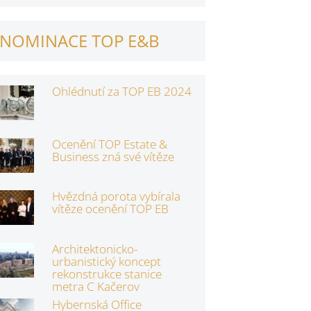
NOMINACE TOP E&B
Ohlédnutí za TOP EB 2024
Ocenění TOP Estate &
Business zná své vítěze
Hvězdná porota vybírala
vítěze ocenění TOP EB
Architektonicko-
urbanistický koncept
rekonstrukce stanice
metra C Kačerov
Hybernská Office