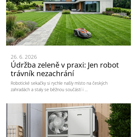
26. 6. 2026
Údržba zeleně v praxi: Jen robot
trávník nezachrání
Robotické sekačky si rychle našly místo na českých
zahradách a staly se běžnou součástí i …