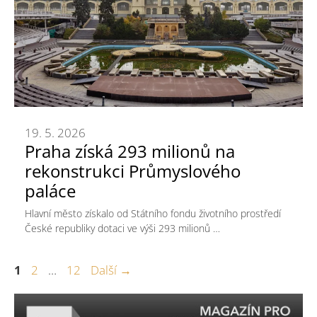
19. 5. 2026
Praha získá 293 milionů na
rekonstrukci Průmyslového
paláce
Hlavní město získalo od Státního fondu životního prostředí
České republiky dotaci ve výši 293 milionů …
Stránka
Stránka
Stránka
1
2
…
12
Další
→