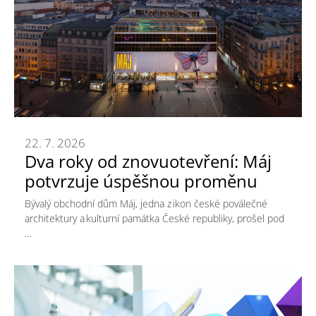
22. 7. 2026
Dva roky od znovuotevření: Máj
potvrzuje úspěšnou proměnu
Bývalý obchodní dům Máj, jedna z ikon české poválečné
architektury a kulturní památka České republiky, prošel pod
…