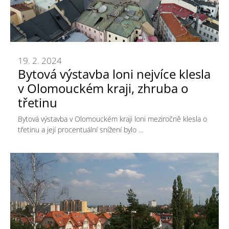
19. 2. 2024
Bytová výstavba loni nejvíce klesla
v Olomouckém kraji, zhruba o
třetinu
Bytová výstavba v Olomouckém kraji loni meziročně klesla o
třetinu a její procentuální snížení bylo …