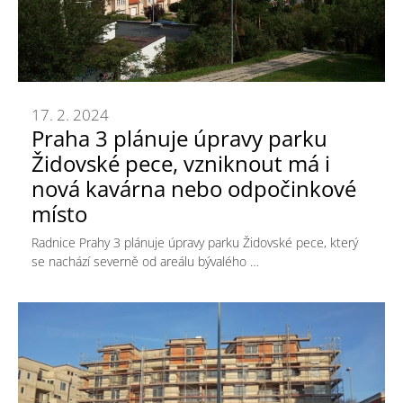
17. 2. 2024
Praha 3 plánuje úpravy parku
Židovské pece, vzniknout má i
nová kavárna nebo odpočinkové
místo
Radnice Prahy 3 plánuje úpravy parku Židovské pece, který
se nachází severně od areálu bývalého …