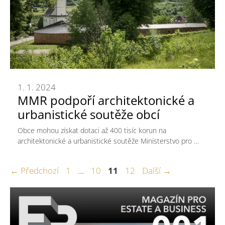
1. 1. 2024
MMR podpoří architektonické a
urbanistické soutěže obcí
Obce mohou získat dotaci až 400 tisíc korun na
architektonické a urbanistické soutěže Ministerstvo pro …
Stránka
Stránka
Stránka
Stránka
←
Předchozí
1
…
10
11
12
Další
→