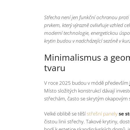
Střecha není jen funkční ochranou proti
prvkem, který výrazně ovlivňuje vzhled c
moderní technologie, energetickou úsporn
krytin budou v nadcházející sezóně v kur
Minimalismus a geom
tvaru
V roce 2025 budou v módě především
Místo složitých konstrukcí dávají inve
střechám, často se skrytým okapovým
Velké oblibě se těší
střešní panely
se s
čistou linii střechy. Takové krytiny, d
hodí k estetice skandinávských domů, i