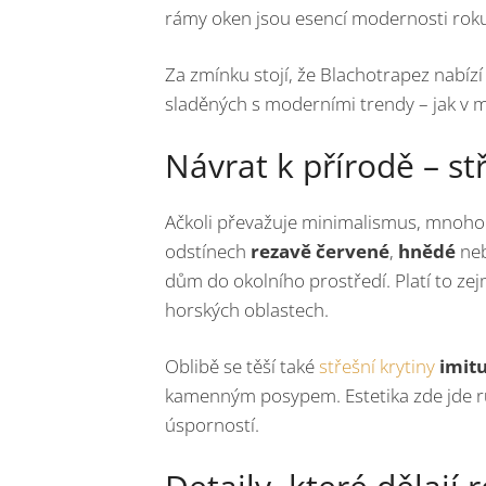
rámy oken jsou esencí modernosti rok
Za zmínku stojí, že Blachotrapez nabízí
sladěných s moderními trendy – jak v 
Návrat k přírodě – s
Ačkoli převažuje minimalismus, mnoho 
odstínech
rezavě červené
,
hnědé
ne
dům do okolního prostředí. Platí to ze
horských oblastech.
Oblibě se těší také
střešní krytiny
imitu
kamenným posypem. Estetika zde jde ru
úsporností.