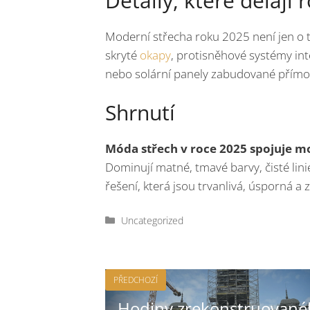
Detaily, které dělají r
Moderní střecha roku 2025 není jen o tv
skryté
okapy
, protisněhové systémy in
nebo solární panely zabudované přímo d
Shrnutí
Móda střech v roce 2025 spojuje m
Dominují matné, tmavé barvy, čisté linie
řešení, která jsou trvanlivá, úsporná a 
Rubriky
Uncategorized
PŘEDCHOZÍ
Hodiny zrekonstruované