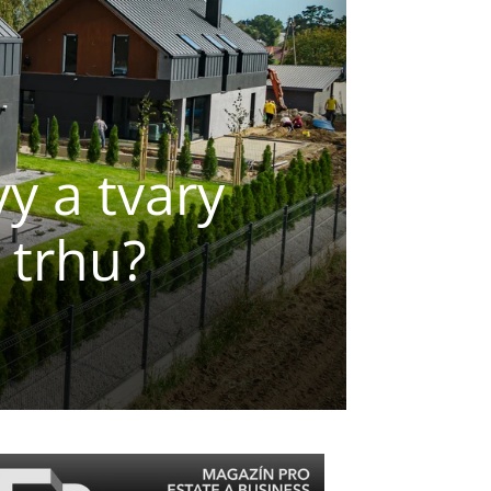
y a tvary
 trhu?