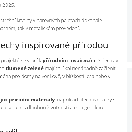
u 2025.
 střešní krytiny v barevných paletách dokonale
matném, tak v metalickém provedení.
třechy inspirované přírodou
projektů se vrací k
přírodním inspiracím
. Střechy v
bo
tlumené zelené
mají za úkol nenápadně začlenit
jména pro domy na venkově, v blízkosti lesa nebo v
jící přírodní materiály
, například plechové tašky s
ku v ruce s dlouhou životností a energetickou