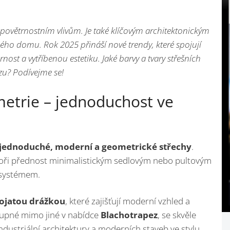
 povětrnostním vlivům. Je také klíčovým architektonickým
elého domu. Rok 2025 přináší nové trendy, které spojují
ost a vytříbenou estetiku. Jaké barvy a tvary střešních
zu? Podívejme se!
etrie – jednoduchost ve
jednoduché, moderní a geometrické střechy
.
stoři přednost minimalistickým sedlovým nebo pultovým
 systémem.
tojatou drážkou
, které zajišťují moderní vzhled a
ostupné mimo jiné v nabídce
Blachotrapez
, se skvěle
ndustriální architektury a moderních staveb ve stylu