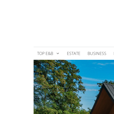
Přeskočit
na
obsah
TOP E&B
ESTATE
BUSINESS