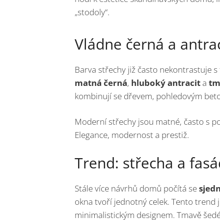
„stodoly“.
Vládne černá a antra
Barva střechy již často nekontrastuje s
matná černá
,
hluboký antracit
a
tm
kombinují se dřevem, pohledovým beton
Moderní střechy jsou matné, často s p
Elegance, modernost a prestiž.
Trend: střecha a fas
Stále více návrhů domů počítá se
sjed
okna tvoří jednotný celek. Tento trend
minimalistickým designem. Tmavě šedé 