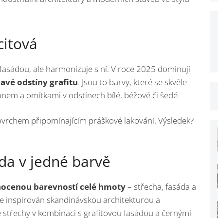
citová
 fasádou, ale harmonizuje s ní. V roce 2025 dominují
avé odstíny grafitu
. Jsou to barvy, které se skvěle
em a omítkami v odstínech bílé, béžové či šedé.
ovrchem připomínajícím práškové lakování. Výsledek?
áda v jedné barvě
nocenou barevností celé hmoty
– střecha, fasáda a
 je inspirován skandinávskou architekturou a
střechy v kombinaci s grafitovou fasádou a černými