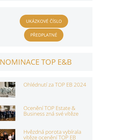
UKÁZKOVÉ ČÍSLO
PŘEDPLATNÉ
NOMINACE TOP E&B
Ohlédnutí za TOP EB 2024
Ocenění TOP Estate &
Business zná své vítěze
Hvězdná porota vybírala
vítěze ocenění TOP EB