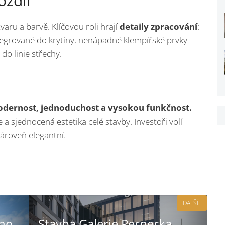
ozdíl
aru a barvě. Klíčovou roli hrají
detaily zpracování
:
tegrované do krytiny, nenápadné klempířské prvky
o linie střechy.
odernost, jednoduchost a vysokou funkčnost.
 a sjednocená estetika celé stavby. Investoři volí
zároveň elegantní.
DALŠÍ
ho
Stavba Galerie Pernerka