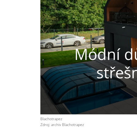
Módní dů
střeš
Blachotrapez
Zdroj: archiv Blachotrapez