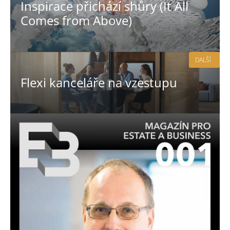
Inspirace přichází shůry (It All
Comes from Above)
DALŠÍ
Flexi kanceláře na vzestupu