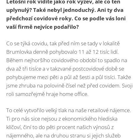
Letošní rok vidíte jako rok výzev, ale co ten
uplynulý? Také nebyl jednoduchý. Ani ty dva
předchozí covidové roky. Co se podle vás loni
vaší firmě nejvíce podařilo?
Co se týká covidu, tak před ním se tady v lokalitě
Brumlovka denně pohybovalo 11 až 12 tisíc lidí.
Během nejhoršího covidového období to spadlo na
dva až tři tisíce a v takzvané postcovidové době se
pohybujeme mezi pěti a půl až šesti a půl tisíci. Takže
jsme zhruba na polovině čísel než před covidem. Svoji
roli samozřejmě hraje home office.
To celé vytvořilo velký tlak na naše retailové nájemce.
Ti pro nás sice nejsou z ekonomického hlediska
klíčoví, činí to do pěti procent našich výnosů z
nájemného, ale na druhou stranu si jejich služeb