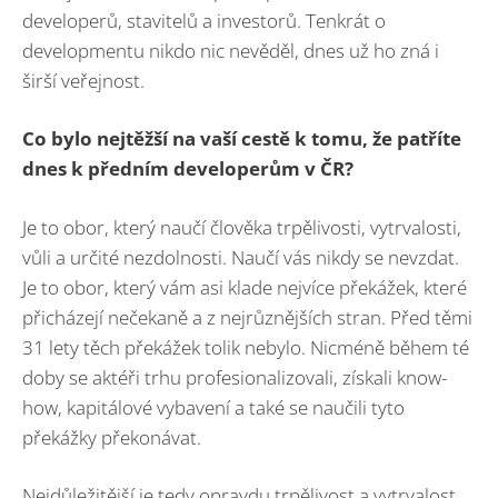
developerů, stavitelů a investorů. Tenkrát o
developmentu nikdo nic nevěděl, dnes už ho zná i
širší veřejnost.
Co bylo nejtěžší na vaší cestě k tomu, že patříte
dnes k předním developerům v ČR?
Je to obor, který naučí člověka trpělivosti, vytrvalosti,
vůli a určité nezdolnosti. Naučí vás nikdy se nevzdat.
Je to obor, který vám asi klade nejvíce překážek, které
přicházejí nečekaně a z nejrůznějších stran. Před těmi
31 lety těch překážek tolik nebylo. Nicméně během té
doby se aktéři trhu profesionalizovali, získali know-
how, kapitálové vybavení a také se naučili tyto
překážky překonávat.
Nejdůležitější je tedy opravdu trpělivost a vytrvalost.