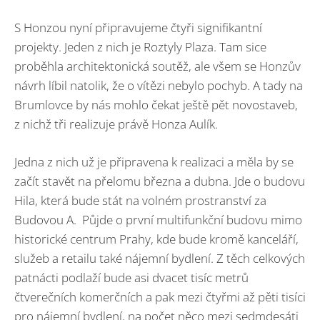
S Honzou nyní připravujeme čtyři signifikantní
projekty. Jeden z nich je Roztyly Plaza. Tam sice
proběhla architektonická soutěž, ale všem se Honzův
návrh líbil natolik, že o vítězi nebylo pochyb. A tady na
Brumlovce by nás mohlo čekat ještě pět novostaveb,
z nichž tři realizuje právě Honza Aulík.
Jedna z nich už je připravena k realizaci a měla by se
začít stavět na přelomu března a dubna. Jde o budovu
Hila, která bude stát na volném prostranství za
Budovou A. Půjde o první multifunkční budovu mimo
historické centrum Prahy, kde bude kromě kanceláří,
služeb a retailu také nájemní bydlení. Z těch celkových
patnácti podlaží bude asi dvacet tisíc metrů
čtverečních komerčních a pak mezi čtyřmi až pěti tisíci
pro nájemní bydlení, na počet něco mezi sedmdesáti