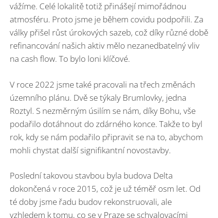
vážíme. Celé lokalitě totiž přinášejí mimořádnou
atmosféru. Proto jsme je během covidu podpořili. Za
války přišel růst úrokových sazeb, což díky různé době
refinancování našich aktiv mělo nezanedbatelný vliv
na cash flow. To bylo loni klíčové.
V roce 2022 jsme také pracovali na třech změnách
územního plánu. Dvě se týkaly Brumlovky, jedna
Roztyl. S nezměrným úsilím se nám, díky Bohu, vše
podařilo dotáhnout do zdárného konce. Takže to byl
rok, kdy se nám podařilo připravit se na to, abychom
mohli chystat další signifikantní novostavby.
Poslední takovou stavbou byla budova Delta
dokončená v roce 2015, což je už téměř osm let. Od
té doby jsme řadu budov rekonstruovali, ale
vzhledem k tomu, co se v Praze se schvalovacími