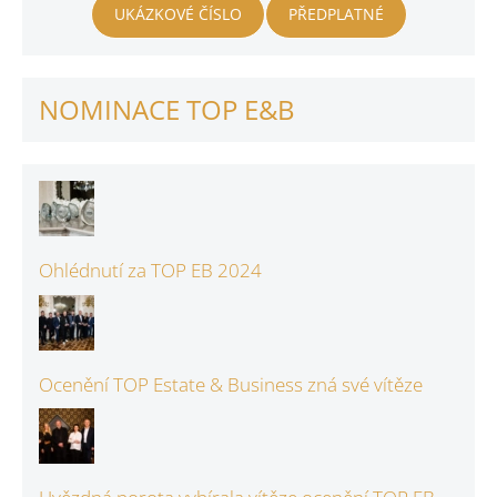
UKÁZKOVÉ ČÍSLO
PŘEDPLATNÉ
NOMINACE TOP E&B
Ohlédnutí za TOP EB 2024
Ocenění TOP Estate & Business zná své vítěze