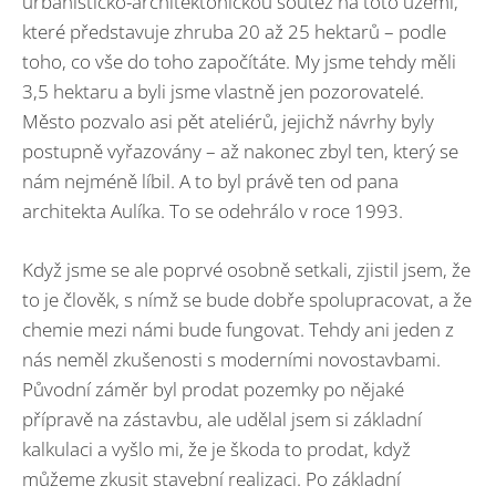
urbanisticko-architektonickou soutěž na toto území,
které představuje zhruba 20 až 25 hektarů – podle
toho, co vše do toho započítáte. My jsme tehdy měli
3,5 hektaru a byli jsme vlastně jen pozorovatelé.
Město pozvalo asi pět ateliérů, jejichž návrhy byly
postupně vyřazovány – až nakonec zbyl ten, který se
nám nejméně líbil. A to byl právě ten od pana
architekta Aulíka. To se odehrálo v roce 1993.
Když jsme se ale poprvé osobně setkali, zjistil jsem, že
to je člověk, s nímž se bude dobře spolupracovat, a že
chemie mezi námi bude fungovat. Tehdy ani jeden z
nás neměl zkušenosti s moderními novostavbami.
Původní záměr byl prodat pozemky po nějaké
přípravě na zástavbu, ale udělal jsem si základní
kalkulaci a vyšlo mi, že je škoda to prodat, když
můžeme zkusit stavební realizaci. Po základní