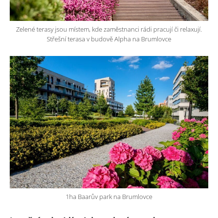
Zelené terasy jsou místem, kde zaměstnanci rádi pracují či relaxují.
Střešní terasa v budově Alpha na Brumlovce
1ha Baarův park na Brumlovce