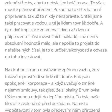
zelené střechy, aby to nebyla jen holá terasa. To však
musíte plánovat předem. Pokud na to střecha není
připravená, tak už to nikdy nenapravíte. Chtěli jsme
také pracovat s vodou, u té je lidem rovněž dobře. A
tyto dvě implikace znamenají dvou až dvou a
půlprocentní růst investičních nákladů, což není v
absolutní hodnotě málo, ale nepošle to projekt do
neřešitelných čísel. Je to o určité velkorysosti a odvaze
do toho investovat.
Na druhou stranu dostáváme zpětnou vazbu, že v
takovém prostředí se lidé cítí dobře. Pak jsou
spokojené i korporace – a když uvažují o změně
nájemní smlouvy, tak zjistí, že z lokality Brumlovka
těžko mohou odejít do lepšího místa. To byla naše
filozofie zvolená už před dekádami. Namísto
vypočítavosti v tom byla především nám přirozená