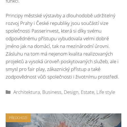
funkci.
Principy městské výstavby a dlouhodobě udržitelný
rozvoj Prahy i České republiky jsou součástí vize
společnosti Passerinvest, která si díky svému
odpovědnému přístupu vybudovala velmi dobré
jméno jak na domácí, tak na mezinárodní úrovni.
Zásluhu na tom má nejenom kvalita realizovaných
projektů a vysoká úroveň poskytovaných služeb, ale i
smysl pro fair play, zákaznický přístup a také
zodpovědnost vůči společnosti i životnímu prostředí.
Rubriky
Architektura
,
Business
,
Design
,
Estate
,
Life style
PŘEDCHOZÍ