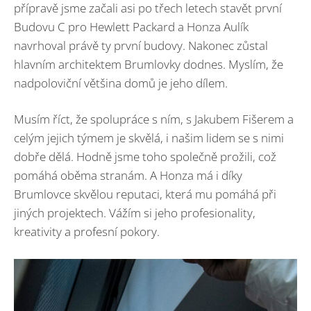
přípravě jsme začali asi po třech letech stavět první
Budovu C pro Hewlett Packard a Honza Aulík
navrhoval právě ty první budovy. Nakonec zůstal
hlavním architektem Brumlovky dodnes. Myslím, že
nadpoloviční většina domů je jeho dílem.
Musím říct, že spolupráce s ním, s Jakubem Fišerem a
celým jejich týmem je skvělá, i našim lidem se s nimi
dobře dělá. Hodně jsme toho společně prožili, což
pomáhá oběma stranám. A Honza má i díky
Brumlovce skvělou reputaci, která mu pomáhá při
jiných projektech. Vážím si jeho profesionality,
kreativity a profesní pokory.