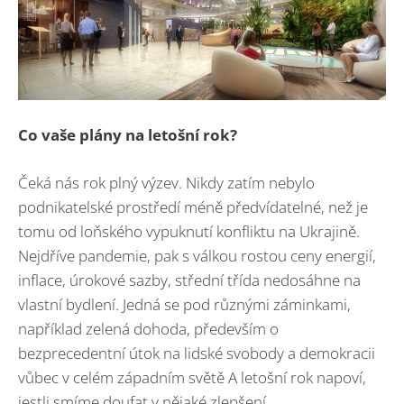
Co vaše plány na letošní rok?
Čeká nás rok plný výzev. Nikdy zatím nebylo
podnikatelské prostředí méně předvídatelné, než je
tomu od loňského vypuknutí konfliktu na Ukrajině.
Nejdříve pandemie, pak s válkou rostou ceny energií,
inflace, úrokové sazby, střední třída nedosáhne na
vlastní bydlení. Jedná se pod různými záminkami,
například zelená dohoda, především o
bezprecedentní útok na lidské svobody a demokracii
vůbec v celém západním světě A letošní rok napoví,
jestli smíme doufat v nějaké zlepšení.