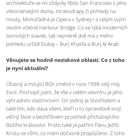
architektuře se mi vždycky líbilo San Francisko s jeho
viktoriánskými domy, mrakodrapy či pohledy na
mosty. Mimořádná je Opera v Sydney i s celým svým
okolím včetně Harbour Bridge. Co se týká moderních
ikonických staveb, tak nejméně dvě má z mého
pohledu určitě Dubaj – Burj Khalifa a Burj Al Arab.
Věnujete se hodně neziskové oblasti. Co z toho
je nyní aktuální?
Úžasný a milující Bůh změnil v roce 1998 celý můj
život. Pochopil jsem, že vše v celém vesmíru je jeho
výhradním vlastnictvím. On jediný je Stvořitelem a
také tím, kdo dává všem, kteří o to opravdově stojí,
věčný život v bezhříšném prostředí přicházejícího
Božího království. Proto také já patřím Pánu Ježíši
Kristu se vším, co mám dočasně propůjčeno. Z toho