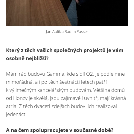
Jan Aulík a Radim Passer
Který z těch vašich společných projektů je vám
osobně nejbližší?
Mám rád budovu Gamma, kde sídlí O2. Je podle mne
mimořádná, a i po těch šestnácti letech patří
k výjimečným kancelářským budovám. Většina domů
od Honzy je skvělá, jsou zajímavé i uvnitř, mají krásná
atria. Z těch dvaceti zdejších budov jich realizoval
jedenáct.
A na čem spolupracujete v současné době?