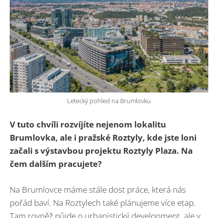
Letecký pohled na Brumlovku
V tuto chvíli rozvíjíte nejenom lokalitu
Brumlovka, ale i pražské Roztyly, kde jste loni
začali s výstavbou projektu Roztyly Plaza. Na
čem dalším pracujete?
Na Brumlovce máme stále dost práce, která nás
pořád baví. Na Roztylech také plánujeme více etap.
Tam rovněž půjde o urbanistický development, ale v