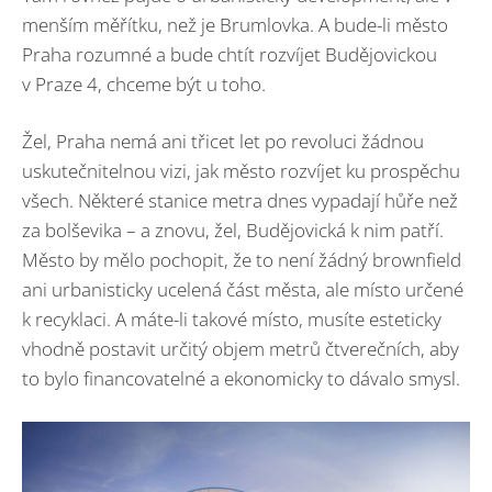
menším měřítku, než je Brumlovka. A bude-li město
Praha rozumné a bude chtít rozvíjet Budějovickou
v Praze 4, chceme být u toho.
Žel, Praha nemá ani třicet let po revoluci žádnou
uskutečnitelnou vizi, jak město rozvíjet ku prospěchu
všech. Některé stanice metra dnes vypadají hůře než
za bolševika – a znovu, žel, Budějovická k nim patří.
Město by mělo pochopit, že to není žádný brownfield
ani urbanisticky ucelená část města, ale místo určené
k recyklaci. A máte-li takové místo, musíte esteticky
vhodně postavit určitý objem metrů čtverečních, aby
to bylo financovatelné a ekonomicky to dávalo smysl.