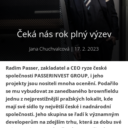
Čeká nás rok plný výzev
Jana Chuchvalcová
|
17. 2. 2023
Radim Passer, zakladatel a CEO ryze české
společnosti PASSERINVEST GROUP, i jeho
projekty jsou nositeli mnoha ocenění. Podařilo
se mu vybudovat ze zanedbaného brownfieldu
jednu z nejprestižnější pražských lokalit, kde
mají své sídlo ty největší české i nadnárodní
společnosti. Jeho skupina se řadí k významným
developerům na zdejším trhu, která za dobu své