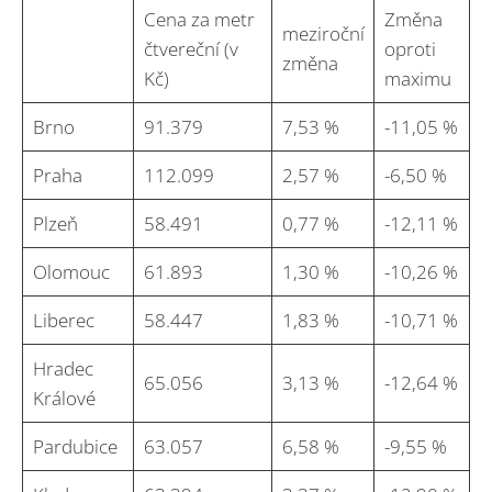
Cena za metr
Změna
meziroční
čtvereční (v
oproti
změna
Kč)
maximu
Brno
91.379
7,53 %
-11,05 %
Praha
112.099
2,57 %
-6,50 %
Plzeň
58.491
0,77 %
-12,11 %
Olomouc
61.893
1,30 %
-10,26 %
Liberec
58.447
1,83 %
-10,71 %
Hradec
65.056
3,13 %
-12,64 %
Králové
Pardubice
63.057
6,58 %
-9,55 %