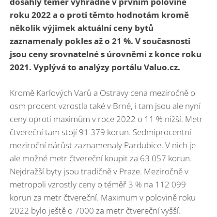
dosáhly téměř výhradně v prvním polovině
roku 2022 a o proti těmto hodnotám kromě
několik výjimek aktuální ceny bytů
zaznamenaly pokles až o 21 %. V současnosti
jsou ceny srovnatelné s úrovněmi z konce roku
2021. Vyplývá to analýzy portálu Valuo.cz.
Kromě Karlových Varů a Ostravy cena meziročně o
osm procent vzrostla také v Brně, i tam jsou ale nyní
ceny oproti maximům v roce 2022 o 11 % nižší. Metr
čtvereční tam stojí 91 379 korun. Sedmiprocentní
meziroční nárůst zaznamenaly Pardubice. V nich je
ale možné metr čtvereční koupit za 63 057 korun.
Nejdražší byty jsou tradičně v Praze. Meziročně v
metropoli vzrostly ceny o téměř 3 % na 112 099
korun za metr čtvereční. Maximum v polovině roku
2022 bylo ještě o 7000 za metr čtvereční vyšší.