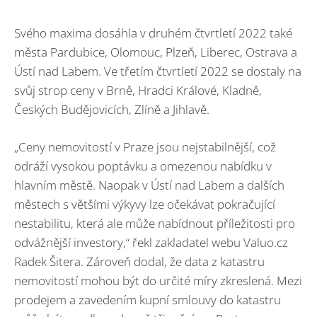
Svého maxima dosáhla v druhém čtvrtletí 2022 také
města Pardubice, Olomouc, Plzeň, Liberec, Ostrava a
Ústí nad Labem. Ve třetím čtvrtletí 2022 se dostaly na
svůj strop ceny v Brně, Hradci Králové, Kladně,
Českých Budějovicích, Zlíně a Jihlavě.
„Ceny nemovitostí v Praze jsou nejstabilnější, což
odráží vysokou poptávku a omezenou nabídku v
hlavním městě. Naopak v Ústí nad Labem a dalších
městech s většími výkyvy lze očekávat pokračující
nestabilitu, která ale může nabídnout příležitosti pro
odvážnější investory,“ řekl zakladatel webu Valuo.cz
Radek Šitera. Zároveň dodal, že data z katastru
nemovitostí mohou být do určité míry zkreslená. Mezi
prodejem a zavedením kupní smlouvy do katastru