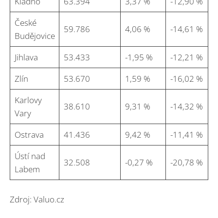
Kladno
63.394
3,37 %
-12,90 %
České
59.786
4,06 %
-14,61 %
Budějovice
Jihlava
53.433
-1,95 %
-12,21 %
Zlín
53.670
1,59 %
-16,02 %
Karlovy
38.610
9,31 %
-14,32 %
Vary
Ostrava
41.436
9,42 %
-11,41 %
Ústí nad
32.508
-0,27 %
-20,78 %
Labem
Zdroj: Valuo.cz