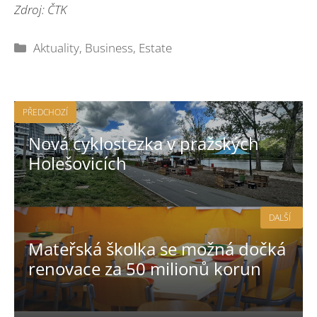
Zdroj: ČTK
Rubriky
Aktuality
,
Business
,
Estate
PŘEDCHOZÍ
Nová cyklostezka v pražských
Holešovicích
DALŠÍ
Mateřská školka se možná dočká
renovace za 50 milionů korun