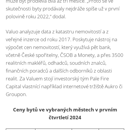
může být prodleva dva až tři měsíce. „Proto se ve
skutečnosti byty prodávaly nejdráže spíše už v první
polovině roku 2022,“ dodal.
Valuo analyzuje data z katastru nemovitostí a z
veřejné inzerce od roku 2017. Poskytuje nástroj na
výpočet cen nemovitostí, který využívá pět bank,
včetně České spořitelny, ČSOB a Monety, a přes 3500
realitních makléřů, odhadců, soudních znalců,
finančních poradců a dalších odborníků z oblasti
realit. Za Valuem stojí investorský tým Pale Fire
Capital vlastnící například internetové tržiště Aukro či
Groupon.
Ceny bytů ve vybraných městech v prvním
čtvrtletí 2024