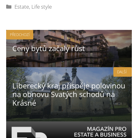
Rubriky
Estate
,
Life style
PŘEDCHOZÍ
Ceny bytů začaly růst
DALŠÍ
Liberecký kraj přispěje polovinou
na obnovu Svatých schodů na
Krásné