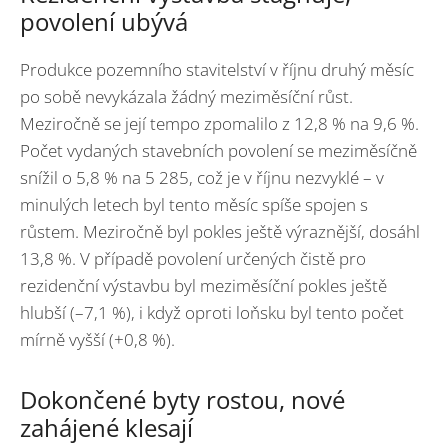
povolení ubývá
Produkce pozemního stavitelství v říjnu druhý měsíc
po sobě nevykázala žádný meziměsíční růst.
Meziročně se její tempo zpomalilo z 12,8 % na 9,6 %.
Počet vydaných stavebních povolení se meziměsíčně
snížil o 5,8 % na 5 285, což je v říjnu nezvyklé – v
minulých letech byl tento měsíc spíše spojen s
růstem. Meziročně byl pokles ještě výraznější, dosáhl
13,8 %. V případě povolení určených čistě pro
rezidenční výstavbu byl meziměsíční pokles ještě
hlubší (–7,1 %), i když oproti loňsku byl tento počet
mírně vyšší (+0,8 %).
Dokončené byty rostou, nové
zahájené klesají