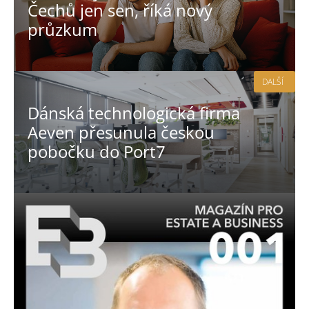
Čechů jen sen, říká nový
průzkum
DALŠÍ
Dánská technologická firma
Aeven přesunula českou
pobočku do Port7