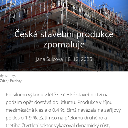
Česká stavební produkce
zpomaluje
Jana Šulcová
|
8. 12. 2025
V dalších měsících se stavebnictví může vrátit do zajetých kolejí slabší růstové
dynamiky.
Zdroj: Pixabay
Po silném výkonu v létě se české stavebnictví na
podzim opět dostává do útlumu. Produkce v říjnu
meziměsíčně klesla o 0,4 %, čímž navázala na zářijový
pokles o 1,9 %. Zatímco na přelomu druhého a
třetího čtvrtletí sektor vykazoval dynamický růst,