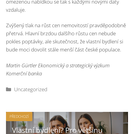
omezenou nabídkou se tak s každými novými daty
vzdaluje.
Zvýšený tlak na růst cen nemovitostí pravděpodobně
přetrvá. Hlavní brzdou dalšího růstu cen nebude
pokles poptávky, ale skutečnost, že vlastní bydlení si
bude moci dovolit stále menší část české populace.
Martin Gürtler Ekonomický a strategický výzkum
Komerční banka
Rubriky
Uncategorized
PŘEDCHOZÍ
Vlastní bydlení? Pro většinu