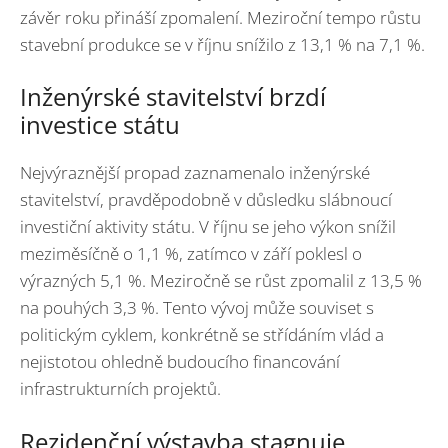
závěr roku přináší zpomalení. Meziroční tempo růstu
stavební produkce se v říjnu snížilo z 13,1 % na 7,1 %.
Inženýrské stavitelství brzdí
investice státu
Nejvýraznější propad zaznamenalo inženýrské
stavitelství, pravděpodobně v důsledku slábnoucí
investiční aktivity státu. V říjnu se jeho výkon snížil
meziměsíčně o 1,1 %, zatímco v září poklesl o
výrazných 5,1 %. Meziročně se růst zpomalil z 13,5 %
na pouhých 3,3 %. Tento vývoj může souviset s
politickým cyklem, konkrétně se střídáním vlád a
nejistotou ohledně budoucího financování
infrastrukturních projektů.
Rezidenční výstavba stagnuje,