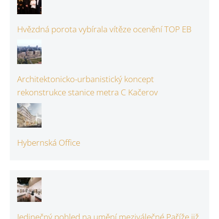
Hvězdná porota vybírala vítěze ocenění TOP EB
Architektonicko-urbanistický koncept
rekonstrukce stanice metra C Kačerov
Hybernská Office
Jedinečný pohled na umění meziválečné Paříže již