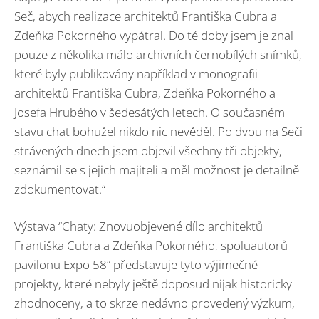
Seč, abych realizace architektů Františka Cubra a
Zdeňka Pokorného vypátral. Do té doby jsem je znal
pouze z několika málo archivních černobílých snímků,
které byly publikovány například v monografii
architektů Františka Cubra, Zdeňka Pokorného a
Josefa Hrubého v šedesátých letech. O současném
stavu chat bohužel nikdo nic nevěděl. Po dvou na Seči
strávených dnech jsem objevil všechny tři objekty,
seznámil se s jejich majiteli a měl možnost je detailně
zdokumentovat.“
Výstava “Chaty: Znovuobjevené dílo architektů
Františka Cubra a Zdeňka Pokorného, spoluautorů
pavilonu Expo 58” představuje tyto výjimečné
projekty, které nebyly ještě doposud nijak historicky
zhodnoceny, a to skrze nedávno provedený výzkum,