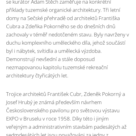
se kurátor Adam Štěch zaměřuje na konkrétní
příklady tuzemské organické architektury. Tři letní
domy na Sečské přehradě od architektů Františka
Cubra a Zdeňka Pokorného se do dnešních dnů
zachovaly v téměř nedotčeném stavu. Byly navrženy v
duchu komplexního uměleckého díla, jehož součástí
byl i nábytek, svítidla a umělecká výzdoba.
Demonstrují nevšední a stále doposud
nezmapovanou kapitolu tuzemské rekreační
architektury čtyřicátých let.
Trojice architektů František Cubr, Zdeněk Pokorný a
Josef Hrubý je známá především návrhem
Československého pavilonu pro světovou výstavu
EXPO v Bruselu v roce 1958. Díky této i jiným
veřejným a administrativním stavbám padesátých až
sedmdesátých let jsou považováni za jedny z