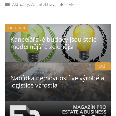
Rubriky
Aktuality
,
Architektura
,
Life style
PŘEDCHOZÍ
Kancelářské budovy jsou stále
modernější a zelenější
DALŠÍ
Nabídka nemovitostí ve výrobě a
logistice vzrostla