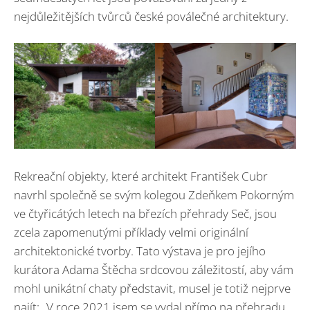
nejdůležitějších tvůrců české poválečné architektury.
Rekreační objekty, které architekt František Cubr
navrhl společně se svým kolegou Zdeňkem Pokorným
ve čtyřicátých letech na březích přehrady Seč, jsou
zcela zapomenutými příklady velmi originální
architektonické tvorby. Tato výstava je pro jejího
kurátora Adama Štěcha srdcovou záležitostí, aby vám
mohl unikátní chaty představit, musel je totiž nejprve
najít: „V roce 2021 jsem se vydal přímo na přehradu