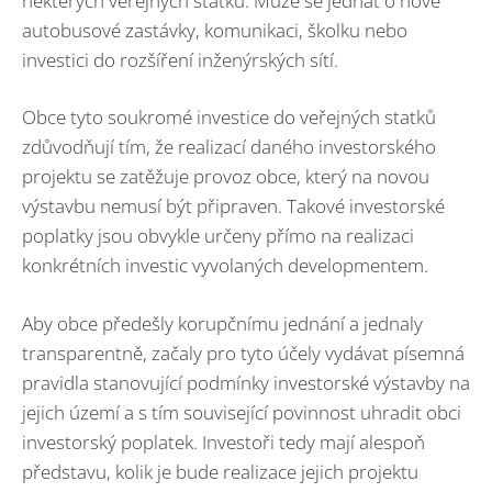
některých veřejných statků. Může se jednat o nové
autobusové zastávky, komunikaci, školku nebo
investici do rozšíření inženýrských sítí.
Obce tyto soukromé investice do veřejných statků
zdůvodňují tím, že realizací daného investorského
projektu se zatěžuje provoz obce, který na novou
výstavbu nemusí být připraven. Takové investorské
poplatky jsou obvykle určeny přímo na realizaci
konkrétních investic vyvolaných developmentem.
Aby obce předešly korupčnímu jednání a jednaly
transparentně, začaly pro tyto účely vydávat písemná
pravidla stanovující podmínky investorské výstavby na
jejich území a s tím související povinnost uhradit obci
investorský poplatek. Investoři tedy mají alespoň
představu, kolik je bude realizace jejich projektu