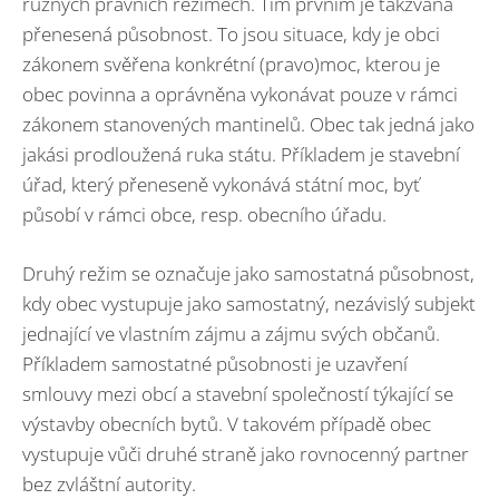
různých právních režimech. Tím prvním je takzvaná
přenesená působnost. To jsou situace, kdy je obci
zákonem svěřena konkrétní (pravo)moc, kterou je
obec povinna a oprávněna vykonávat pouze v rámci
zákonem stanovených mantinelů. Obec tak jedná jako
jakási prodloužená ruka státu. Příkladem je stavební
úřad, který přeneseně vykonává státní moc, byť
působí v rámci obce, resp. obecního úřadu.
Druhý režim se označuje jako samostatná působnost,
kdy obec vystupuje jako samostatný, nezávislý subjekt
jednající ve vlastním zájmu a zájmu svých občanů.
Příkladem samostatné působnosti je uzavření
smlouvy mezi obcí a stavební společností týkající se
výstavby obecních bytů. V takovém případě obec
vystupuje vůči druhé straně jako rovnocenný partner
bez zvláštní autority.