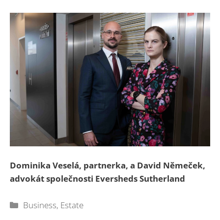
Dominika Veselá, partnerka, a David Němeček,
advokát společnosti Eversheds Sutherland
Rubriky
Business
,
Estate