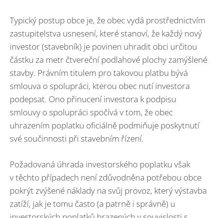
Typický postup obce je, že obec vydá prostřednictvím
zastupitelstva usnesení, které stanoví, že každý nový
investor (stavebník) je povinen uhradit obci určitou
částku za metr čtvereční podlahové plochy zamýšlené
stavby. Právním titulem pro takovou platbu bývá
smlouva o spolupráci, kterou obec nutí investora
podepsat. Ono přinucení investora k podpisu
smlouvy o spolupráci spočívá v tom, že obec
uhrazením poplatku oficiálně podmiňuje poskytnutí
své součinnosti při stavebním řízení.
Požadovaná úhrada investorského poplatku však
v těchto případech není zdůvodněna potřebou obce
pokrýt zvýšené náklady na svůj provoz, který výstavba
zatíží, jak je tomu často (a patrně i správně) u
investorských poplatků hrazených v souvislosti s