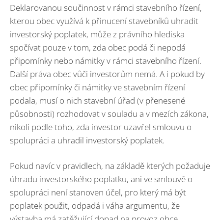
Deklarovanou součinnost v rámci stavebního řízení,
kterou obec využívá k přinucení stavebníků uhradit
investorský poplatek, může z právního hlediska
spočívat pouze v tom, zda obec podá či nepodá
připomínky nebo námitky v rámci stavebního řízení.
Další práva obec vůči investorům nemá. A i pokud by
obec připomínky či námitky ve stavebním řízení
podala, musí o nich stavební úřad (v přenesené
působnosti) rozhodovat v souladu a v mezích zákona,
nikoli podle toho, zda investor uzavřel smlouvu o
spolupráci a uhradil investorský poplatek.
Pokud navíc v pravidlech, na základě kterých požaduje
úhradu investorského poplatku, ani ve smlouvě o
spolupráci není stanoven účel, pro který má být
poplatek použit, odpadá i váha argumentu, že
výstavba má zatěžující dopad na provoz obce.