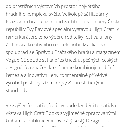
do prestižních výstavních prostor největšího
hradního komplexu světa. Velkolepý sál Jízdárny
Pražského hradu ožije pod záštitou první dámy České
republiky Evy Pavlové speciální výstavou High Craft. V
rámci kurátorského výběru ředitelky festivalu Jany
Zielinski a kreativního ředitele Jiřího Macka a ve
spolupráci se Správou Pražského hradu a magazínem
Vogue CS se zde setká přes třicet úspěšných českých
designérů a značek, které umně kombinují tradiční
řemesla a inovativní, environmentálně přívětivé
výrobní postupy s těmi nejvyššími estetickými
standardy.
Ve zvýšeném patře Jízdárny bude k vidění tematická
výstava High Craft Books s výjimečně zpracovanými
knihami a publikacemi. Dvacátý šestý Designblok