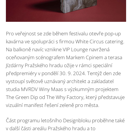
Pro veřejnost se zde během festivalu otevře pop-up
kavárna ve spolupráci s firmou White Circus catering.
Na balkoně navíc vznikne VIP Lounge navržená
oceňovaným scénografem Markem Cpinem a terasa
Jízdárny Pražského hradu ožije v rámci speciální
předpremiéry v pondělí 30. 9. 2024. Tentýž den zde
vystoupí světově uznávaný architekt a zakladatel
studia MVRDV Winy Maas s výzkumným projektem
The Green Dip od The Why Factory, který představuje
vizuální manifest řešení zeleně pro města.
Část programu letošního Designbloku proběhne také
v další části areálu Pražského hradu a to