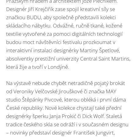
Pražským hradem a architektem Jože Plečnikem.
Designér Jiří Krejčiřík zase spojil kreativní síly se
značkou BUDU, aby společně představili kolekci
skládacího nábytku. Odvážné, ručně tkané, kožené
textilie vytvořené za pomoci digitálních technologií
budou moct návštěvníci festivalu prozkoumat v
interaktivní instalaci designérky Martiny Špetlové,
absolventky prestižní univerzity Central Saint Martins,
která žije a tvoří v Londýně.
Na výstavě nebude chybět netradičně pojatý brokát
od Veroniky Velčovské Jirouškové či značka MAY
studio Štěpánky Pivcové, kterou obléká i první dáma
České republiky. Nové kolekce chystají také přední
designérky šperku Janja Prokić či Dick Wolf. Staletá
tradice českého skla se odráží i v současném designu
– novinky představí designér František Jungvirt,