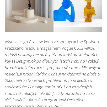
Výstava High Craft se koná ve spolupráci se Správou
Pražského hradu a magazínem Vogue CS.
„S velkou
radostí navazujeme na úspěšnou loňskou spolupráci,
kdy se Designblok po dlouhých letech vrátil na Pražský
hrad. V letošním roce se program přesune z Míčovny do
rozlehlejší hradní Jízdárny, kde si návštěvníci na ploš
e o
2000 metr
ů čtverečních prohl
é
dnou to nejlepší, co
současný český
design nab
ízí, ať už od zavedených
studií, tak mladý
ch talent
ů. Je tedy opravdu na co se
těšit,
“
uvádí kulturní a programová ředitelka
Pražského hradu Veronika Wolf.