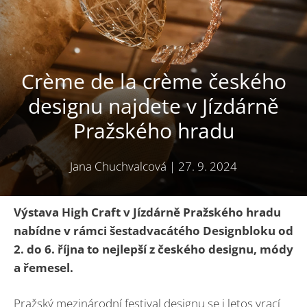
Crème de la crème českého
designu najdete v Jízdárně
Pražského hradu
Jana Chuchvalcová
|
27. 9. 2024
Výstava High Craft v Jízdárně Pražského hradu
nabídne v rámci šestadvacátého Designbloku od
2. do 6. října to nejlepší z českého designu, módy
a řemesel.
Pražský mezinárodní festival designu se i letos vrací