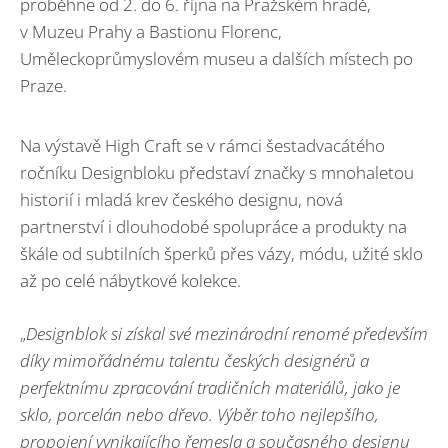
proběhne od 2. do 6. října na Pražském hradě,
v Muzeu Prahy a Bastionu Florenc,
Uměleckoprůmyslovém museu a dalších místech po
Praze.
Na výstavě High Craft se v rámci šestadvacátého
ročníku Designbloku představí značky s mnohaletou
historií i mladá krev českého designu, nová
partnerství i dlouhodobé spolupráce a produkty na
škále od subtilních šperků přes vázy, módu, užité sklo
až po celé nábytkové kolekce.
„
Designblok si zí
skal sv
é
mezinárodní renom
é
především
díky mimořádn
é
mu talentu český
ch design
é
rů a
perfektnímu zpracování tradiční
ch materi
álů, jako je
sklo, porcelán nebo dř
evo.
Výběr toho nejlepšího,
propojení vynikajícího řemesla a současn
é
ho designu