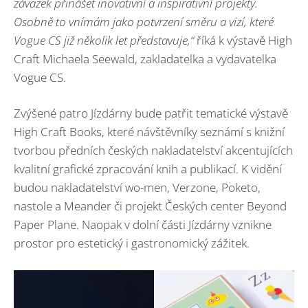
závazek přinášet inovativní a inspirativní projekty.
Osobně to vnímám jako potvrzení směru a vizí, kter
é
Vogue CS ji
ž několik let představuje,
“
říká k výstavě High
Craft Michaela Seewald, zakladatelka a vydavatelka
Vogue CS.
Zvýšené patro Jízdárny bude patřit tematické výstavě
High Craft Books, které návštěvníky seznámí s knižní
tvorbou předních českých nakladatelství akcentujících
kvalitní grafické zpracování knih a publikací. K vidění
budou nakladatelství wo-men, Verzone, Poketo,
nastole a Meander či projekt Českých center Beyond
Paper Plane. Naopak v dolní části Jízdárny vznikne
prostor pro estetický i gastronomický zážitek.