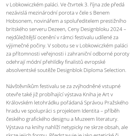
v Lobkowiczkém paláci. Ve čtvrtek 3. října zde předá
nezávislá mezinárodní porota v čele s Benem
Hobsonem, novinářem a spoluředitelem prestižního
britského serveru Dezeen, Ceny Designbloku 2024 –
nejdůležitější ocenění v rámci festivalu udílené za
výjimečné počiny. V sobotu se v Lobkowiczkém paláci
za přítomnosti veřejnosti i zahraniční odborné poroty
odehrají módní přehlídky finalistů evropské
absolventské soutěže Designblok Diploma Selection.
Návštěvníkům festivalu se za zvýhodněné vstupné
otevře také již probíhající výstava Kniha je Art v
Královském letohrádku pořádaná Správou Pražského
hradu ve spolupráci s projektem Identita – příběh
českého grafického designu a Muzeem literatury.
Výstava na knihy nahlíží netypicky ne skrze obsah, ale
skrze jejich formu. Představuje je jako estetické či