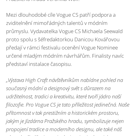
Mezi dlouhodobé cíle Vogue CS patří podpora a
zviditelnění mimořádných talentů v módním
průmyslu. Vydavatelka Vogue CS Michaela Seewald
proto spolu s šéfredaktorkou Danicou Kovářovou
předají v rámci festivalu ocenění Vogue Nominee
určené mladým módním návrhářům. Finalisty navíc
představí instalace časopisu.
„Vý
stava High Craft n
ávštěvníkům nabídne pohled na
současný m
ó
dní
a designov
ý svět s důrazem na
udržitelnost, tradici a kreativitu, kter
é
tvoří já
dro na
ší
filozofie. Pro Vogue CS je tato příležitost jedinečná. Naše
přítomnost v tak prestižním a historick
é
m prostoru,
jakým je Jízdárna Pražsk
é
ho hradu, symbolizuje nejen
propojení
tradice a modern
ího designu, ale tak
é
náš