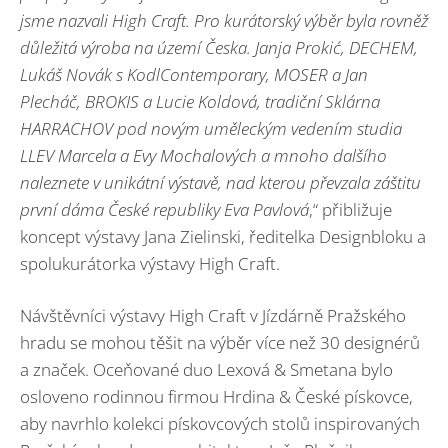
jsme nazvali High Craft
. Pro kurátorský výběr byla rovněž
důležitá výroba na území Česka.
Janja Prokić
,
DECHEM
,
Lukáš Nová
k s KodlContemporary
,
MOSER
a
Jan
Plech
áč
,
BROKIS
a
Lucie Koldová
, tradiční
Sklárna
HARRACHOV
pod nový
m um
ěleckým vedením studia
LLEV
Marcela a
Evy Mochalových a mnoho dalšího
naleznete v unikátní výstavě, nad kterou převzala záštitu
první dá
ma
Česk
é
republiky Eva Pavlová
,“ přibližuje
koncept výstavy Jana Zielinski, ředitelka Designbloku a
spolukurátorka výstavy High Craft.
Návštěvníci výstavy High Craft v Jízdárně Pražského
hradu se mohou těšit na výběr více než 30 designérů
a značek. Oceňované duo Lexová & Smetana bylo
osloveno rodinnou firmou Hrdina & České pískovce,
aby navrhlo kolekci pískovcových stolů inspirovaných