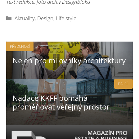
Text redakce, foto archiv Designbloku
Rubriky
Aktuality
,
Design
,
Life style
PŘEDCHOZÍ
Nejen pro milovníky architektury
DALŠÍ
Nadace KKFF pomáhá
proměňovat veřejný prostor