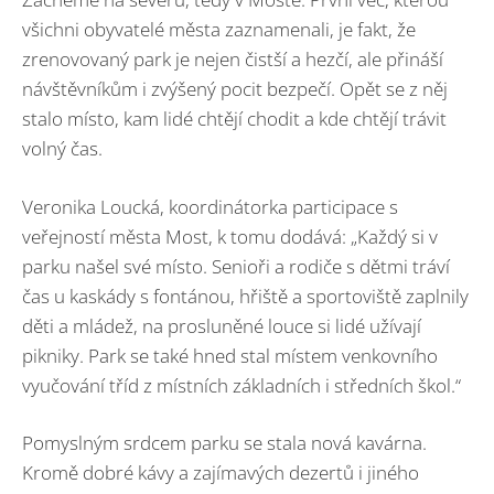
všichni obyvatelé města zaznamenali, je fakt, že
zrenovovaný park je nejen čistší a hezčí, ale přináší
návštěvníkům i zvýšený pocit bezpečí. Opět se z něj
stalo místo, kam lidé chtějí chodit a kde chtějí trávit
volný čas.
Veronika Loucká, koordinátorka participace s
veřejností města Most, k tomu dodává: „Každý si v
parku našel své místo. Senioři a rodiče s dětmi tráví
čas u kaskády s fontánou, hřiště a sportoviště zaplnily
děti a mládež, na prosluněné louce si lidé užívají
pikniky. Park se také hned stal místem venkovního
vyučování tříd z místních základních i středních škol.“
Pomyslným srdcem parku se stala nová kavárna.
Kromě dobré kávy a zajímavých dezertů i jiného