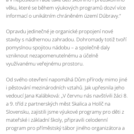
věku, které se během výukových programů dozví více
informací o unikátním chráněném území Dúbravy.“
Opravdu jedinečné je organické propojení nové
stavby s nádhernou zahradou. Dohromady totiž tvoří
pomyslnou spojitou nádobu – a společně daly
vzniknout nezapomenutelnému a účelně
využívanému veřejnému prostoru.
Od svého otevření napomáhá Dům přírody mimo jiné
i pěstování mezinárodních vztahů. Jak upřesnila jeho
vedoucí Jana Kalábková: „V červnu nás navštívili žáci 8.
a 9. tříd z partnerských měst Skalica a Holíč na
Slovensku, zajistili jsme výukové programy pro děti z
mateřské i základní školy, připravili celodenní
program pro příměstský tábor jiného organizátora a