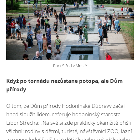
Park Střed v Mostě
Když po tornádu nezůstane potopa, ale Dům
přírody
O tom, že Dům přírody Hodonínské Dúbravy začal
hned sloužit lidem, referuje hodonínský starosta
Libor Střecha: „Na své si zde prakticky okamžitě přišli
všichni: rodiny s dětmi, turisté, návštěvníci ZOO, lázní
a v neposlední řadě také děti školního i předškolního