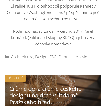
Ukrajině. KKFF dlouhodobě podporuje Kennedy
Centrum ve Washingtonu, jemuž přispěla mimo jiné
na uměleckou scénu The REACH.
Rodinnou nadaci založili v červnu 2017 Karel
Komárek (zakladatel skupiny KKCG) a jeho žena
Štěpánka Komárková.
Rubriky
Architektura
,
Design
,
ESG
,
Estate
,
Life style
PŘEDCHOZÍ
Crème de la crème českého
designu najdete v Jízdárně
Pražského hradu