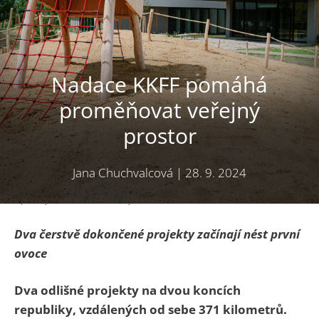
Nadace KKFF pomáhá
proměňovat veřejný
prostor
Jana Chuchvalcová
|
28. 9. 2024
Dům přírody Hodonínské Dúbravy v Hodoníně
Dva čerstvě dokončené projekty začínají nést první
ovoce
Dva odlišné projekty na dvou koncích
republiky, vzdálených od sebe 371 kilometrů.