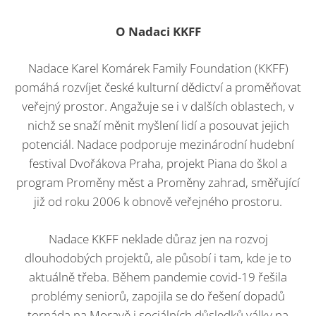
O Nadaci KKFF
Nadace Karel Komárek Family Foundation (KKFF)
pomáhá rozvíjet české kulturní dědictví a proměňovat
veřejný prostor. Angažuje se i v dalších oblastech, v
nichž se snaží měnit myšlení lidí a posouvat jejich
potenciál. Nadace podporuje mezinárodní hudební
festival Dvořákova Praha, projekt Piana do škol a
program Proměny měst a Proměny zahrad, směřující
již od roku 2006 k obnově veřejného prostoru.
Nadace KKFF neklade důraz jen na rozvoj
dlouhodobých projektů, ale působí i tam, kde je to
aktuálně třeba. Během pandemie covid-19 řešila
problémy seniorů, zapojila se do řešení dopadů
tornáda na Moravě i sociálních důsledků války na