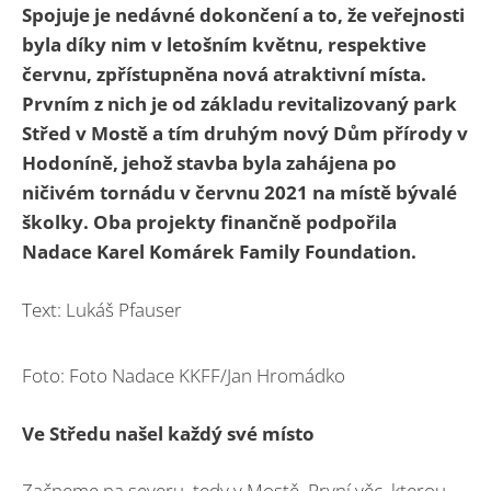
Spojuje je nedávné dokončení a to, že veřejnosti
byla díky nim v letošním květnu, respektive
červnu, zpřístupněna nová atraktivní místa.
Prvním z nich je od základu revitalizovaný park
Střed v Mostě a tím druhým nový Dům přírody v
Hodoníně, jehož stavba byla zahájena po
ničivém tornádu v červnu 2021 na místě bývalé
školky. Oba projekty finančně podpořila
Nadace Karel Komárek Family Foundation.
Text: Lukáš Pfauser
Foto: Foto Nadace KKFF/Jan Hromádko
Ve Středu našel každý své místo
Začneme na severu, tedy v Mostě. První věc, kterou