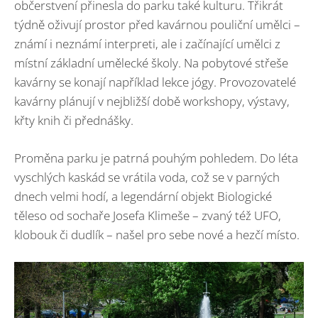
občerstvení přinesla do parku také kulturu. Třikrát
týdně oživují prostor před kavárnou pouliční umělci –
známí i neznámí interpreti, ale i začínající umělci z
místní základní umělecké školy. Na pobytové střeše
kavárny se konají například lekce jógy. Provozovatelé
kavárny plánují v nejbližší době workshopy, výstavy,
křty knih či přednášky.
Proměna parku je patrná pouhým pohledem. Do léta
vyschlých kaskád se vrátila voda, což se v parných
dnech velmi hodí, a legendární objekt Biologické
těleso od sochaře Josefa Klimeše – zvaný též UFO,
klobouk či dudlík – našel pro sebe nové a hezčí místo.