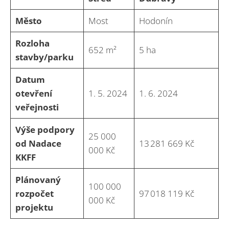
Město
Most
Hodonín
Rozloha
652 m²
5 ha
stavby/parku
Datum
otevření
1. 5. 2024
1. 6. 2024
veřejnosti
Výše podpory
25 000
od Nadace
13 281 669 Kč
000 Kč
KKFF
Plánovaný
100 000
rozpočet
97 018 119 Kč
000 Kč
projektu