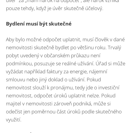
úvěr“ za „mám nárok na odpočet“, ale nárok vzniká
pouze tehdy, když je úvěr skutečně účelový.
Bydlení musí být skutečné
Aby bylo možné odpočet uplatnit, musí člověk v dané
nemovitosti skutečně bydlet po většinu roku. Trvalý
pobyt uvedený v občanském průkazu není
podmínkou, posuzuje se reálné užívání. Úřad si může
vyžádat například faktury za energie, nájemní
smlouvu nebo jiný doklad o užívání. Pokud
nemovitost slouží k pronájmu, tedy jde o investiční
nemovitost, odpočet úroků uplatnit nelze. Pokud
majitel v nemovitosti zároveň podniká, může si
odečíst jen poměrnou část úroků podle skutečného
využití.