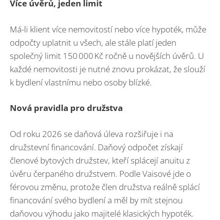
Více úvěrů, jeden limit
Má-li klient více nemovitostí nebo více hypoték, může
odpočty uplatnit u všech, ale stále platí jeden
společný limit 150 000 Kč ročně u novějších úvěrů. U
každé nemovitosti je nutné znovu prokázat, že slouží
k bydlení vlastnímu nebo osoby blízké.
Nová pravidla pro družstva
Od roku 2026 se daňová úleva rozšiřuje i na
družstevní financování. Daňový odpočet získají
členové bytových družstev, kteří splácejí anuitu z
úvěru čerpaného družstvem. Podle Vaisové jde o
férovou změnu, protože člen družstva reálně splácí
financování svého bydlení a měl by mít stejnou
daňovou výhodu jako majitelé klasických hypoték.