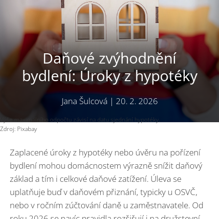
Daňové zvýhodnění
bydlení: Úroky z hypotéky
Jana Šulcová
|
20. 2. 2026
Výše maximálního odpočtu závisí na datu sjednání hypotéky.
Zdroj: Pixabay
Zaplacené úroky z hypotéky nebo úvěru na pořízení
bydlení mohou domácnostem výrazně snížit daňový
základ a tím i celkové daňové zatížení. Úleva se
uplatňuje buď v daňovém přiznání, typicky u OSVČ,
nebo v ročním zúčtování daně u zaměstnavatele. Od
roku 2026 se navíc pravidla rozšiřují i na družstevní