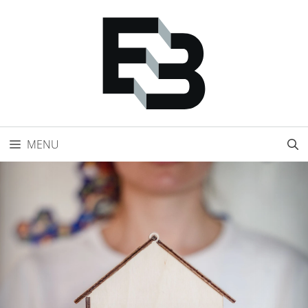
Přeskočit
na
obsah
MENU