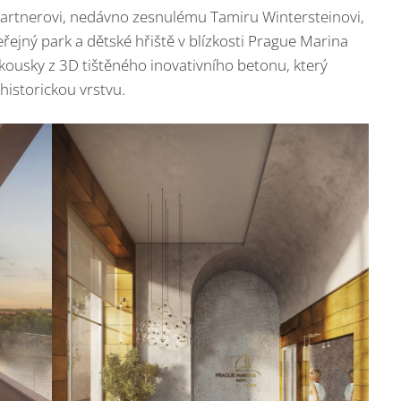
artnerovi, nedávno zesnulému Tamiru Wintersteinovi,
řejný park a dětské hřiště v blízkosti Prague Marina
kousky z 3D tištěného inovativního betonu, který
historickou vrstvu.