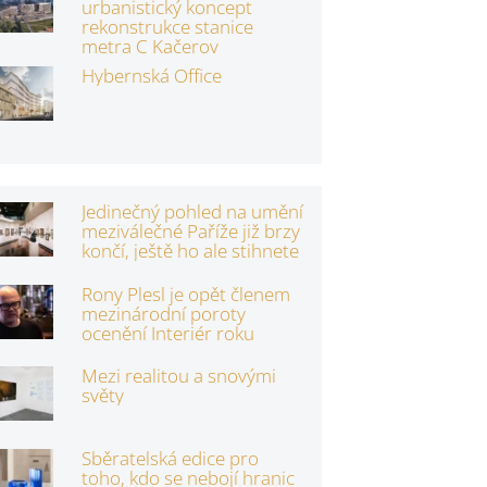
urbanistický koncept
rekonstrukce stanice
metra C Kačerov
Hybernská Office
Jedinečný pohled na umění
meziválečné Paříže již brzy
končí, ještě ho ale stihnete
Rony Plesl je opět členem
mezinárodní poroty
ocenění Interiér roku
Mezi realitou a snovými
světy
Sběratelská edice pro
toho, kdo se nebojí hranic