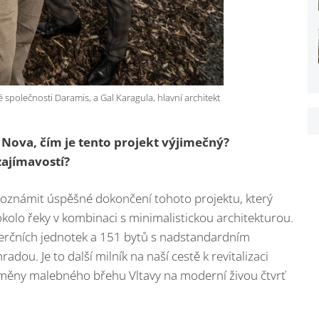
polečnosti Daramis, a Gal Karagula, hlavní architekt
 Nova, čím je tento projekt výjimečný?
zajímavostí?
 oznámit úspěšné dokončení tohoto projektu, který
olo řeky v kombinaci s minimalistickou architekturou.
rčních jednotek a 151 bytů s nadstandardním
u. Je to další milník na naší cestě k revitalizaci
eměny malebného břehu Vltavy na moderní živou čtvrť