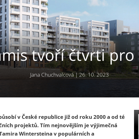
mis tvoří čtvrti pro 
Jana Chuchvalcová
|
26. 10. 2023
sobí v České republice již od roku 2000 a od té
čních projektů. Tím nejnovějším je výjimečná
amira Wintersteina v populárních a