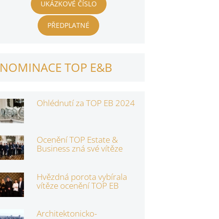
UKÁZKOVÉ ČÍSLO
PŘEDPLATNÉ
NOMINACE TOP E&B
Ohlédnutí za TOP EB 2024
Ocenění TOP Estate &
Business zná své vítěze
Hvězdná porota vybírala
vítěze ocenění TOP EB
Architektonicko-