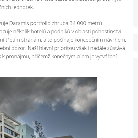
ních jednotek.
vuje Daramis portfolio zhruba 34 000 metrů
zuje několik hotelů a podniků v oblasti pohostinství.
ení třetím stranám, a to počínaje koncepčním návrhem,
ební dozor. Naší hlavní prioritou však i nadále zůstává
k k pronájmu, přičemž konečným cílem je vytváření