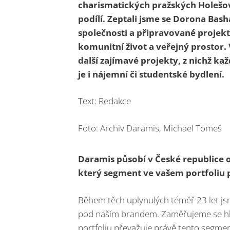
charismatických pražských Holešovi
podílí. Zeptali jsme se Dorona Bas
společnosti a připravované projekty,
komunitní život a veřejný prostor.
další zajímavé projekty, z nichž ka
je i nájemní či studentské bydlení.
Text: Redakce
Foto: Archiv Daramis, Michael Tomeš
Daramis působí v České republice o
který segment ve vašem portfoliu 
Během těch uplynulých téměř 23 let js
pod naším brandem. Zaměřujeme se hl
portfoliu převažuje právě tento segmen