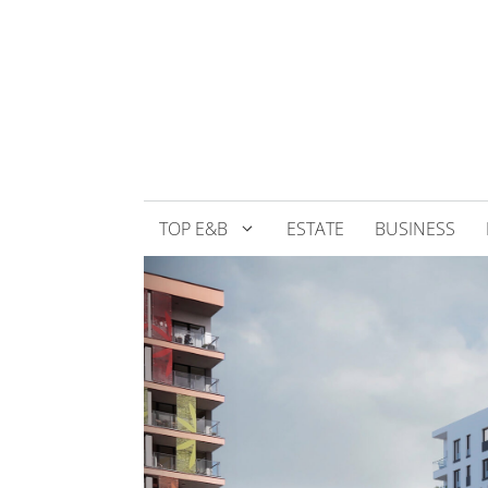
Přeskočit
na
obsah
TOP E&B
ESTATE
BUSINESS