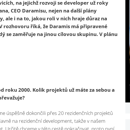
cích, na jejichž rozvoji se developer už roky
hana, CEO Daramisu, nejen na další plány
 ale i na to, jakou roli v nich hraje důraz na
 V rozhovoru říká, že Daramis má připravené
ždý se zaměřuje na jinou cílovou skupinu. V plánu
d roku 2000. Kolik projektů už máte za sebou a
převažuje?
me úspěšně dokončili přes 20 rezidenčních projektů
avně na rezidenční development, takže v našem
t. Určitě chceme v této cestě pokračovat, proto nyní