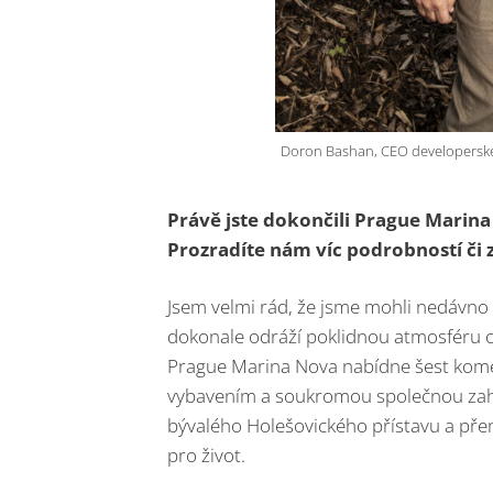
Doron Bashan, CEO developerské s
Právě jste dokončili Prague Marina
Prozradíte nám víc podrobností či 
Jsem velmi rád, že jsme mohli nedávno
dokonale odráží poklidnou atmosféru ok
Prague Marina Nova nabídne šest kome
vybavením a soukromou společnou zahrado
bývalého Holešovického přístavu a př
pro život.