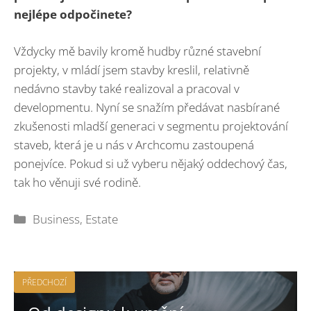
nejlépe odpočinete?
Vždycky mě bavily kromě hudby různé stavební
projekty, v mládí jsem stavby kreslil, relativně
nedávno stavby také realizoval a pracoval v
developmentu. Nyní se snažím předávat nasbírané
zkušenosti mladší generaci v segmentu projektování
staveb, která je u nás v Archcomu zastoupená
ponejvíce. Pokud si už vyberu nějaký oddechový čas,
tak ho věnuji své rodině.
Rubriky
Business
,
Estate
PŘEDCHOZÍ