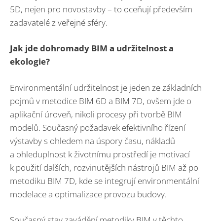
5D, nejen pro novostavby – to oceňují především
zadavatelé z veřejné sféry.
Jak jde dohromady BIM a udržitelnost a
ekologie?
Environmentální udržitelnost je jeden ze základních
pojmů v metodice BIM 6D a BIM 7D, ovšem jde o
aplikační úroveň, nikoli procesy při tvorbě BIM
modelů. Současný požadavek efektivního řízení
výstavby s ohledem na úspory času, nákladů
a ohleduplnost k životnímu prostředí je motivací
k použití dalších, rozvinutějších nástrojů BIM až po
metodiku BIM 7D, kde se integrují environmentální
modelace a optimalizace provozu budovy.
Současný stav zavádění metodiky BIM v těchto