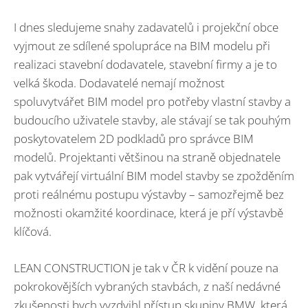
I dnes sledujeme snahy zadavatelů i projekční obce
vyjmout ze sdílené spolupráce na BIM modelu při
realizaci stavební dodavatele, stavební firmy a je to
velká škoda. Dodavatelé nemají možnost
spoluvytvářet BIM model pro potřeby vlastní stavby a
budoucího uživatele stavby, ale stávají se tak pouhým
poskytovatelem 2D podkladů pro správce BIM
modelů. Projektanti většinou na straně objednatele
pak vytvářejí virtuální BIM model stavby se zpožděním
proti reálnému postupu výstavby – samozřejmě bez
možnosti okamžité koordinace, která je pří výstavbě
klíčová.
LEAN CONSTRUCTION je tak v ČR k vidění pouze na
pokrokovějších vybraných stavbách, z naší nedávné
zkušenosti bych vyzdvihl přístup skupiny BMW, která