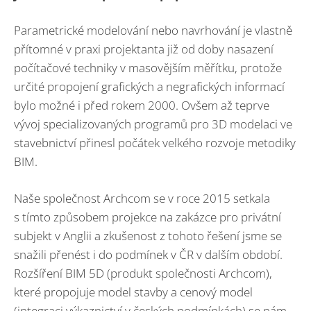
Parametrické modelování nebo navrhování je vlastně
přítomné v praxi projektanta již od doby nasazení
počítačové techniky v masovějším měřítku, protože
určité propojení grafických a negrafických informací
bylo možné i před rokem 2000. Ovšem až teprve
vývoj specializovaných programů pro 3D modelaci ve
stavebnictví přinesl počátek velkého rozvoje metodiky
BIM.
Naše společnost Archcom se v roce 2015 setkala
s tímto způsobem projekce na zakázce pro privátní
subjekt v Anglii a zkušenost z tohoto řešení jsme se
snažili přenést i do podmínek v ČR v dalším období.
Rozšíření BIM 5D (produkt společnosti Archcom),
které propojuje model stavby a cenový model
(integraci výkaznictví v českých podmínkách) se nám