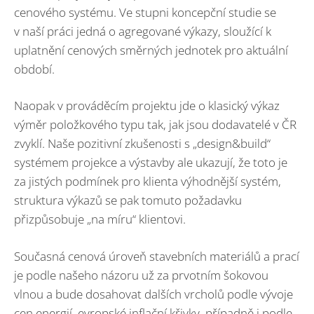
cenového systému. Ve stupni koncepční studie se
v naší práci jedná o agregované výkazy, sloužící k
uplatnění cenových směrných jednotek pro aktuální
období.
Naopak v prováděcím projektu jde o klasický výkaz
výměr položkového typu tak, jak jsou dodavatelé v ČR
zvyklí. Naše pozitivní zkušenosti s „design&build“
systémem projekce a výstavby ale ukazují, že toto je
za jistých podmínek pro klienta výhodnější systém,
struktura výkazů se pak tomuto požadavku
přizpůsobuje „na míru“ klientovi.
Současná cenová úroveň stavebních materiálů a prací
je podle našeho názoru už za prvotním šokovou
vlnou a bude dosahovat dalších vrcholů podle vývoje
cen energií, evropské inflační křivky, případně i podle