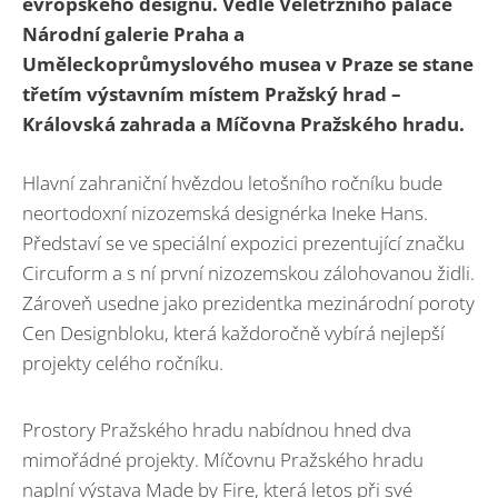
evropského designu. Vedle Veletržního paláce
Národní galerie Praha a
Uměleckoprůmyslového musea v Praze se stane
třetím výstavním místem Pražský hrad –
Královská zahrada a Míčovna Pražského hradu.
Hlavní zahraniční hvězdou letošního ročníku bude
neortodoxní nizozemská designérka Ineke Hans.
Představí se ve speciální expozici prezentující značku
Circuform a s ní první nizozemskou zálohovanou židli.
Zároveň usedne jako prezidentka mezinárodní poroty
Cen Designbloku, která každoročně vybírá nejlepší
projekty celého ročníku.
Prostory Pražského hradu nabídnou hned dva
mimořádné projekty. Míčovnu Pražského hradu
naplní výstava Made by Fire, která letos při své