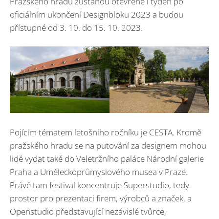
Pražského hradu zůstanou otevřené i týden po
oficiálním ukončení Designbloku 2023 a budou
přístupné od 3. 10. do 15. 10. 2023.
Pojícím tématem letošního ročníku je CESTA. Kromě
pražského hradu se na putování za designem mohou
lidé vydat také do Veletržního paláce Národní galerie
Praha a Uměleckoprůmyslového musea v Praze.
Právě tam festival koncentruje Superstudio, tedy
prostor pro prezentaci firem, výrobců a značek, a
Openstudio představující nezávislé tvůrce,