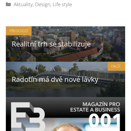
Rubriky
Aktuality
,
Design
,
Life style
PŘEDCHOZÍ
Realitní trh se stabilizuje
DALŠÍ
Radotín má dvě nové lávky