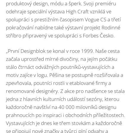
produktový design, módu a šperk. Svoji premiéru
odehraje speciální výstava High Craft vzniklá ve
spolupráci s prestižním časopisem Vogue CS a třetí
pokračování nabídne také výstavní projekt Rodinné
stříbro připravený ve spolupráci s Forbes Česko.
„První Designblok se konal v roce 1999. Naše cesta
začala uprostřed mírné divočiny, na jejím počátku
stálo čtrnáct odvážných poutníků-vystavujících a
motiv zajíce v logu. Pěšina se postupně rozšiřovala a
zpevňovala, poutníci rostli v etablované firmy a
renomované designéry. Z akce pro nadšence se stala
jedna z hlavních kulturních událostí sezóny, kterou
každoročně navštíví na 40 000 milovníků designu
prahnoucích po inspiraci i obchodních příležitostech.
Vystavujících je dnes ke třem stovkám a každoročně
se připojují nové značky a tvůrci plní odvahy a