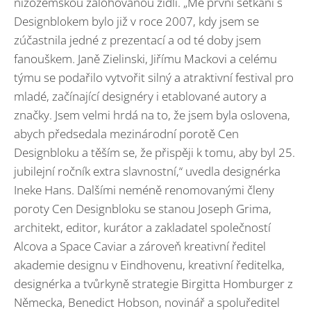
nizozemskou zálohovanou židli. „Mé první setkání s
Designblokem bylo již v roce 2007, kdy jsem se
zúčastnila jedné z prezentací a od té doby jsem
fanouškem. Janě Zielinski, Jiřímu Mackovi a celému
týmu se podařilo vytvořit silný a atraktivní festival pro
mladé, začínající designéry i etablované autory a
značky. Jsem velmi hrdá na to, že jsem byla oslovena,
abych předsedala mezinárodní porotě Cen
Designbloku a těším se, že přispěji k tomu, aby byl 25.
jubilejní ročník extra slavnostní,“ uvedla designérka
Ineke Hans. Dalšími neméně renomovanými členy
poroty Cen Designbloku se stanou Joseph Grima,
architekt, editor, kurátor a zakladatel společností
Alcova a Space Caviar a zároveň kreativní ředitel
akademie designu v Eindhovenu, kreativní ředitelka,
designérka a tvůrkyně strategie Birgitta Homburger z
Německa, Benedict Hobson, novinář a spoluředitel