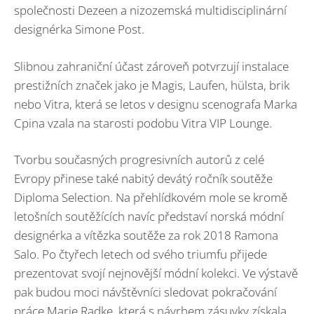
společnosti Dezeen a nizozemská multidisciplinární
designérka Simone Post.
Slibnou zahraniční účast zároveň potvrzují instalace
prestižních značek jako je Magis, Laufen, hülsta, brik
nebo Vitra, která se letos v designu scenografa Marka
Cpina vzala na starosti podobu Vitra VIP Lounge.
Tvorbu současných progresivních autorů z celé
Evropy přinese také nabitý devátý ročník soutěže
Diploma Selection. Na přehlídkovém mole se kromě
letošních soutěžících navíc představí norská módní
designérka a vítězka soutěže za rok 2018 Ramona
Salo. Po čtyřech letech od svého triumfu přijede
prezentovat svojí nejnovější módní kolekci. Ve výstavě
pak budou moci návštěvníci sledovat pokračování
práce Marie Radke, která s návrhem zásuvky získala