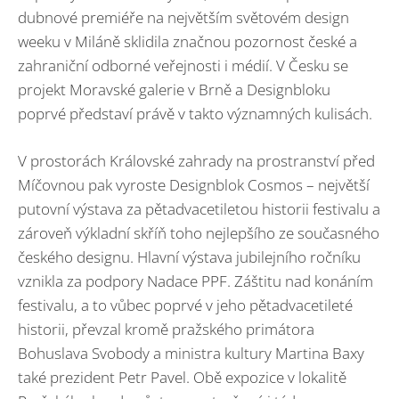
dubnové premiéře na největším světovém design
weeku v Miláně sklidila značnou pozornost české a
zahraniční odborné veřejnosti i médií. V Česku se
projekt Moravské galerie v Brně a Designbloku
poprvé představí právě v takto významných kulisách.
V prostorách Královské zahrady na prostranství před
Míčovnou pak vyroste Designblok Cosmos – největší
putovní výstava za pětadvacetiletou historii festivalu a
zároveň výkladní skříň toho nejlepšího ze současného
českého designu. Hlavní výstava jubilejního ročníku
vznikla za podpory Nadace PPF. Záštitu nad konáním
festivalu, a to vůbec poprvé v jeho pětadvacetileté
historii, převzal kromě pražského primátora
Bohuslava Svobody a ministra kultury Martina Baxy
také prezident Petr Pavel. Obě expozice v lokalitě