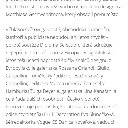
loni třetí místo a rovněž tvorbu německého designéra
Matthiase Gschwendtnera, který obsadil první místo.
Věhlasní světoví galeristé, obchodníci s uměním,
kurátoři a publicisté nebudou ani letos chybět v
porotě soutěže Diploma Selection, která sdružuje
nejlepší diplomové práce z Evropy. Designblok se i
letos těší účasti naprosté špičky znalců designu z
Evropy jako je galeristka Rossana Orlandi, Giulio
Cappellini – umělecký ředitel prestižní značky
Cappellini, ředitelka Muzea umění a řemesel v
Hamburku Tulga Beyerle, galeristka Lina Kanafani a
celá řada dalších osobností. Česko v porotě
reprezentuje publicistka, kurátorka a vedoucí české
edice čtvrtletníku ELLE Decoration Eva Slunečková,
šéfredaktorka Vogue CS Danica Kovářová, vedoucí