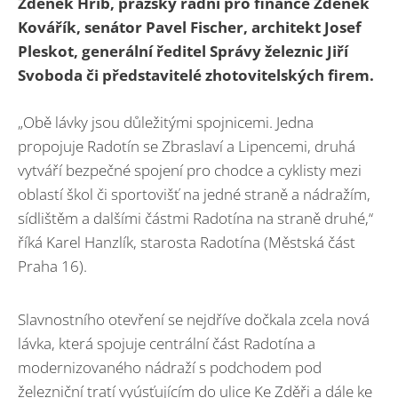
Zdeněk Hřib, pražský radní pro finance Zdeněk
Kovářík, senátor Pavel Fischer, architekt Josef
Pleskot, generální ředitel Správy železnic Jiří
Svoboda či představitelé zhotovitelských firem.
„Obě lávky jsou důležitými spojnicemi. Jedna
propojuje Radotín se Zbraslaví a Lipencemi, druhá
vytváří bezpečné spojení pro chodce a cyklisty mezi
oblastí škol či sportovišť na jedné straně a nádražím,
sídlištěm a dalšími částmi Radotína na straně druhé,“
říká Karel Hanzlík, starosta Radotína (Městská část
Praha 16).
Slavnostního otevření se nejdříve dočkala zcela nová
lávka, která spojuje centrální část Radotína a
modernizovaného nádraží s podchodem pod
železniční tratí vyúsťujícím do ulice Ke Zděři a dále ke