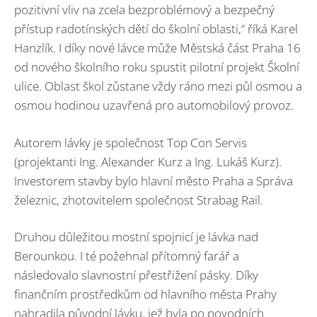
pozitivní vliv na zcela bezproblémový a bezpečný
přístup radotínských dětí do školní oblasti,“ říká Karel
Hanzlík. I díky nové lávce může Městská část Praha 16
od nového školního roku spustit pilotní projekt Školní
ulice. Oblast škol zůstane vždy ráno mezi půl osmou a
osmou hodinou uzavřená pro automobilový provoz.
Autorem lávky je společnost Top Con Servis
(projektanti Ing. Alexander Kurz a Ing. Lukáš Kurz).
Investorem stavby bylo hlavní město Praha a Správa
železnic, zhotovitelem společnost Strabag Rail.
Druhou důležitou mostní spojnicí je lávka nad
Berounkou. I té požehnal přítomný farář a
následovalo slavnostní přestřižení pásky. Díky
finančním prostředkům od hlavního města Prahy
nahradila původní lávku, jež byla po povodních