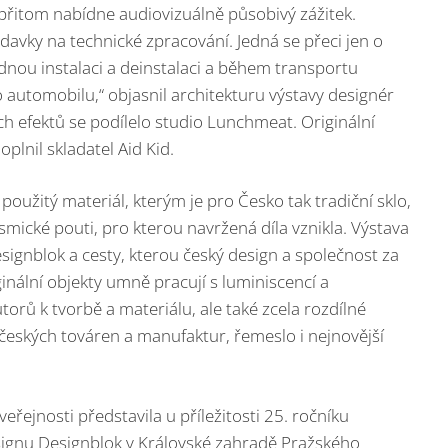
 a přitom nabídne audiovizuálně působivý zážitek.
davky na technické zpracování. Jedná se přeci jen o
dnou instalaci a deinstalaci a během transportu
 automobilu,“ objasnil architekturu výstavy designér
ch efektů se podílelo studio Lunchmeat. Originální
plnil skladatel Aid Kid.
oužitý materiál, kterým je pro Česko tak tradiční sklo,
mické pouti, pro kterou navržená díla vznikla. Výstava
esignblok a cesty, kterou český design a společnost za
ginální objekty umně pracují s luminiscencí a
orů k tvorbě a materiálu, ale také zcela rozdílné
českých továren a manufaktur, řemeslo i nejnovější
ejnosti představila u příležitosti 25. ročníku
ignu Designblok v Královské zahradě Pražského