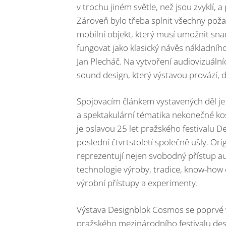
v trochu jiném světle, než jsou zvyklí,
Zároveň bylo třeba splnit všechny poža
mobilní objekt, který musí umožnit sna
fungovat jako klasický návěs nákladního
Jan Plecháč. Na vytvoření audiovizuální
sound design, který výstavou provází, do
Spojovacím článkem vystavených děl je p
a spektakulární tématika nekonečné kos
je oslavou 25 let pražského festivalu D
poslední čtvrtstoletí společně ušly. Ori
reprezentují nejen svobodný přístup aut
technologie výroby, tradice, know-how 
výrobní přístupy a experimenty.
Výstava Designblok Cosmos se poprvé veř
pražského mezinárodního festivalu des