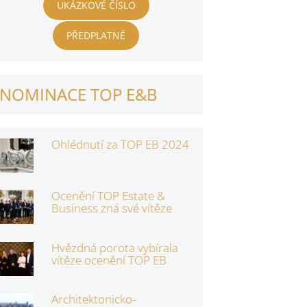
UKÁZKOVÉ ČÍSLO
PŘEDPLATNÉ
NOMINACE TOP E&B
Ohlédnutí za TOP EB 2024
Ocenění TOP Estate &
Business zná své vítěze
Hvězdná porota vybírala
vítěze ocenění TOP EB
Architektonicko-