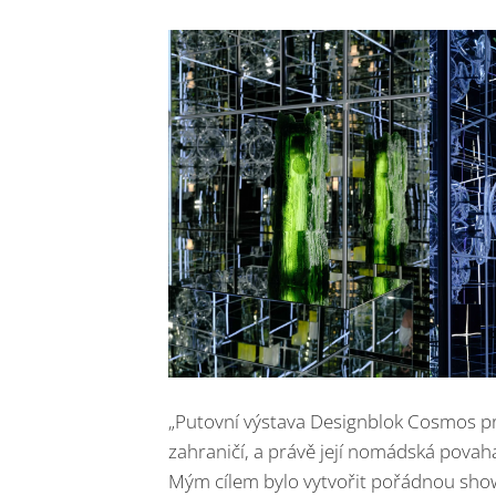
„Putovní výstava Designblok Cosmos pro
zahraničí, a právě její nomádská povaha
Mým cílem bylo vytvořit pořádnou show,