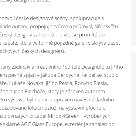
 rozvoji české designové scény, spolupracuje s
dé autory, propojuje tvůrce a průmysl, šíří osvětu
český design v zahraničí. To vše se promítá do
 kapsle, která ve formě pojízdné galerie skrývá deset
špičkových českých designérů.
any Zielinski a kreativního ředitele Designbloku Jiřího
alem pevně spjati – Jakuba Berdycha Karpelise, studio
e, Lukáše Nováka, Jiřího Pelcla, Ronyho Plesla,
ho a Jana Plecháče, který je zároveň autorem
 Pro výstavu byl na míru upraven návěs nákladního
požadované lokaci rozloží na výstavní plochu o
 bezolovnatých zrcadel Mirox 4Green+ vyrobených
 sklárně AGC Glass Europe, exteriér je zahalen do