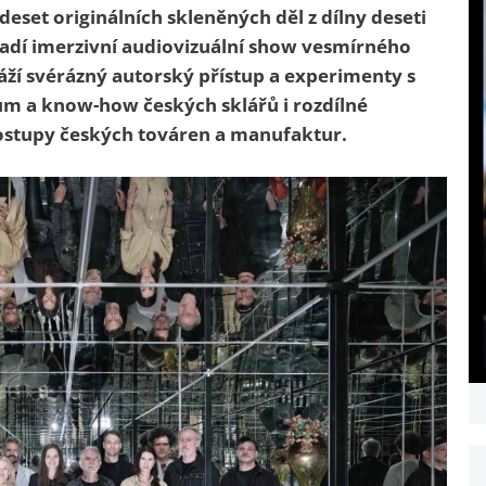
eset originálních skleněných děl z dílny deseti
adí imerzivní audiovizuální show vesmírného
ží svérázný autorský přístup a experimenty s
um a know-how českých sklářů i rozdílné
postupy českých továren a manufaktur.