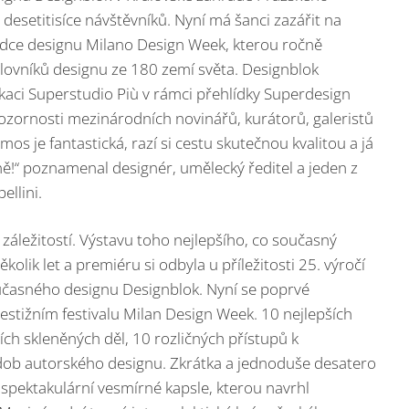
desetitisíce návštěvníků. Nyní má šanci zazářit na
hlídce designu Milano Design Week, kterou ročně
 milovníků designu ze 180 zemí světa. Designblok
kaci Superstudio Più v rámci přehlídky Superdesign
ozornosti mezinárodních novinářů, kurátorů, galeristů
s je fantastická, razí si cestu skutečnou kvalitou a já
ě!“ poznamenal designér, umělecký ředitel a jeden z
llini.
záležitostí. Výstavu toho nejlepšího, co současný
kolik let a premiéru si odbyla u příležitosti 25. výročí
učasného designu Designblok. Nyní se poprvé
restižním festivalu Milan Design Week. 10 nejlepších
ích skleněných děl, 10 rozličných přístupů k
odob autorského designu. Zkrátka a jednoduše desatero
spektakulární vesmírné kapsle, kterou navrhl