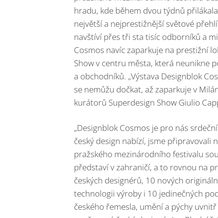
hradu, kde během dvou týdnů přilákala 
největší a nejprestižnější světové pře
navštíví přes tři sta tisíc odborníků a
Cosmos navíc zaparkuje na prestižní lo
Show v centru města, která neunikne p
a obchodníků. „Výstava Designblok Cosmo
se nemůžu dočkat, až zaparkuje v Milán
kurátorů Superdesign Show Giulio Cappe
„Designblok Cosmos je pro nás srdeční 
český design nabízí, jsme připravovali ně
pražského mezinárodního festivalu so
představí v zahraničí, a to rovnou na p
českých designérů, 10 nových origináln
technologii výroby i 10 jedinečných p
českého řemesla, umění a pýchy uvnitř 