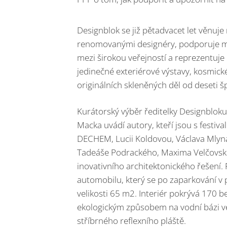
Designblok se již pětadvacet let věnuje
renomovanými designéry, podporuje mla
mezi širokou veřejností a reprezentuje 
jedinečné exteriérové výstavy, kosmické
originálních skleněných děl od deseti 
Kurátorský výběr ředitelky Designbloku J
Macka uvádí autory, kteří jsou s festiv
DECHEM, Lucii Koldovou, Václava Mlynář
Tadeáše Podrackého, Maxima Velčovské
inovativního architektonického řešení.
automobilu, který se po zaparkování v 
velikosti 65 m2. Interiér pokrývá 170
ekologickým způsobem na vodní bázi ve
stříbrného reflexního pláště.