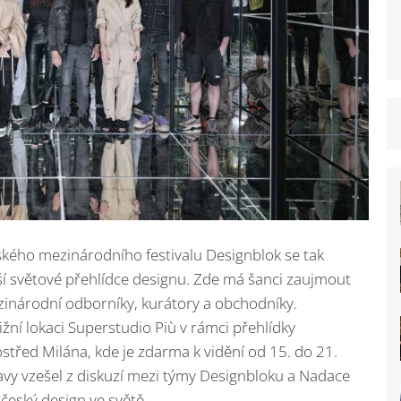
ského mezinárodního festivalu Designblok se tak
tší světové přehlídce designu. Zde má šanci zaujmout
ezinárodní odborníky, kurátory a obchodníky.
ní lokaci Superstudio Più v rámci přehlídky
třed Milána, kde je zdarma k vidění od 15. do 21.
y vzešel z diskuzí mezi týmy Designbloku a Nadace
český design ve světě.