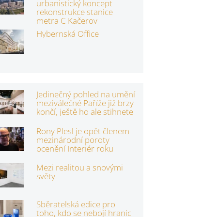
urbanistický koncept
rekonstrukce stanice
metra C Kačerov
Hybernská Office
Jedinečný pohled na umění
meziválečné Paříže již brzy
končí, ještě ho ale stihnete
Rony Plesl je opět členem
mezinárodní poroty
ocenění Interiér roku
Mezi realitou a snovými
světy
Sběratelská edice pro
toho, kdo se nebojí hranic