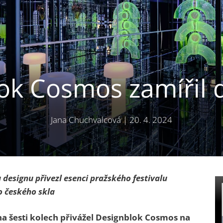
ok Cosmos zamířil 
Jana Chuchvalcová
|
20. 4. 2024
 designu přivezl esenci pražského festivalu
o českého skla
na šesti kolech přivážel Designblok Cosmos na