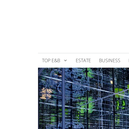
Přeskočit
na
obsah
TOP E&B
ESTATE
BUSINESS