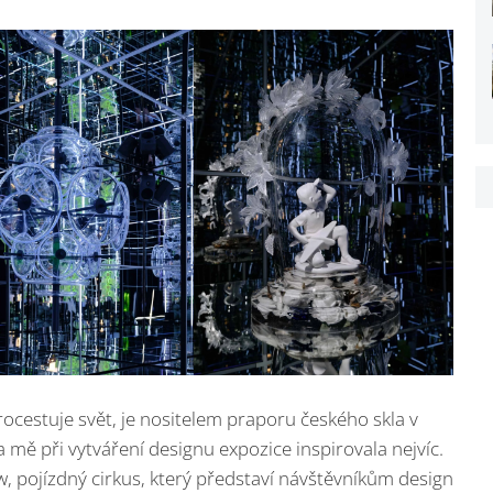
cestuje svět, je nositelem praporu českého skla v
 mě při vytváření designu expozice inspirovala nejvíc.
 pojízdný cirkus, který představí návštěvníkům design