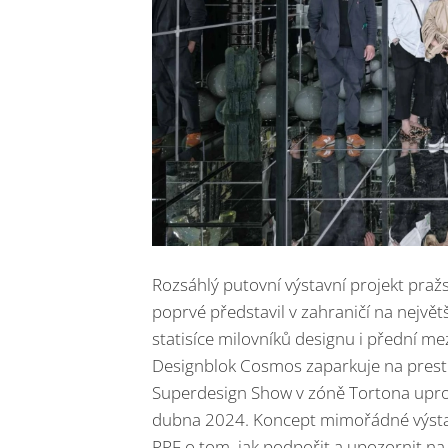
Rozsáhlý putovní výstavní projekt praž
poprvé představil v zahraničí na nejvě
statisíce milovníků designu i přední m
Designblok Cosmos zaparkuje na prestiž
Superdesign Show v zóně Tortona upros
dubna 2024. Koncept mimořádné výstav
PPF o tom, jak podpořit a upozornit na 