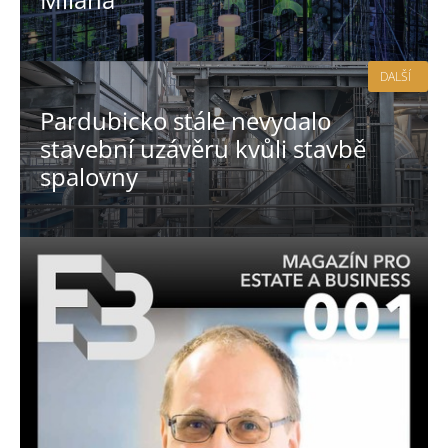
DALŠÍ
Pardubicko stále nevydalo
stavební uzávěru kvůli stavbě
spalovny