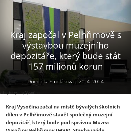
Kraj započal v Pelhřimově s
výstavbou muzejního
depozitáře, který bude stát
157 milionů korun
Dominika Smoláková
|
20. 4. 2024
zdroj fotky: kraj Vysočina
Kraj Vysočina začal na místě bývalých školních
dílen v Pelhřimově stavět společný muzejní
depozitář, který bude pod správou Muzea
Vysočiny Pelhřimov (MVP). Stavba vyjde