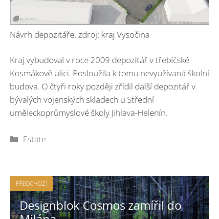
Návrh depozitáře. zdroj: kraj Vysočina
Kraj vybudoval v roce 2009 depozitář v třebíčské
Kosmákově ulici. Posloužila k tomu nevyužívaná školní
budova. O čtyři roky později zřídil další depozitář v
bývalých vojenských skladech u Střední
uměleckoprůmyslové školy Jihlava-Helenín.
Rubriky
Estate
PŘEDCHOZÍ
Designblok Cosmos zamířil do
Milána