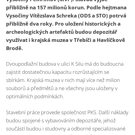
přibližně na 157 milionů korun. Podle hejtmana
Vysočiny Vítězslava Schreka (ODS a STO) potrvá
přibližně dva roky. Pro uložení historických a
archeologických artefaktů budou depozitář
využívat i krajská muzea v Třebíči a Havlíčkově
Brodě.
Dvoupodlažní budova v ulici K Silu má do budoucna
zajistit dostatečnou kapacitu rozrůstajícím se
sbírkám. Krajská muzea v nich mají více než milion
souborů a předmětů a ne všechny jsou uloženy v
optimálních podmínkách.
Stavební práce provede společnost PKS. Další náklady
budou spojené s vybavováním depozitáře, jehož
součástí budou i studovny a odborné specializované