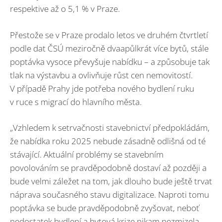
respektive až o 5,1 % v Praze.
Přestože se v Praze prodalo letos ve druhém čtvrtletí
podle dat ČSÚ meziročně dvaapůlkrát více bytů, stále
poptávka vysoce převyšuje nabídku – a způsobuje tak
tlak na výstavbu a ovlivňuje růst cen nemovitostí.
V případě Prahy jde potřeba nového bydlení ruku
v ruce s migrací do hlavního města.
„Vzhledem k setrvačnosti stavebnictví předpokládám,
že nabídka roku 2025 nebude zásadně odlišná od té
stávající. Aktuální problémy se stavebním
povolováním se pravděpodobně dostaví až později a
bude velmi záležet na tom, jak dlouho bude ještě trvat
náprava současného stavu digitalizace. Naproti tomu
poptávka se bude pravděpodobně zvyšovat, neboť
nedostatek bydlení a bytová krize nikam nezmizela.