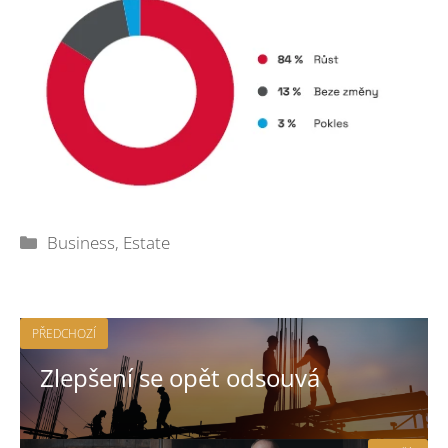
Rubriky
Business
,
Estate
PŘEDCHOZÍ
Zlepšení se opět odsouvá