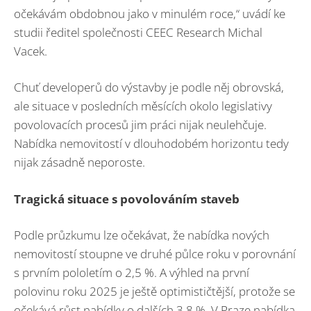
očekávám obdobnou jako v minulém roce,“ uvádí ke
studii ředitel společnosti CEEC Research Michal
Vacek.
Chuť developerů do výstavby je podle něj obrovská,
ale situace v posledních měsících okolo legislativy
povolovacích procesů jim práci nijak neulehčuje.
Nabídka nemovitostí v dlouhodobém horizontu tedy
nijak zásadně neporoste.
Tragická situace s povolováním staveb
Podle průzkumu lze očekávat, že nabídka nových
nemovitostí stoupne ve druhé půlce roku v porovnání
s prvním pololetím o 2,5 %. A výhled na první
polovinu roku 2025 je ještě optimističtější, protože se
očekává růst nabídky o dalších 3,8 %. V Praze nabídka