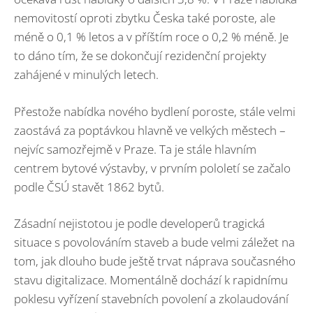
nemovitostí oproti zbytku Česka také poroste, ale
méně o 0,1 % letos a v příštím roce o 0,2 % méně. Je
to dáno tím, že se dokončují rezidenční projekty
zahájené v minulých letech.
Přestože nabídka nového bydlení poroste, stále velmi
zaostává za poptávkou hlavně ve velkých městech –
nejvíc samozřejmě v Praze. Ta je stále hlavním
centrem bytové výstavby, v prvním pololetí se začalo
podle ČSÚ stavět 1862 bytů.
Zásadní nejistotou je podle developerů tragická
situace s povolováním staveb a bude velmi záležet na
tom, jak dlouho bude ještě trvat náprava současného
stavu digitalizace. Momentálně dochází k rapidnímu
poklesu vyřízení stavebních povolení a zkolaudování