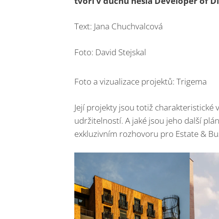
tvoří v duchu hesla Developer of Di
Text: Jana Chuchvalcová
Foto: David Stejskal
Foto a vizualizace projektů: Trigema
Její projekty jsou totiž charakteristic
udržitelností. A jaké jsou jeho další p
exkluzivním rozhovoru pro Estate & Bu