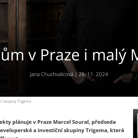
dům v Praze i malý
Jana Chuchvalcová
|
26. 11. 2024
ční skupiny Trigema
ty plánuje v Praze Marcel Soural, předseda
eveloperské a investiční skupiny Trigema, která