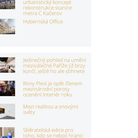
urbanistický koncept
rekonstrukce stanice
metra C Kačerov
Hybernská Office
Jedinečný pohled na umění
meziválečné Paříže již brzy
končí, ještě ho ale stihnete
Rony Plesl je opět členem
mezinárodní poroty
ocenění Interiér roku
Mezi realitou a snovými
světy
Sběratelská edice pro
toho, kdo se nebojí hranic