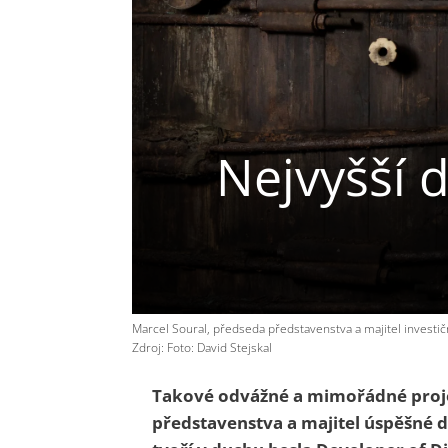
Nejvyšší 
Marcel Soural, předseda představenstva a majitel investi
Zdroj: Foto: David Stejskal
Takové odvážné a mimořádné projek
představenstva a majitel úspěšné d