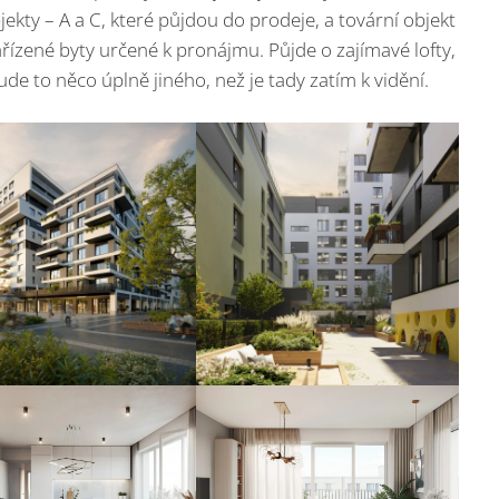
bjekty – A a C, které půjdou do prodeje, a tovární objekt
ízené byty určené k pronájmu. Půjde o zajímavé lofty,
de to něco úplně jiného, než je tady zatím k vidění.