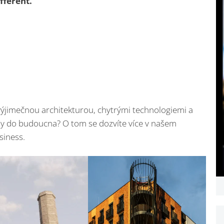
fferent.
ké výjimečnou architekturou, chytrými technologiemi a
lány do budoucna? O tom se dozvíte více v našem
siness.