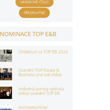
UKÁZKOVÉ ČÍSLO
PŘEDPLATNÉ
NOMINACE TOP E&B
Ohlédnutí za TOP EB 2024
Ocenění TOP Estate &
Business zná své vítěze
Hvězdná porota vybírala
vítěze ocenění TOP EB
Architektonicko-