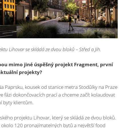
u Lihovar se skládá ze dvou bloků – Střed a Jih.
bou mimo jiné úspěšný projekt Fragment, první
aktuální projekty?
a Paprsku, kousek od stanice metra Stodůlky na Praze
ve fázi dokončovacích prací a chceme začít kolaudovat
í byty klientům.
kého projektu Lihovar, který se skládá ze dvou bloků.
 okolo 120 pronajímatelných bytů a největší food