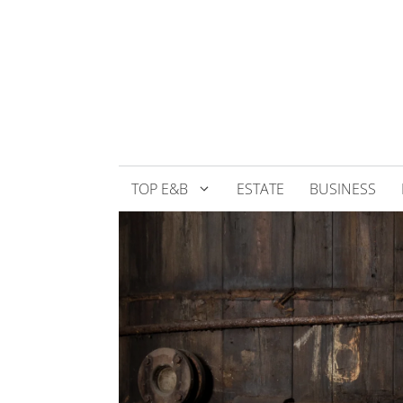
Přeskočit
na
obsah
TOP E&B
ESTATE
BUSINESS