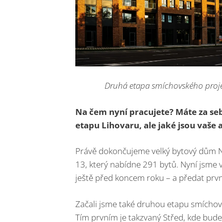
Druhá etapa smíchovského projekt
Na čem nyní pracujete? Máte za se
etapu Lihovaru, ale jaké jsou vaše 
Právě dokončujeme velký bytový dům N
13, který nabídne 291 bytů. Nyní jsme 
ještě před koncem roku – a předat prvn
Začali jsme také druhou etapu smíchovs
Tím prvním je takzvaný Střed, kde bude