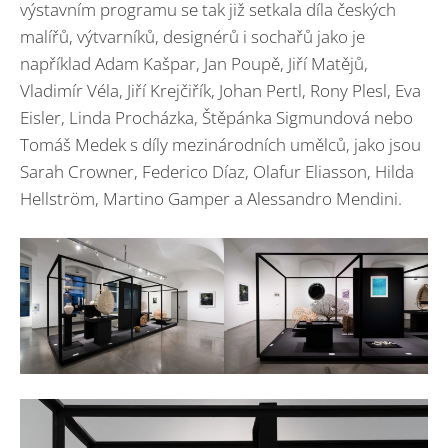
výstavním programu se tak již setkala díla českých
malířů, výtvarníků, designérů i sochařů jako je
například Adam Kašpar, Jan Poupě, Jiří Matějů,
Vladimír Véla, Jiří Krejčiřík, Johan Pertl, Rony Plesl, Eva
Eisler, Linda Procházka, Štěpánka Sigmundová nebo
Tomáš Medek s díly mezinárodních umělců, jako jsou
Sarah Crowner, Federico Díaz, Olafur Eliasson, Hilda
Hellström, Martino Gamper a Alessandro Mendini.