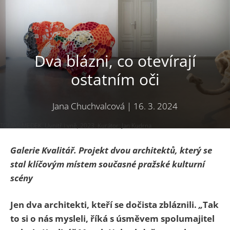
Dva blázni, co otevírají
ostatním oči
Jana Chuchvalcová
|
16. 3. 2024
TOMÁŠ MEDEK. Uvnitř i vně, 2023. Kurátor: Jan Kudrna
Galerie Kvalitář. Projekt dvou architektů, který se
stal klíčovým místem současné pražské kulturní
scény
Jen dva architekti, kteří se dočista zbláznili.
„
Tak
to si o nás mysleli, říká s úsměvem spolumajitel