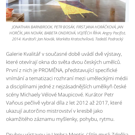
JONATHAN BARNBROOK, PETR BOSÁK, FIRST JANA HORÁČKOVÁ, JAN
HORČÍK, JAN NOVÁK, BABETA ONDROVÁ, VOJTĚCH ŘÍHA. Angry Pacifist,
2014. Kurátoři: Jan Novák, Markéta Kratochvílová, Tadeáš Podracký
Galerie Kvalitář v současné době uvádí dvě výstavy,
které otevírají okna do světa dvou českých umělců.
První z nich je PROMĚNA, představující specifické
vnímání a tematizaci rozhraní mezi uměleckými médii
a disciplínami jedné z nejzásadnějších umělkyň české
scény Michaely Vélové Maupicové. Kurátor Petr
Vaňous pečlivě vybral díla z let 2012 až 2017, které
ukazují autorčino mistrovství v kresbě jako
okamžitého záznamu myšlenky, pohybu, rytmu.
Druhou výstavou je Umbra Mentis
/
Stín mysli Zdeňka