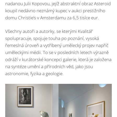
nadanou Julii Kopovou, jejíž abstraktní obraz Asteroid
koupil nedávno neznámý kupec v aukci prestižního
domu Christie’s v Amsterdamu za 6,5 tisíce eur.
Všechny autoři a autorky, se kterými Kvalitář
spolupracuje, spojuje touha po poznání, vysoká
řemeslná úroveň a vytříbený umělecký projev napříč
uměleckými médii. To se v posledních letech výrazně
odráží v kurátorské koncepci galerie, která je založena
na syntéze umění a přírodních věd, jako jsou
astronomie, fyzika a geologie.