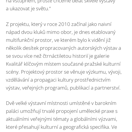
na vstupném, prostě chceme dělat skvělé výstavy
a ukazovat je světu.“
Z projektu, který v roce 2010 začínal jako naivní
nápad dvou kluků mimo obor, je dnes etablovaný
multifunkční prostor, ve kterém bylo k vidění již
několik desítek propracovaných autorských výstav a
se svou více než čtrnáctiletou historií je galerie
Kvalitář klíčovým místem současné pražské kulturní
scény. Projektový prostor se věnuje výzkumu, vývoji,
vzdělávání a propagaci kultury prostřednictvím
výstav, veřejných programů, publikací a partnerství.
Dvě velké výstavní místnosti umístěné v barokním
paláci umožňují trvalé propojení umělecké praxe s
aktuálními veřejnými tématy a globálními výzvami,
které přesahují kulturní a geografická specifika. Ve