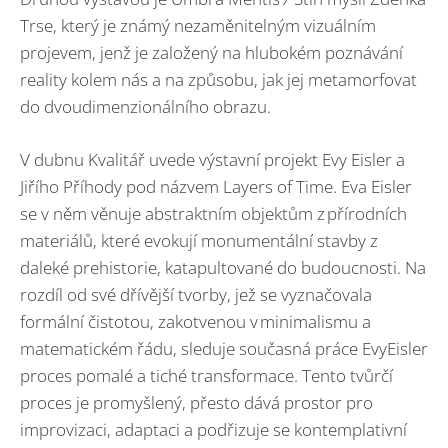
Trse, který je známý nezaměnitelným vizuálním
projevem, jenž je založený na hlubokém poznávání
reality kolem nás a na způsobu, jak jej metamorfovat
do dvoudimenzionálního obrazu.
V dubnu Kvalitář uvede výstavní projekt Evy Eisler a
Jiřího Příhody pod názvem Layers of Time. Eva Eisler
se v něm věnuje abstraktním objektům z přírodních
materiálů, které evokují monumentální stavby z
daleké prehistorie, katapultované do budoucnosti. Na
rozdíl od své dřívější tvorby, jež se vyznačovala
formální čistotou, zakotvenou v minimalismu a
matematickém řádu, sleduje současná práce EvyEisler
proces pomalé a tiché transformace. Tento tvůrčí
proces je promyšlený, přesto dává prostor pro
improvizaci, adaptaci a podřizuje se kontemplativní