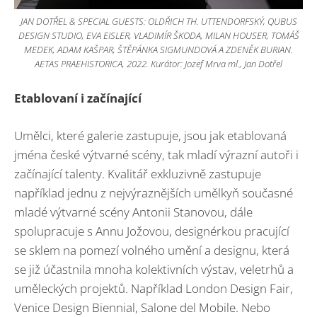
JAN DOTŘEL & SPECIAL GUESTS: OLDŘICH TH. UTTENDORFSKÝ, QUBUS
DESIGN STUDIO, EVA EISLER, VLADIMÍR ŠKODA, MILAN HOUSER, TOMÁŠ
MEDEK, ADAM KAŠPAR, ŠTĚPÁNKA SIGMUNDOVÁ A ZDENĚK BURIAN.
AETAS PRAEHISTORICA, 2022. Kurátor: Jozef Mrva ml., Jan Dotřel
Etablovaní i začínající
Umělci, které galerie zastupuje, jsou jak etablovaná
jména české výtvarné scény, tak mladí výrazní autoři i
začínající talenty. Kvalitář exkluzivně zastupuje
například jednu z nejvýraznějších umělkyň současné
mladé výtvarné scény Antonii Stanovou, dále
spolupracuje s Annu Jožovou, designérkou pracující
se sklem na pomezí volného umění a designu, která
se již účastnila mnoha kolektivních výstav, veletrhů a
uměleckých projektů. Například London Design Fair,
Venice Design Biennial, Salone del Mobile. Nebo