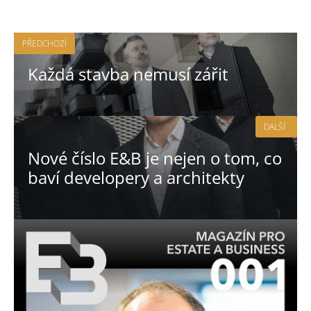
PŘEDCHOZÍ
Každá stavba nemusí zářit
DALŠÍ
Nové číslo E&B je nejen o tom, co
baví developery a architekty