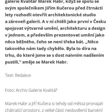
galerie Kvalitář Marek Habr, když se spolu se
svým společníkem Jiřím Kučerou před čtrnácti
lety rozhodli otevřít architektonické studio
a zároveň galerii. A v ní chtěli jako první v Česku
spojovat výtvarné umění, architekturu a design
v jednom, a především prezentovat umění jako
něco běžného, čeho se není třeba bát. „Něco
takového nám tady chybělo. Byla to díra na
trhu, do které jsme se s dost naivním nadšením
pustili,“ směje se Marek Habr.
Text: Redakce
Foto: Archiv Galerie Kvalitář
Marek Habr a Jiří Kučera si tehdy od města pronajali
chátrající prostory, z velké části neobydlený barokní