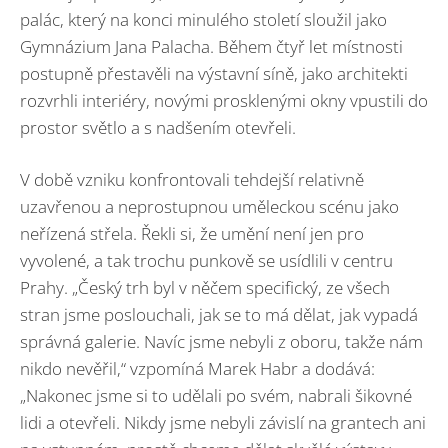
palác, který na konci minulého století sloužil jako
Gymnázium Jana Palacha. Během čtyř let místnosti
postupně přestavěli na výstavní síně, jako architekti
rozvrhli interiéry, novými prosklenými okny vpustili do
prostor světlo a s nadšením otevřeli.
V době vzniku konfrontovali tehdejší relativně
uzavřenou a neprostupnou uměleckou scénu jako
neřízená střela. Řekli si, že umění není jen pro
vyvolené, a tak trochu punkově se usídlili v centru
Prahy. „Český trh byl v něčem specifický, ze všech
stran jsme poslouchali, jak se to má dělat, jak vypadá
správná galerie. Navíc jsme nebyli z oboru, takže nám
nikdo nevěřil,“ vzpomíná Marek Habr a dodává:
„Nakonec jsme si to udělali po svém, nabrali šikovné
lidi a otevřeli. Nikdy jsme nebyli závislí na grantech ani