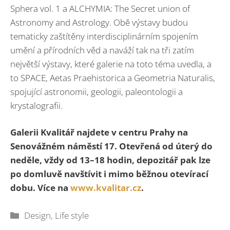
Sphera vol. 1 a ALCHYMIA: The Secret union of
Astronomy and Astrology. Obě výstavy budou
tematicky zaštítěny interdisciplinárním spojením
umění a přírodních věd a naváží tak na tři zatím
největší výstavy, které galerie na toto téma uvedla, a
to SPACE, Aetas Praehistorica a Geometria Naturalis,
spojující astronomii, geologii, paleontologii a
krystalografii.
Galerii Kvalitář najdete v centru Prahy na
Senovážném náměstí 17. Otevřená od úterý do
neděle, vždy od 13–18 hodin, depozitář pak lze
po domluvě navštívit i mimo běžnou otevírací
dobu. Více na
www.kvalitar.cz
.
Rubriky
Design
,
Life style