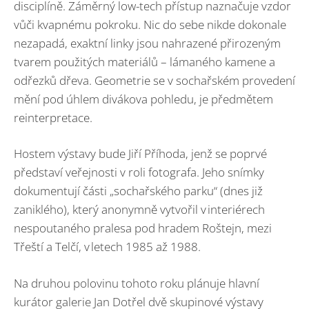
disciplíně. Záměrný low-tech přístup naznačuje vzdor
vůči kvapnému pokroku. Nic do sebe nikde dokonale
nezapadá, exaktní linky jsou nahrazené přirozeným
tvarem použitých materiálů – lámaného kamene a
odřezků dřeva. Geometrie se v sochařském provedení
mění pod úhlem divákova pohledu, je předmětem
reinterpretace.
Hostem výstavy bude Jiří Příhoda, jenž se poprvé
představí veřejnosti v roli fotografa. Jeho snímky
dokumentují části „sochařského parku“ (dnes již
zaniklého), který anonymně vytvořil v interiérech
nespoutaného pralesa pod hradem Roštejn, mezi
Třeští a Telčí, v letech 1985 až 1988.
Na druhou polovinu tohoto roku plánuje hlavní
kurátor galerie Jan Dotřel dvě skupinové výstavy