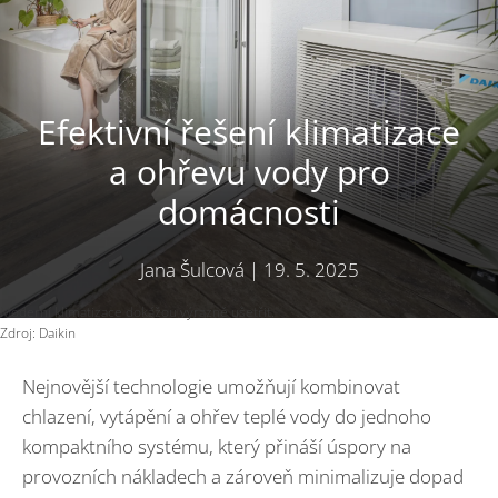
Efektivní řešení klimatizace
a ohřevu vody pro
domácnosti
Jana Šulcová
|
19. 5. 2025
Moderní klimatizace dokážou výrazně ušetřit.
Zdroj: Daikin
Nejnovější technologie umožňují kombinovat
chlazení, vytápění a ohřev teplé vody do jednoho
kompaktního systému, který přináší úspory na
provozních nákladech a zároveň minimalizuje dopad