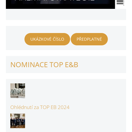
UKÁZKOVÉ ČÍSLO
PŘEDPLATNÉ
NOMINACE TOP E&B
Ohlédnutí za TOP EB 2024