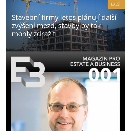
DALŠÍ
Stavební firmy letos plánují další
zvýšení mezd, stavby by tak
mohly zdražit