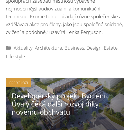
spolupráci i zasedací místnosti vybavené
nejmodernější audiovizuální a komunikační
technikou. Kromě toho pořádají různé společenské a
vzdělávací akce pro členy, jako jsou společné snídaně,
cvičení a podobně,“ uzavírá Lenka Ferguson.
Rubriky
Aktuality
,
Architektura
,
Business
,
Design
,
Estate
,
Life style
PŘEDCHOZÍ
Developerský projekt Bydlení
Úvaly čeká další rozvoj díky
novému obchvatu