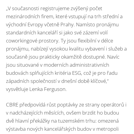
„V současnosti registrujeme zvýšený počet
mezinárodních firem, které vstupují na trh střední a
východní Evropy včetně Prahy. Namísto pronájmu
standardních kanceláří si jako své zázemí volí
coworkingové prostory. Ty jsou flexibilní v délce
pronájmu, nabízejí vysokou kvalitu vybavení i služeb a
současně jsou prakticky okamžitě dostupné. Navíc
jsou situované v moderních administrativních
budovách splňujících kritéria ESG, což je pro řadu
západních společností v dnešní době klíčové,“
vysvětluje Lenka Ferguson.
CBRE předpovídá růst poptávky ze strany operátorů i
v nadcházejících měsících, ovšem brzdit ho budou
dvě hlavní překážky na tuzemském trhu: omezená
výstavba nových kancelářských budov v metropoli