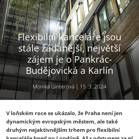
Flexibilní kanceláře jsou
stále žádanější, největší
zájem je o Pankrác-
Budějovická a Karlín
Monika Ginterová
|
15. 3. 2024
Kanceláře, ilustrační snímek. Foto: Wikimedia Commons (CC-BY-3.0)
V loňském roce se ukázalo, že Praha není jen
dynamickým evropským městem, ale také
druhým nejaktivnějším trhem pro flexibilní
kanceláře hned po Londýně. Až s odstupem za ní