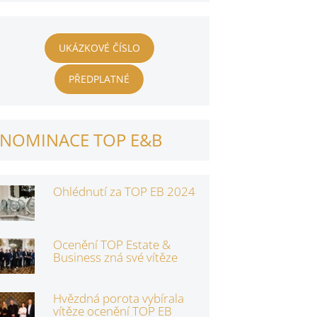
UKÁZKOVÉ ČÍSLO
PŘEDPLATNÉ
NOMINACE TOP E&B
Ohlédnutí za TOP EB 2024
Ocenění TOP Estate &
Business zná své vítěze
Hvězdná porota vybírala
vítěze ocenění TOP EB