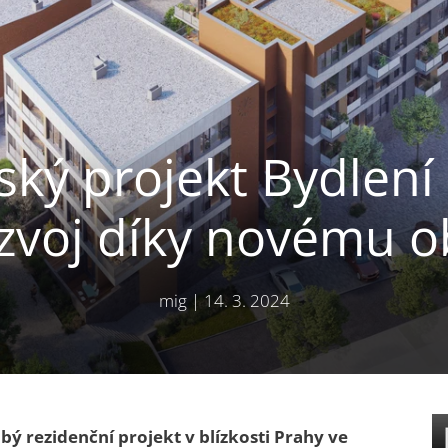
ký projekt Bydlení
ozvoj díky novému 
mig
|
14. 3. 2024
 rezidenční projekt v blízkosti Prahy ve