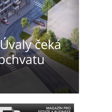
 Úvaly čeká
obchvatu