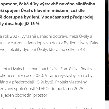
elopment, čeká díky výstavbě nového silničního
pší spojení Úval s hlavním městem, což dle
vě dostupné bydlení. V současnosti předprodej
y dosahuje již 15 %.
na rok 2027, výrazně usnadní dopravu mezi Úvaly a
nikace a zefektivní dopravu do a z Bydlení Úvaly. Díky
ji lokality Bydlení Úvaly, která má celkem 48
í v Úvalech se nyní nachází ve čtvrté fázi. Realizace
dokončením v roce 2030. V rámci výstavby, která byla
odáno v předprodeji 15 % bytů. Projekt vlastněný
lizovaný společností STAKO, do podzimu 2025
a jeden obchodní prostor.