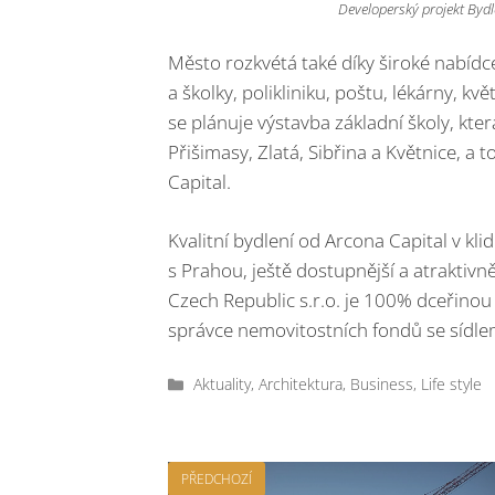
Developerský projekt Bydle
Město rozkvétá také díky široké nabídc
a školky, polikliniku, poštu, lékárny, k
se plánuje výstavba základní školy, kt
Přišimasy, Zlatá, Sibřina a Květnice, a
Capital.
Kvalitní bydlení od Arcona Capital v kl
s Prahou, ještě dostupnější a atraktivn
Czech Republic s.r.o. je 100% dceřin
správce nemovitostních fondů se sídle
Rubriky
Aktuality
,
Architektura
,
Business
,
Life style
PŘEDCHOZÍ