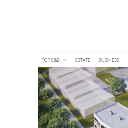
Přeskočit
na
obsah
TOP E&B
ESTATE
BUSINESS