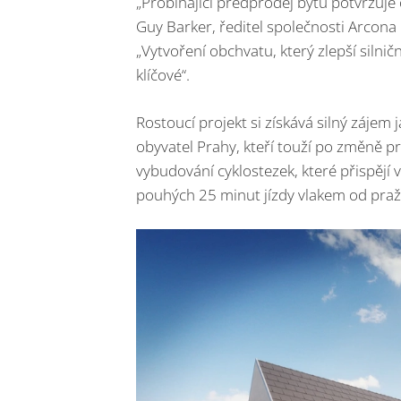
„Probíhající předprodej bytů potvrzuje 
Guy Barker, ředitel společnosti Arcona
„Vytvoření obchvatu, který zlepší silnič
klíčové“.
Rostoucí projekt si získává silný zájem j
obyvatel Prahy, kteří touží po změně pr
vybudování cyklostezek, které přispějí v
pouhých 25 minut jízdy vlakem od pra