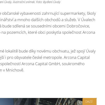
ní Úvaly, ilustrační snímek. Foto: Bydlení Úvaly
e občanské vybavenosti zahrnující supermarkety, školy
větinářství a mnoho dalších obchodů a služeb. V Úvalech
erá bude sdílená se sousedními obcemi Dobročovice,
 to na pozemcích, které obci poskytla společnost Arcona
idné lokalitě bude díky novému obchvatu, jež spojí Úvaly
ější i pro obyvatele české metropole. Arcona Capital
ou společností Arcona Capital GmbH, soukromého
m v Mnichově.
DALŠÍ