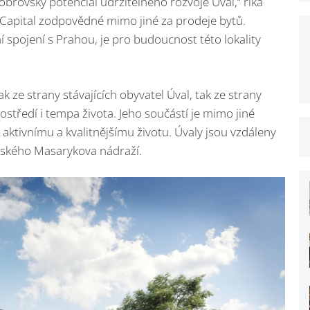
obrovský potenciál udržitelného rozvoje Úval,“ říká
 Capital zodpovědné mimo jiné za prodeje bytů.
ní spojení s Prahou, je pro budoucnost této lokality
ak ze strany stávajících obyvatel Úval, tak ze strany
ostředí i tempa života. Jeho součástí je mimo jiné
 aktivnímu a kvalitnějšímu životu. Úvaly jsou vzdáleny
žského Masarykova nádraží.