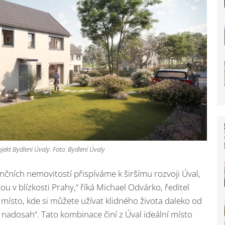
jekt Bydlení Úvaly. Foto: Bydlení Úvaly
čních nemovitostí přispíváme k širšímu rozvoji Úval,
itou v blízkosti Prahy,“ říká Michael Odvárko, ředitel
místo, kde si můžete užívat klidného života daleko od
nadosah“. Tato kombinace činí z Úval ideální místo