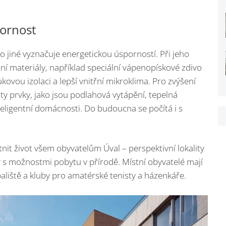
pornost
o jiné vyznačuje energetickou úsporností. Při jeho
ní materiály, například speciální vápenopískové zdivo
kovou izolaci a lepší vnitřní mikroklima. Pro zvýšení
ity prvky, jako jsou podlahová vytápění, tepelná
eligentní domácnosti. Do budoucna se počítá i s
nit život všem obyvatelům Úval – perspektivní lokality
 s možnostmi pobytu v přírodě. Místní obyvatelé mají
paliště a kluby pro amatérské tenisty a házenkáře.