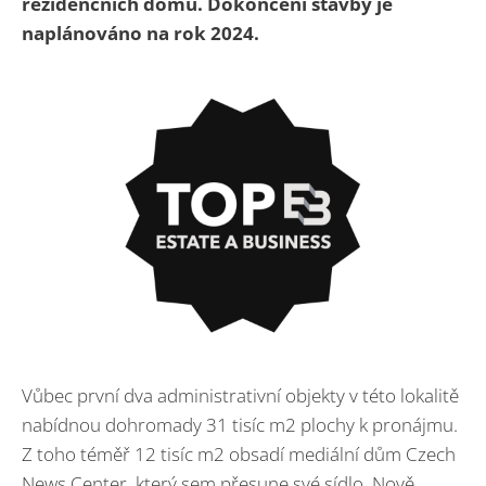
rezidenčních domů. Dokončení stavby je
naplánováno na rok 2024.
Vůbec první dva administrativní objekty v této lokalitě
nabídnou dohromady 31 tisíc m2 plochy k pronájmu.
Z toho téměř 12 tisíc m2 obsadí mediální dům Czech
News Center, který sem přesune své sídlo. Nově