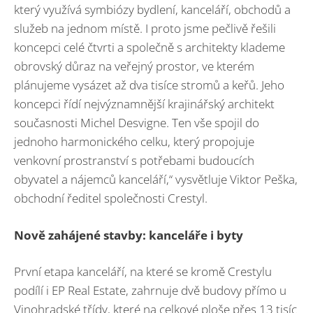
který využívá symbiózy bydlení, kanceláří, obchodů a
služeb na jednom místě. I proto jsme pečlivě řešili
koncepci celé čtvrti a společně s architekty klademe
obrovský důraz na veřejný prostor, ve kterém
plánujeme vysázet až dva tisíce stromů a keřů. Jeho
koncepci řídí nejvýznamnější krajinářský architekt
současnosti Michel Desvigne. Ten vše spojil do
jednoho harmonického celku, který propojuje
venkovní prostranství s potřebami budoucích
obyvatel a nájemců kanceláří,“ vysvětluje Viktor Peška,
obchodní ředitel společnosti Crestyl.
Nově zahájené stavby: kanceláře i byty
První etapa kanceláří, na které se kromě Crestylu
podílí i EP Real Estate, zahrnuje dvě budovy přímo u
Vinohradské třídy, které na celkové ploše přes 13 tisíc