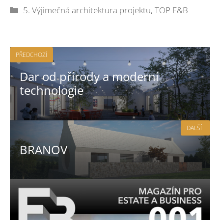
Rubriky
5. Výjimečná architektura projektu
,
TOP E&B
PŘEDCHOZÍ
Dar od přírody a moderní
technologie
DALŠÍ
BRANOV