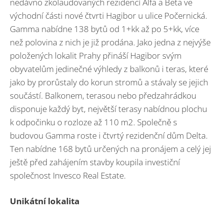
nedávno zkolaudovaných rezidencí Alfa a Beta ve
východní části nové čtvrti Hagibor u ulice Počernická.
Gamma nabídne 138 bytů od 1+kk až po 5+kk, více
než polovina z nich je již prodána. Jako jedna z nejvýše
položených lokalit Prahy přináší Hagibor svým
obyvatelům jedinečné výhledy z balkonů i teras, které
jako by prorůstaly do korun stromů a stávaly se jejich
součástí. Balkonem, terasou nebo předzahrádkou
disponuje každý byt, největší terasy nabídnou plochu
k odpočinku o rozloze až 110 m2. Společně s
budovou Gamma roste i čtvrtý rezidenční dům Delta.
Ten nabídne 168 bytů určených na pronájem a celý jej
ještě před zahájením stavby koupila investiční
společnost Invesco Real Estate.
Unikátní lokalita