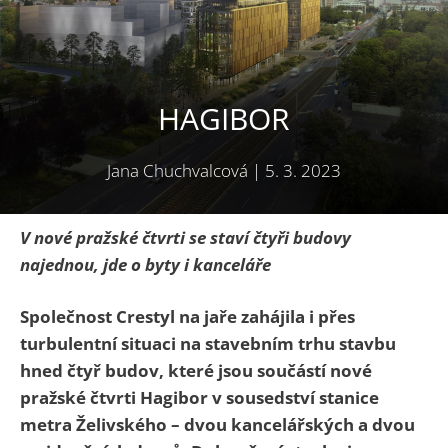
HAGIBOR
Jana Chuchvalcová
|
5. 3. 2023
V nové pražské čtvrti se staví čtyři budovy
najednou, jde o byty i kanceláře
Společnost Crestyl na jaře zahájila i přes
turbulentní situaci na stavebním trhu stavbu
hned čtyř budov, které jsou součástí nové
pražské čtvrti Hagibor v sousedství stanice
metra Želivského – dvou kancelářských a dvou