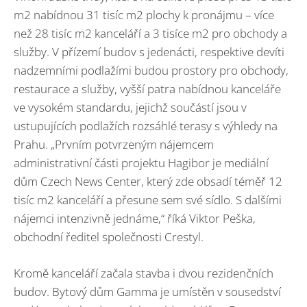
m2 nabídnou 31 tisíc m2 plochy k pronájmu – více
než 28 tisíc m2 kanceláří a 3 tisíce m2 pro obchody a
služby. V přízemí budov s jedenácti, respektive devíti
nadzemními podlažími budou prostory pro obchody,
restaurace a služby, vyšší patra nabídnou kanceláře
ve vysokém standardu, jejichž součástí jsou v
ustupujících podlažích rozsáhlé terasy s výhledy na
Prahu. „Prvním potvrzeným nájemcem
administrativní části projektu Hagibor je mediální
dům Czech News Center, který zde obsadí téměř 12
tisíc m2 kanceláří a přesune sem své sídlo. S dalšími
nájemci intenzivně jednáme,“ říká Viktor Peška,
obchodní ředitel společnosti Crestyl.
Kromě kanceláří začala stavba i dvou rezidenčních
budov. Bytový dům Gamma je umístěn v sousedství