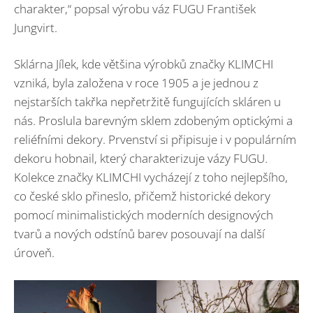
charakter,“ popsal výrobu váz FUGU František
Jungvirt.
Sklárna Jílek, kde většina výrobků značky KLIMCHI
vzniká, byla založena v roce 1905 a je jednou z
nejstarších takřka nepřetržitě fungujících skláren u
nás. Proslula barevným sklem zdobeným optickými a
reliéfními dekory. Prvenství si připisuje i v populárním
dekoru hobnail, který charakterizuje vázy FUGU.
Kolekce značky KLIMCHI vycházejí z toho nejlepšího,
co české sklo přineslo, přičemž historické dekory
pomocí minimalistických moderních designových
tvarů a nových odstínů barev posouvají na další
úroveň.