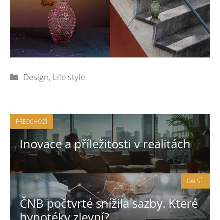
Rubriky
Design
,
Life style
PŘEDCHOZÍ
Inovace a příležitosti v realitách
DALŠÍ
ČNB počtvrté snížila sazby. Které
hypotéky zlevní?