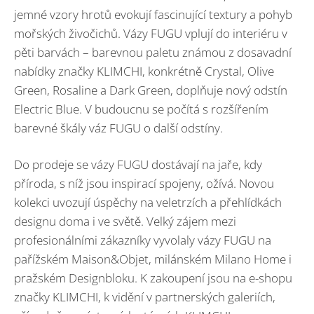
jemné vzory hrotů evokují fascinující textury a pohyb
mořských živočichů. Vázy FUGU vplují do interiéru v
pěti barvách – barevnou paletu známou z dosavadní
nabídky značky KLIMCHI, konkrétně Crystal, Olive
Green, Rosaline a Dark Green, doplňuje nový odstín
Electric Blue. V budoucnu se počítá s rozšířením
barevné škály váz FUGU o další odstíny.
Do prodeje se vázy FUGU dostávají na jaře, kdy
příroda, s níž jsou inspirací spojeny, ožívá. Novou
kolekci uvozují úspěchy na veletrzích a přehlídkách
designu doma i ve světě. Velký zájem mezi
profesionálními zákazníky vyvolaly vázy FUGU na
pařížském Maison&Objet, milánském Milano Home i
pražském Designbloku. K zakoupení jsou na e-shopu
značky KLIMCHI, k vidění v partnerských galeriích,