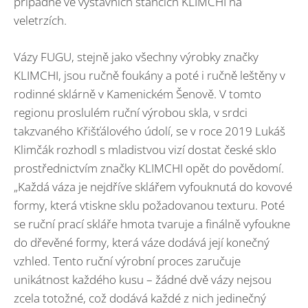
případně ve výstavních stáncích KLIMCHI na
veletrzích.
Vázy FUGU, stejně jako všechny výrobky značky
KLIMCHI, jsou ručně foukány a poté i ručně leštěny v
rodinné sklárně v Kamenickém Šenově. V tomto
regionu proslulém ruční výrobou skla, v srdci
takzvaného Křišťálového údolí, se v roce 2019 Lukáš
Klimčák rozhodl s mladistvou vizí dostat české sklo
prostřednictvím značky KLIMCHI opět do povědomí.
„Každá váza je nejdříve sklářem vyfouknutá do kovové
formy, která vtiskne sklu požadovanou texturu. Poté
se ruční prací skláře hmota tvaruje a finálně vyfoukne
do dřevěné formy, která váze dodává její konečný
vzhled. Tento ruční výrobní proces zaručuje
unikátnost každého kusu – žádné dvě vázy nejsou
zcela totožné, což dodává každé z nich jedinečný