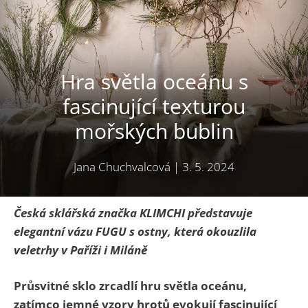
Hra světla oceánu s
fascinující texturou
mořských bublin
Jana Chuchvalcová
|
3. 5. 2024
Česká sklářská značka KLIMCHI představuje
elegantní vázu FUGU s ostny, která okouzlila
veletrhy v Paříži i Miláně
Průsvitné sklo zrcadlí hru světla oceánu,
zatímco jemné vzory hrotů evokují fascinující