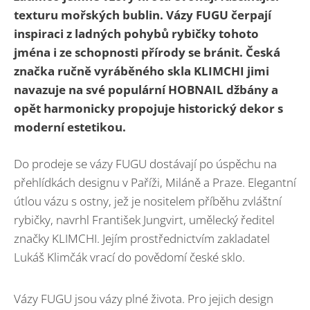
texturu mořských bublin. Vázy FUGU čerpají
inspiraci z ladných pohybů rybičky tohoto
jména i ze schopnosti přírody se bránit. Česká
značka ručně vyráběného skla KLIMCHI jimi
navazuje na své populární HOBNAIL džbány a
opět harmonicky propojuje historický dekor s
moderní estetikou.
Do prodeje se vázy FUGU dostávají po úspěchu na
přehlídkách designu v Paříži, Miláně a Praze. Elegantní
útlou vázu s ostny, jež je nositelem příběhu zvláštní
rybičky, navrhl František Jungvirt, umělecký ředitel
značky KLIMCHI. Jejím prostřednictvím zakladatel
Lukáš Klimčák vrací do povědomí české sklo.
Vázy FUGU jsou vázy plné života. Pro jejich design